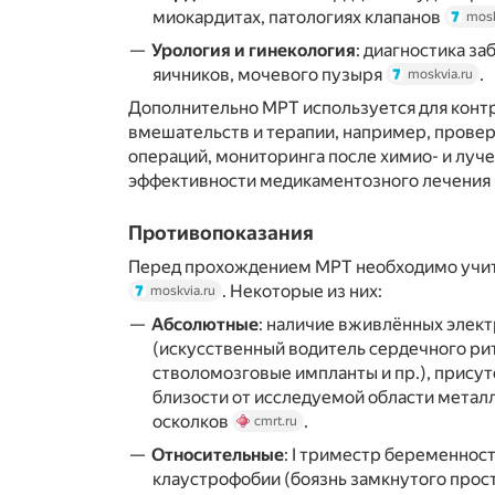
миокардитах, патологиях клапанов
mosk
Урология и гинекология
: диагностика за
яичников, мочевого пузыря
.
moskvia.ru
Дополнительно МРТ используется для конт
вмешательств и терапии, например, прове
операций, мониторинга после химио- и луче
эффективности медикаментозного лечения
Противопоказания
Перед прохождением МРТ необходимо учит
. Некоторые из них:
moskvia.ru
Абсолютные
: наличие вживлённых элек
(искусственный водитель сердечного ри
стволомозговые импланты и пр.), прису
близости от исследуемой области мета
осколков
.
cmrt.ru
Относительные
: I триместр беременнос
клаустрофобии (боязнь замкнутого прос