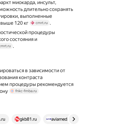
аркт миокарда, инсульт,
зможность длительно сохранять
туировки, выполненные
выше 120 кг
.
cmrt.ru
ностической процедуры
ого состояния и
.
cmrt.ru
ироваться в зависимости от
зования контраста
нием процедуры рекомендуется
фону
fnkc-fmba.ru
.ru
gkb81.ru
aviamed.ru
dnk.clinic
siemed.org