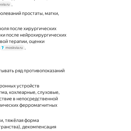
.
via.ru
болеваний простаты, матки,
роля после хирургических
рки после нейрохирургических
вой терапии, оценки
.
moskvia.ru
ывать ряд противопоказаний
тронных устройств
тма, кохлеарные, слуховые,
тствие в непосредственной
ллических ферромагнитных
ти, тяжёлая форма
транства), декомпенсация