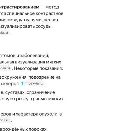
онтрастированием
— метод
тся специальное контрастное
чие между тканями, делает
изуализировать сосуды,
.
ia.ru
птомов и заболеваний,
тальная визуализация мягких
. Некоторые показания:
via.ru
овокружения, подозрение на
й склероз
.
moskvia.ru
не, суставах, ограничение
ковую грыжу, травмы мягких
еров и характера опухоли, а
.
via.ru
и врождённых пороках,