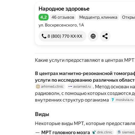
Народное здоровье
4,2
46 отзывов
Медцентр, клиника
Откры
Рейтинг 4,2 из 5
ул. Воскресенского, 1А
8 (800) 770-XX-XX
Какие услуги предоставляют в центрах МРТ
В центрах магнитно-резонансной томогра
услуги по исследованию различных облас
. Метод основан н
arhimed.clinic
aviamed.ru
радиоволн, с помощью которых создаются 
внутренних структур организма
moskvia.ru
Виды
Некоторые виды МРТ, которые предоставля
МРТ головного мозга
dnk.clinic
siemed.