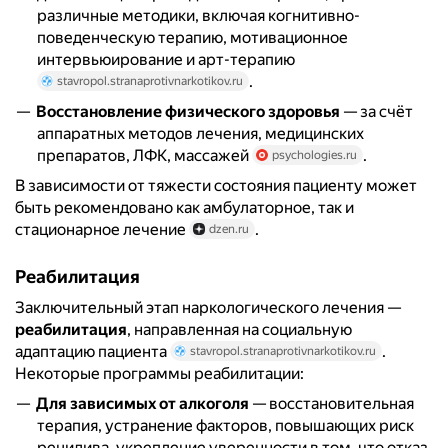
различные методики, включая когнитивно-
поведенческую терапию, мотивационное
интервьюирование и арт-терапию
.
stavropol.stranaprotivnarkotikov.ru
Восстановление физического здоровья
— за счёт
аппаратных методов лечения, медицинских
препаратов, ЛФК, массажей
.
psychologies.ru
В зависимости от тяжести состояния пациенту может
быть рекомендовано как амбулаторное, так и
стационарное лечение
.
dzen.ru
Реабилитация
Заключительный этап наркологического лечения —
реабилитация
, направленная на социальную
адаптацию пациента
.
stavropol.stranaprotivnarkotikov.ru
Некоторые программы реабилитации:
Для зависимых от алкоголя
— восстановительная
терапия, устранение факторов, повышающих риск
рецидива, укрепление уверенности в том, что отказ