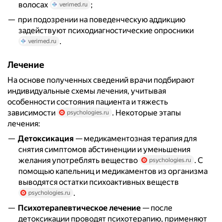
волосах
;
verimed.ru
при подозрении на поведенческую аддикцию
задействуют психодиагностические опросники
.
verimed.ru
Лечение
На основе полученных сведений врачи подбирают
индивидуальные схемы лечения, учитывая
особенности состояния пациента и тяжесть
зависимости
. Некоторые этапы
psychologies.ru
лечения:
Детоксикация
— медикаментозная терапия для
снятия симптомов абстиненции и уменьшения
желания употреблять вещество
. С
psychologies.ru
помощью капельниц и медикаментов из организма
выводятся остатки психоактивных веществ
.
psychologies.ru
Психотерапевтическое лечение
— после
детоксикации проводят психотерапию, применяют