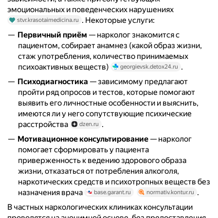
эмоциональных и поведенческих нарушениях
. Некоторые услуги:
stvr.krasotaimedicina.ru
Первичный приём
— нарколог знакомится с
пациентом, собирает анамнез (какой образ жизни,
стаж употребления, количество принимаемых
психоактивных веществ)
.
georgievsk.detox24.ru
Психодиагностика
— зависимому предлагают
пройти ряд опросов и тестов, которые помогают
выявить его личностные особенности и выяснить,
имеются ли у него сопутствующие психические
расстройства
.
dzen.ru
Мотивационное консультирование
— нарколог
помогает сформировать у пациента
приверженность к ведению здорового образа
жизни, отказаться от потребления алкоголя,
наркотических средств и психотропных веществ без
назначения врача
.
base.garant.ru
normativ.kontur.ru
В частных наркологических клиниках консультации
проводятся на анонимной основе, без предоставления