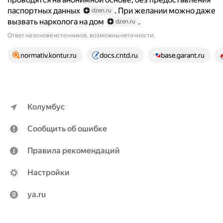
паспортных данных
. При желании можно даже
dzen.ru
вызвать нарколога на дом
.
dzen.ru
Ответ на основе источников, возможны неточности.
23 источника
normativ.kontur.ru
docs.cntd.ru
base.garant.ru
Колумбус
Сообщить об ошибке
Правила рекомендаций
Настройки
ya.ru