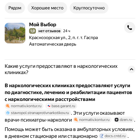
Рядом
Хорошее место
Круглосуточно
Мой Выбор
Мой Выбор
1,9
нет отзывов
24 ч
Рейтинг 1,9 из 5
Адрес: Краснозорская ул., 2, п. г. т. Гаспра .
Краснозорская ул., 2, п. г. т. Гаспра
Автоматическая дверь
Какие услуги предоставляют в наркологических
клиниках?
В наркологических клиниках предоставляют услуги
по диагностике, лечению и реабилитации пациентов
с наркологическими расстройствами
normativ.kontur.ru
base.garant.ru
. Эти услуги оказывают
stavropol.stranaprotivnarkotikov.ru
врачи-психиатры-наркологи
.
normativ.kontur.ru
dzen.ru
Помощь может быть оказана в амбулаторных условиях,
в дневном стационаре или стационарно
.
docs.cntd.ru