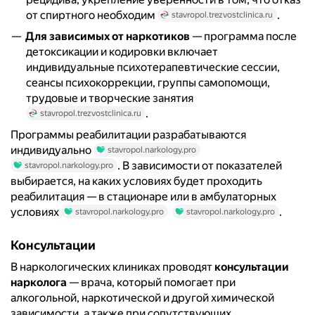
от спиртного необходим
.
stavropol.trezvostclinica.ru
Для зависимых от наркотиков
— программа после
детоксикации и кодировки включает
индивидуальные психотерапевтические сессии,
сеансы психокоррекции, группы самопомощи,
трудовые и творческие занятия
.
stavropol.trezvostclinica.ru
Программы реабилитации разрабатываются
индивидуально
stavropol.narkology.pro
. В зависимости от показателей
stavropol.narkology.pro
выбирается, на каких условиях будет проходить
реабилитация — в стационаре или в амбулаторных
условиях
.
stavropol.narkology.pro
stavropol.narkology.pro
Консультации
В наркологических клиниках проводят
консультации
нарколога
— врача, который помогает при
алкогольной, наркотической и другой химической
зависимости, а также при сопутствующих