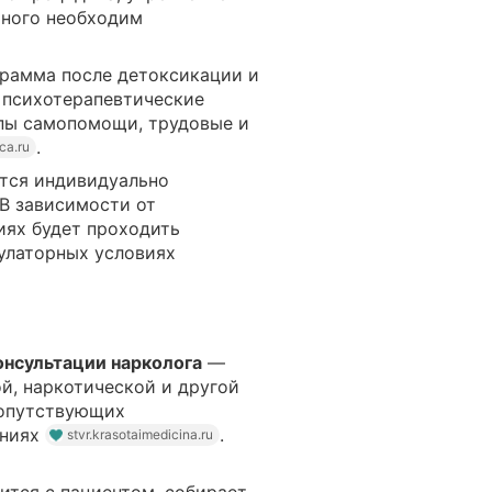
ртного необходим
рамма после детоксикации и
 психотерапевтические
ппы самопомощи, трудовые и
.
ca.ru
тся индивидуально
 В зависимости от
иях будет проходить
улаторных условиях
онсультации нарколога
—
й, наркотической и другой
сопутствующих
ениях
.
stvr.krasotaimedicina.ru