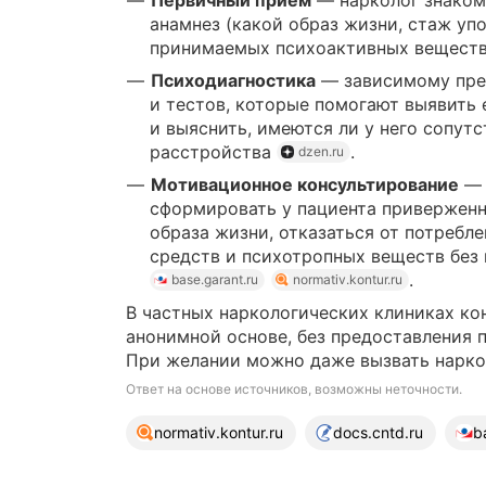
Первичный приём
— нарколог знаком
анамнез (какой образ жизни, стаж уп
принимаемых психоактивных вещест
Психодиагностика
— зависимому пре
и тестов, которые помогают выявить 
и выяснить, имеются ли у него сопут
расстройства
.
dzen.ru
Мотивационное консультирование
— 
сформировать у пациента приверженн
образа жизни, отказаться от потребле
средств и психотропных веществ без 
.
base.garant.ru
normativ.kontur.ru
В частных наркологических клиниках ко
анонимной основе, без предоставления
При желании можно даже вызвать нарко
Ответ на основе источников, возможны неточности.
23 источника
normativ.kontur.ru
docs.cntd.ru
b