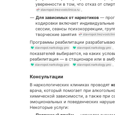
уверенности в том, что отказ от спи
.
stavropol.trezvostclinica.ru
Для зависимых от наркотиков
— прог
кодировки включает индивидуальные
сессии, сеансы психокоррекции, гру
творческие занятия
stavropol.trezvostclini
Программы реабилитации разрабатываю
.
stavropol.narkology.pro
stavropol.narkology.pro
показателей выбирается, на каких услов
реабилитация — в стационаре или в амб
.
stavropol.narkology.pro
stavropol.narkology.pro
Консультации
В наркологических клиниках проводят
к
врача, который помогает при алкогольно
химической зависимости, а также при 
эмоциональных и поведенческих наруш
Некоторые услуги: