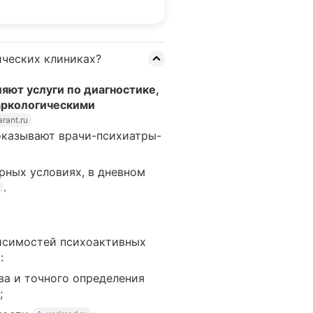
ических клиниках?
яют услуги по диагностике,
аркологическими
rant.ru
 оказывают врачи-психиатры-
рных условиях, в дневном
.
исимостей психоактивных
:
а и точного определения
;