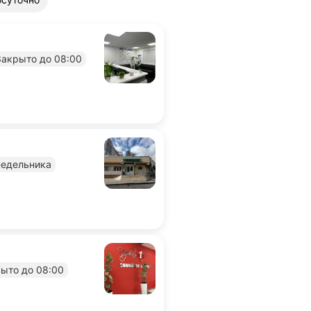
Закрыто до 08:00
недельника
верждена владельцем.
ыто до 08:00