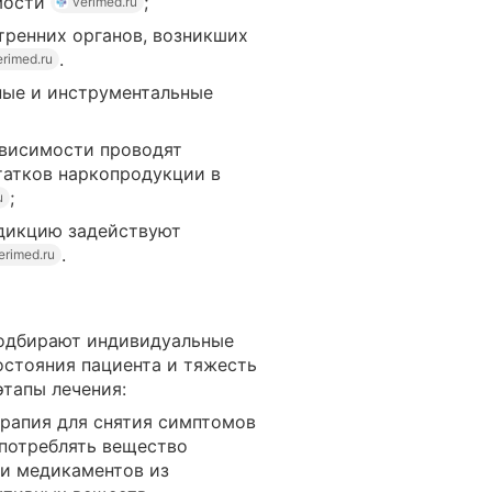
мости
;
verimed.ru
тренних органов, возникших
.
erimed.ru
ные и инструментальные
ависимости проводят
татков наркопродукции в
;
u
ддикцию задействуют
.
erimed.ru
подбирают индивидуальные
остояния пациента и тяжесть
этапы лечения:
рапия для снятия симптомов
потреблять вещество
 и медикаментов из