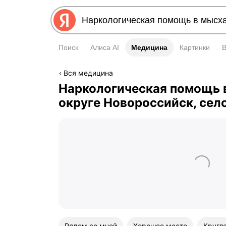
Поиск
Алиса AI
Медицина
Медицина
Картинки
Вся медицина
Наркологическая помощь 
округе Новороссийск, сел
Рядом со мной
Хорошее место
Кругл