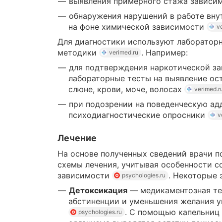
выявления примерного стажа зависи
обнаружения нарушений в работе вну
на фоне химической зависимости
v
Для диагностики используют лаборатор
методики
. Например:
verimed.ru
для подтверждения наркотической з
лабораторные тесты на выявление ос
слюне, крови, моче, волосах
verimed.r
при подозрении на поведенческую а
психодиагностические опросники
v
Лечение
На основе полученных сведений врачи 
схемы лечения, учитывая особенности с
зависимости
. Некоторые 
psychologies.ru
Детоксикация
— медикаментозная те
абстиненции и уменьшения желания у
. С помощью капельниц
psychologies.ru