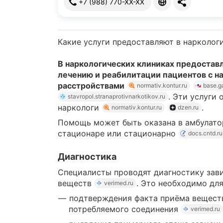
+7 (988) 770-XX-XX
Какие услуги предоставляют в нарколог
В наркологических клиниках предоставл
лечению и реабилитации пациентов с н
расстройствами
normativ.kontur.ru
base.ga
. Эти услуги
stavropol.stranaprotivnarkotikov.ru
наркологи
.
normativ.kontur.ru
dzen.ru
Помощь может быть оказана в амбулато
стационаре или стационарно
docs.cntd.ru
Диагностика
Специалисты проводят диагностику зав
веществ
. Это необходимо для
verimed.ru
подтверждения факта приёма веществ
потребляемого соединения
verimed.ru