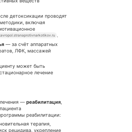
ктивных веществ
сле детоксикации проводят
методики, включая
 мотивационное
.
tavropol.stranaprotivnarkotikov.ru
ья
— за счёт аппаратных
ратов, ЛФК, массажей
ациенту может быть
 стационарное лечение
 лечения —
реабилитация
,
 пациента
программы реабилитации:
овительная терапия,
ск рецидива, укрепление