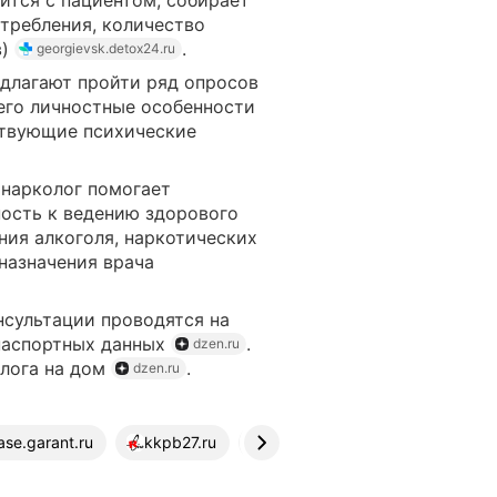
ится с пациентом, собирает
отребления, количество
в)
.
georgievsk.detox24.ru
длагают пройти ряд опросов
его личностные особенности
ствующие психические
нарколог помогает
ость к ведению здорового
ния алкоголя, наркотических
назначения врача
нсультации проводятся на
 паспортных данных
.
dzen.ru
лога на дом
.
dzen.ru
ase.garant.ru
kkpb27.ru
consultant.ru
narkosk.ru