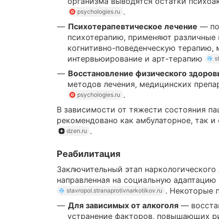
организма выводятся остатки психоа
.
psychologies.ru
Психотерапевтическое лечение
— по
психотерапию, применяют различные 
когнитивно-поведенческую терапию,
интервьюирование и арт-терапию
s
Восстановление физического здоров
методов лечения, медицинских препа
.
psychologies.ru
В зависимости от тяжести состояния п
рекомендовано как амбулаторное, так и
.
dzen.ru
Реабилитация
Заключительный этап наркологического
направленная на социальную адаптацию
. Некоторые 
stavropol.stranaprotivnarkotikov.ru
Для зависимых от алкоголя
— восстан
устранение факторов, повышающих ри