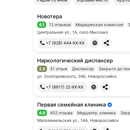
Новотера
4,1
12 отзывов
Медицинская комиссия
Рейтинг 4,1 из 5
Центральная ул., 1А, село Мысхако
+7 (928) 444-XX-XX
Наркологический диспансер
2,6
31 отзыв
Диспансер
Закрыто до по
Рейтинг 2,6 из 5
ул. Золотаревского, 2АБ, Новороссийск
+7 (8617) 22-XX-XX
Первая семейная клиника
Информация об организации подт
4,6
402 отзыва
Медцентр, клиника
Закр
Рейтинг 4,6 из 5
Малоземельская ул., 14А, Новороссийск