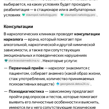
выбирается, на каких условиях будет проходить
реабилитация — в стационаре или в амбулаторных
условиях
.
stavropol.narkology.pro
stavropol.narkology.pro
Консультации
В наркологических клиниках проводят
консультации
нарколога
— врача, который помогает при
алкогольной, наркотической и другой химической
зависимости, а также при сопутствующих
эмоциональных и поведенческих нарушениях
. Некоторые услуги:
stvr.krasotaimedicina.ru
Первичный приём
— нарколог знакомится с
пациентом, собирает анамнез (какой образ жизни,
стаж употребления, количество принимаемых
психоактивных веществ)
.
georgievsk.detox24.ru
Психодиагностика
— зависимому предлагают
пройти ряд опросов и тестов, которые помогают
выявить его личностные особенности и выяснить,
имеются ли у него сопутствующие психические