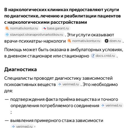
В наркологических клиниках предоставляют услуги
по диагностике, лечению и реабилитации пациентов
с наркологическими расстройствами
normativ.kontur.ru
base.garant.ru
. Эти услуги оказывают
stavropol.stranaprotivnarkotikov.ru
врачи-психиатры-наркологи
.
normativ.kontur.ru
dzen.ru
Помощь может быть оказана в амбулаторных условиях,
в дневном стационаре или стационарно
.
docs.cntd.ru
Диагностика
Специалисты проводят диагностику зависимостей
психоактивных веществ
. Это необходимо
verimed.ru
для:
подтверждения факта приёма вещества и точного
определения потребляемого соединения
verimed.ru
;
выявления примерного стажа зависимости
;
verimed.ru