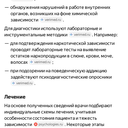
обнаружения нарушений в работе внутренних
органов, возникших на фоне химической
зависимости
.
verimed.ru
Для диагностики используют лабораторные и
инструментальные методики
. Например:
verimed.ru
для подтверждения наркотической зависимости
проводят лабораторные тесты на выявление
остатков наркопродукции в слюне, крови, моче,
волосах
;
verimed.ru
при подозрении на поведенческую аддикцию
задействуют психодиагностические опросники
.
verimed.ru
Лечение
На основе полученных сведений врачи подбирают
индивидуальные схемы лечения, учитывая
особенности состояния пациента и тяжесть
зависимости
. Некоторые этапы
psychologies.ru