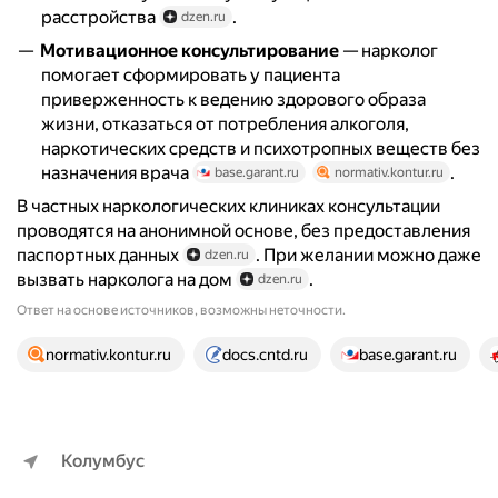
расстройства
.
dzen.ru
Мотивационное консультирование
— нарколог
помогает сформировать у пациента
приверженность к ведению здорового образа
жизни, отказаться от потребления алкоголя,
наркотических средств и психотропных веществ без
назначения врача
.
base.garant.ru
normativ.kontur.ru
В частных наркологических клиниках консультации
проводятся на анонимной основе, без предоставления
паспортных данных
. При желании можно даже
dzen.ru
вызвать нарколога на дом
.
dzen.ru
Ответ на основе источников, возможны неточности.
23 источника
normativ.kontur.ru
docs.cntd.ru
base.garant.ru
Колумбус