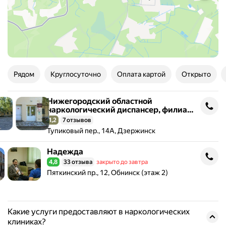
Рядом
Круглосуточно
Оплата картой
Открыто
Нижегородский областной
Нижегородский областной наркологический диспансер, филиал 
наркологический диспансер, филиал
Дзержинский наркологический
1,2
7 отзывов
Рейтинг 1,2 из 5
диспансер
Адрес: Тупиковый пер., 14А, Дзержинск .
Тупиковый пер., 14А, Дзержинск
Надежда
Надежда
4,8
33 отзыва
закрыто до завтра
Рейтинг 4,8 из 5
Адрес: Пяткинский пр., 12, Обнинск (этаж 2) .
Пяткинский пр., 12, Обнинск (этаж 2)
Какие услуги предоставляют в наркологических
клиниках?