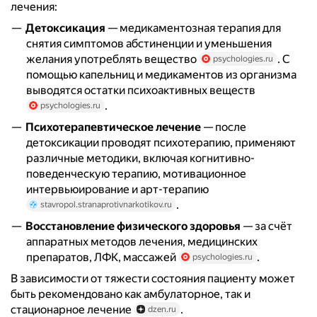
лечения:
Детоксикация
— медикаментозная терапия для
снятия симптомов абстиненции и уменьшения
желания употреблять вещество
. С
psychologies.ru
помощью капельниц и медикаментов из организма
выводятся остатки психоактивных веществ
.
psychologies.ru
Психотерапевтическое лечение
— после
детоксикации проводят психотерапию, применяют
различные методики, включая когнитивно-
поведенческую терапию, мотивационное
интервьюирование и арт-терапию
.
stavropol.stranaprotivnarkotikov.ru
Восстановление физического здоровья
— за счёт
аппаратных методов лечения, медицинских
препаратов, ЛФК, массажей
.
psychologies.ru
В зависимости от тяжести состояния пациенту может
быть рекомендовано как амбулаторное, так и
стационарное лечение
.
dzen.ru