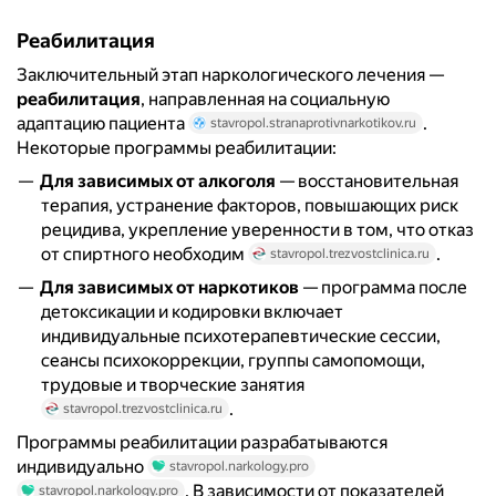
Реабилитация
Заключительный этап наркологического лечения —
реабилитация
, направленная на социальную
адаптацию пациента
.
stavropol.stranaprotivnarkotikov.ru
Некоторые программы реабилитации:
Для зависимых от алкоголя
— восстановительная
терапия, устранение факторов, повышающих риск
рецидива, укрепление уверенности в том, что отказ
от спиртного необходим
.
stavropol.trezvostclinica.ru
Для зависимых от наркотиков
— программа после
детоксикации и кодировки включает
индивидуальные психотерапевтические сессии,
сеансы психокоррекции, группы самопомощи,
трудовые и творческие занятия
.
stavropol.trezvostclinica.ru
Программы реабилитации разрабатываются
индивидуально
stavropol.narkology.pro
. В зависимости от показателей
stavropol.narkology.pro