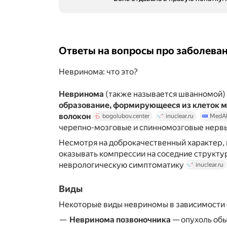
Ответы на вопросы про заболева
Невринома: что это?
Невринома
(также называется шванномой)
образование, формирующееся из клеток 
волокон
bogolubov.center
inuclear.ru
MedAb
черепно-мозговые и спинномозговые нерв
Несмотря на доброкачественный характер,
оказывать компрессии на соседние структ
неврологическую симптоматику
inuclear.ru
Виды
Некоторые виды невриномы в зависимости 
Невринома позвоночника
— опухоль обы