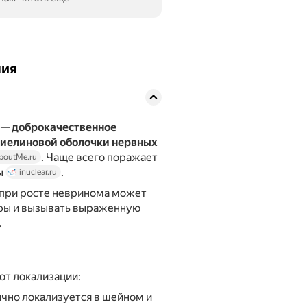
ния
 —
доброкачественное
миелиновой оболочки нервных
. Чаще всего поражает
outMe.ru
ы
.
inuclear.ru
 при росте невринома может
уры и вызывать выраженную
.
от локализации:
чно локализуется в шейном и