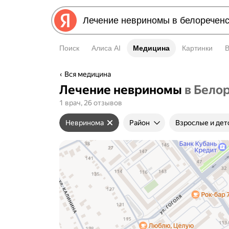
Поиск
Алиса AI
Медицина
Медицина
Картинки
Вся медицина
Лечение невриномы
в Бело
1 врач, 26 отзывов
Невринома
Район
Взрослые и дет