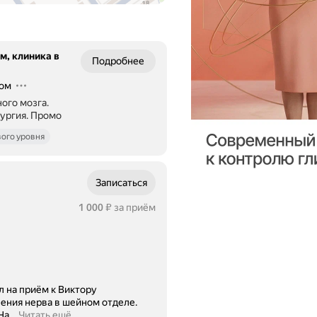
, клиника в
Подробнее
жом
ого мозга.
ургия.
Промо
ого уровня
Записаться
Цена
1000
1 000
за приём
₽
 на приём к Виктору
ния нерва в шейном отделе.
На
…
Читать ещё