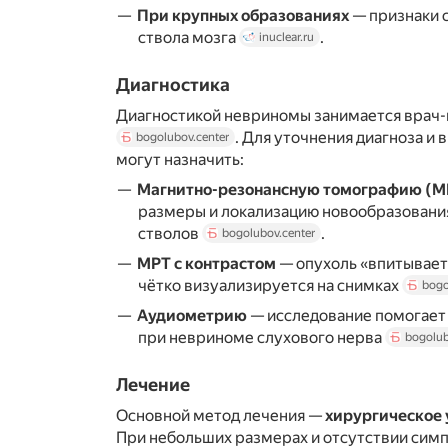
При крупных образованиях
— признаки с
ствола мозга
.
inuclear.ru
Диагностика
Диагностикой невриномы занимается врач-
. Для уточнения диагноза и
bogolubov.center
могут назначить:
Магнитно-резонансную томографию (М
размеры и локализацию новообразовани
стволов
.
bogolubov.center
МРТ с контрастом
— опухоль «впитывает
чётко визуализируется на снимках
bogo
Аудиометрию
— исследование помогает 
при невриноме слухового нерва
bogolub
Лечение
Основной метод лечения —
хирургическое 
При небольших размерах и отсутствии сим