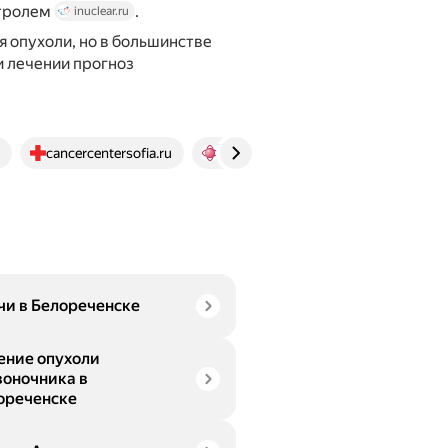
нтролем
.
inuclear.ru
я опухоли, но в большинстве
 лечении прогноз
cancercentersofia.ru
cmrt.ru
msk.RamsayDiagnosti
чи в Белореченске
ение опухоли
воночника в
ореченске