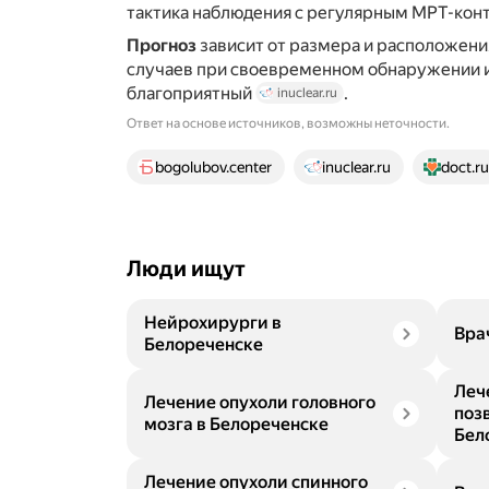
тактика наблюдения с регулярным МРТ-ко
Прогноз
зависит от размера и расположени
случаев при своевременном обнаружении и
благоприятный
.
inuclear.ru
Ответ на основе источников, возможны неточности.
12 источников
bogolubov.center
inuclear.ru
doct.ru
Люди ищут
Нейрохирурги в
Вра
Белореченске
Леч
Лечение опухоли головного
поз
мозга в Белореченске
Бел
Лечение опухоли спинного