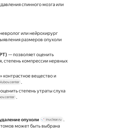
давления спинного мозга или
невролог или нейрохирург
 выявления размеров опухоли
РТ)
— позволяет оценить
я, степень компрессии нервных
» контрастное вещество и
.
lubov.center
оценить степень утраты слуха
.
ov.center
удаление опухоли
.
inuclear.ru
птомов может быть выбрана