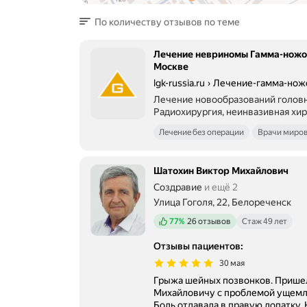
По количеству отзывов по теме
Лечение невриномы Гамма-ножом
Москве
lgk-russia.ru
›
Лечение-гамма-но
Лечение новообразований головн
Радиохирургия, неинвазивная хир
Лечение без операции
Врачи миров
Цены
Задать вопрос
Шатохин Виктор Михайлович
Создравие
и ещё 2
Улица Гоголя, 22, Белореченск
Положительных отзывов
77%
26 отзывов
Стаж 49 лет
Отзывы пациентов
:
30 мая
Грыжа шейных позвонков. Пришел
Михайловичу с проблемой ущемле
Боль отдавала в правую лопатку. 