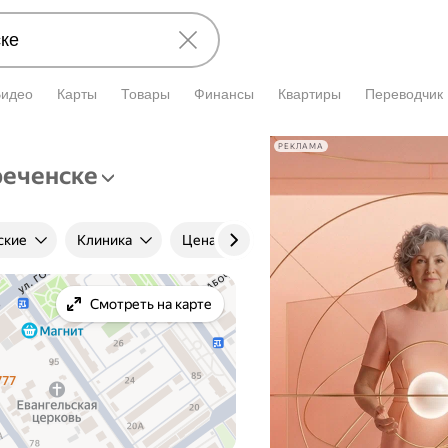
Видео
Карты
Товары
Финансы
Квартиры
Переводчик
РЕКЛАМА
реченске
ские
Клиника
Цена приёма
Стаж
Учёная
Смотреть на карте