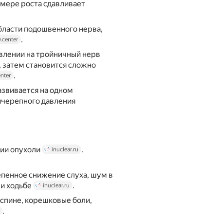
 мере роста сдавливает
бласти подошвенного нерва,
.
.center
влении на тройничный нерв
, затем становится сложно
.
nter
звивается на одном
черепного давления
ции опухоли
.
inuclear.ru
пенное снижение слуха, шум в
ри ходьбе
.
inuclear.ru
 спине, корешковые боли,
.