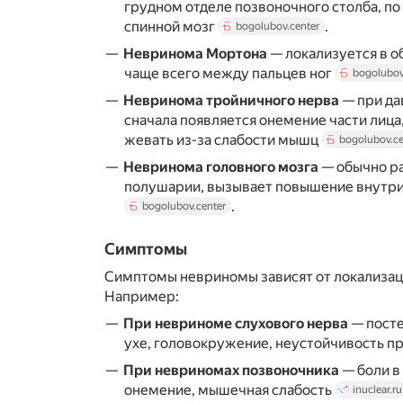
грудном отделе позвоночного столба, по
спинной мозг
.
bogolubov.center
Невринома Мортона
— локализуется в о
чаще всего между пальцев ног
bogolubov
Невринома тройничного нерва
— при да
сначала появляется онемение части лица
жевать из-за слабости мышц
bogolubov.ce
Невринома головного мозга
— обычно ра
полушарии, вызывает повышение внутри
.
bogolubov.center
Симптомы
Симптомы невриномы зависят от локализа
Например:
При невриноме слухового нерва
— посте
ухе, головокружение, неустойчивость п
При невриномах позвоночника
— боли в
онемение, мышечная слабость
inuclear.ru