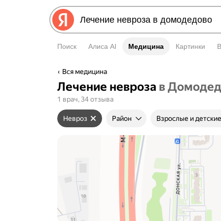
Поиск
Алиса AI
Медицина
Медицина
Картинки
Вся медицина
Лечение невроза
в Домодед
1 врач, 34 отзыва
Невроз
Район
Взрослые и детски