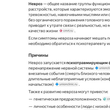
Невроз
— общее название группы функцион
расстройств, которые характеризуются эм
тревожностью, навязчивыми мыслями или 
без органического поражения головного м
приводит к утрате связи с реальностью, н
качество жизни
.
cmrt.ru
Если симптомы невроза начинают мешать п
необходимо обратиться к психотерапевту и
Причины
Невроз запускается
психотравмирующим 
перенапряжение нервной системы
unioncli
внезапные события (смерть близкого человек
длительные неблагоприятные условия (конф
начальством)
.
unionclinic.ru
Также к развитию невроза могут привести:
генетическая предрасположенность
cn
личностные особенности (люди с низкой