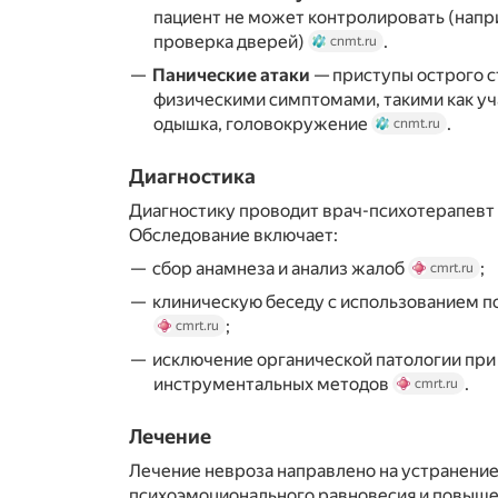
пациент не может контролировать (напр
проверка дверей)
.
cnmt.ru
Панические атаки
— приступы острого 
физическими симптомами, такими как у
одышка, головокружение
.
cnmt.ru
Диагностика
Диагностику проводит врач-психотерапевт
Обследование включает:
сбор анамнеза и анализ жалоб
;
cmrt.ru
клиническую беседу с использованием п
;
cmrt.ru
исключение органической патологии пр
инструментальных методов
.
cmrt.ru
Лечение
Лечение невроза направлено на устранени
психоэмоционального равновесия и повыше