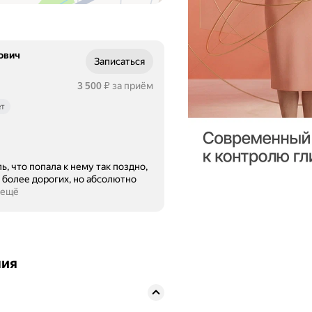
ович
Записаться
Цена
3500
3 500
за приём
₽
ет
, что попала к нему так поздно,
а более дорогих, но абсолютно
 ещё
ния