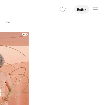
Войти
Все
епень