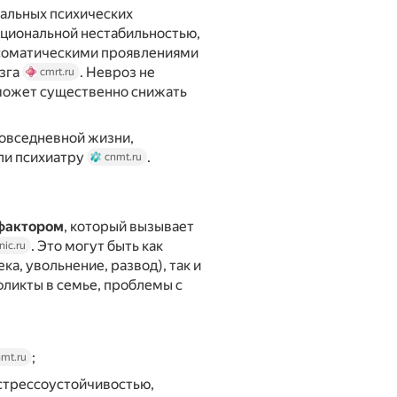
альных психических
оциональной нестабильностью,
соматическими проявлениями
озга
. Невроз не
cmrt.ru
о может существенно снижать
овседневной жизни,
ли психиатру
.
cnmt.ru
фактором
, который вызывает
. Это могут быть как
nic.ru
а, увольнение, развод), так и
ликты в семье, проблемы с
;
mt.ru
 стрессоустойчивостью,