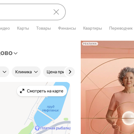
Видео
Карты
Товары
Финансы
Квартиры
Переводчик
РЕКЛАМА
ово
е
Клиника
Цена приёма
Стаж
Учёная ст
Смотреть на карте