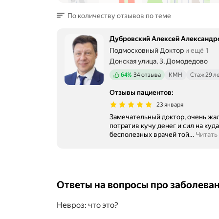
По количеству отзывов по теме
Дубровский Алексей Александр
Подмосковный Доктор
и ещё 1
Донская улица, 3, Домодедово
Положительных отзывов
64%
34 отзыва
КМН
Стаж 29 л
Отзывы пациентов
:
23 января
Замечательный доктор, очень жаль
потратив кучу денег и сил на куд
бесполезных врачей той
…
Читать
Ответы на вопросы про заболева
Невроз: что это?