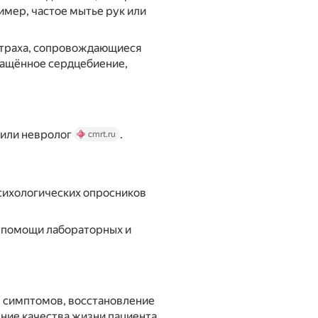
имер, частое мытье рук или
страха, сопровождающиеся
чащённое сердцебиение,
 или невролог
.
cmrt.ru
сихологических опросников
и помощи лабораторных и
е симптомов, восстановление
ние качества жизни пациента