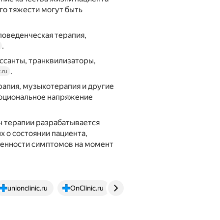
его тяжести могут быть
поведенческая терапия,
.
ссанты, транквилизаторы,
.
.ru
апия, музыкотерапия и другие
моциональное напряжение
н терапии разрабатывается
 о состоянии пациента,
женности симптомов на момент
unionclinic.ru
OnClinic.ru
zdorovaya-semya.ru
pol