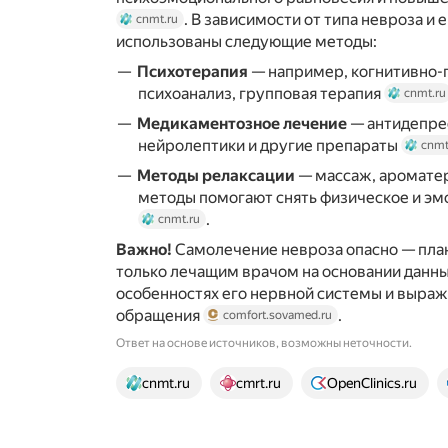
. В зависимости от типа невроза и 
cnmt.ru
использованы следующие методы:
Психотерапия
— например, когнитивно-
психоанализ, групповая терапия
cnmt.ru
Медикаментозное лечение
— антидепре
нейролептики и другие препараты
cnmt
Методы релаксации
— массаж, ароматер
методы помогают снять физическое и э
.
cnmt.ru
Важно!
Самолечение невроза опасно — пла
только лечащим врачом на основании данных
особенностях его нервной системы и выра
обращения
.
comfort.sovamed.ru
Ответ на основе источников, возможны неточности.
17 источников
cnmt.ru
cmrt.ru
OpenClinics.ru