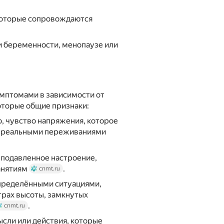
 которые сопровождаются
и беременности, менопаузе или
мптомами в зависимости от
оторые общие признаки:
, чувство напряжения, которое
с реальными переживаниями
подавленное настроение,
анятиям
.
cnmt.ru
пределёнными ситуациями,
трах высоты, замкнутых
.
cnmt.ru
сли или действия, которые