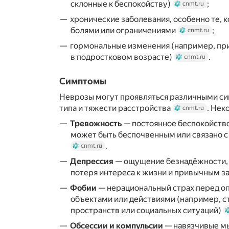
склонные к беспокойству)
;
cnmt.ru
хронические заболевания, особенно те,
болями или ограничениями
;
cnmt.ru
гормональные изменения (например, пр
в подростковом возрасте)
.
cnmt.ru
Симптомы
Неврозы могут проявляться различными си
типа и тяжести расстройства
. Нек
cnmt.ru
Тревожность
— постоянное беспокойство
может быть беспочвенным или связано 
.
cnmt.ru
Депрессия
— ощущение безнадёжности, 
потеря интереса к жизни и привычным з
Фобии
— нерациональный страх перед о
объектами или действиями (например, с
пространств или социальных ситуаций)
Обсессии и компульсии
— навязчивые мы