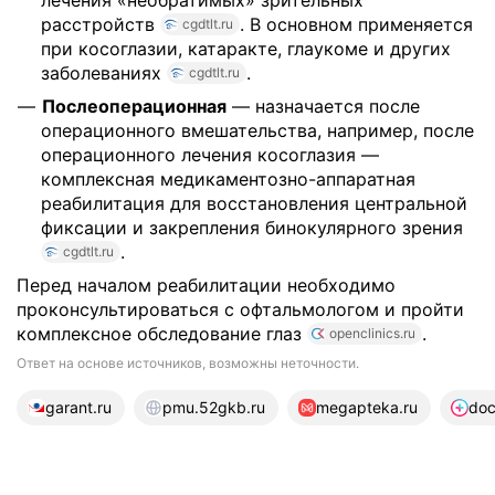
лечения «необратимых» зрительных
расстройств
. В основном применяется
cgdtlt.ru
при косоглазии, катаракте, глаукоме и других
заболеваниях
.
cgdtlt.ru
Послеоперационная
— назначается после
операционного вмешательства, например, после
операционного лечения косоглазия —
комплексная медикаментозно-аппаратная
реабилитация для восстановления центральной
фиксации и закрепления бинокулярного зрения
.
cgdtlt.ru
Перед началом реабилитации необходимо
проконсультироваться с офтальмологом и пройти
комплексное обследование глаз
.
openclinics.ru
Ответ на основе источников, возможны неточности.
23 источника
garant.ru
pmu.52gkb.ru
megapteka.ru
doc