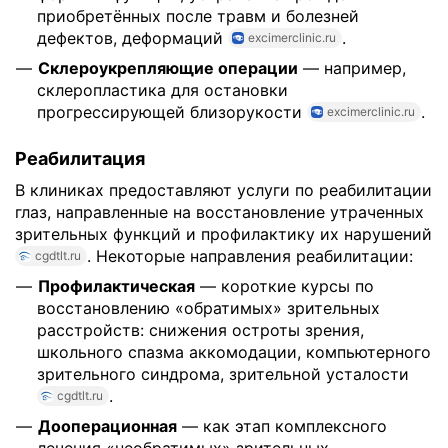
приобретённых после травм и болезней
дефектов, деформаций
.
excimerclinic.ru
Склероукрепляющие операции
— например,
склеропластика для остановки
прогрессирующей близорукости
.
excimerclinic.ru
Реабилитация
В клиниках предоставляют услуги по реабилитации
глаз, направленные на восстановление утраченных
зрительных функций и профилактику их нарушений
. Некоторые направления реабилитации:
cgdtlt.ru
Профилактическая
— короткие курсы по
восстановлению «обратимых» зрительных
расстройств: снижения остроты зрения,
школьного спазма аккомодации, компьютерного
зрительного синдрома, зрительной усталости
.
cgdtlt.ru
Дооперационная
— как этап комплексного