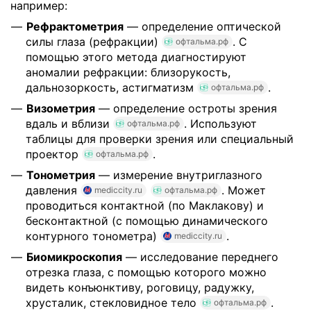
например:
Рефрактометрия
— определение оптической
силы глаза (рефракции)
. С
офтальма.рф
помощью этого метода диагностируют
аномалии рефракции: близорукость,
дальнозоркость, астигматизм
.
офтальма.рф
Визометрия
— определение остроты зрения
вдаль и вблизи
. Используют
офтальма.рф
таблицы для проверки зрения или специальный
проектор
.
офтальма.рф
Тонометрия
— измерение внутриглазного
давления
. Может
mediccity.ru
офтальма.рф
проводиться контактной (по Маклакову) и
бесконтактной (с помощью динамического
контурного тонометра)
.
mediccity.ru
Биомикроскопия
— исследование переднего
отрезка глаза, с помощью которого можно
видеть конъюнктиву, роговицу, радужку,
хрусталик, стекловидное тело
.
офтальма.рф