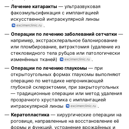
Лечение катаракты
— ультразвуковая
факоэмульсификация с имплантацией
искусственной интраокулярной линзы
.
excimerclinic.ru
Операции по лечению заболеваний сетчатки
—
например, экстрасклеральное балонирование
или пломбирование, витрэктомия (удаление из
стекловидного тела рубцов или патологически
изменённых тканей)
.
excimerclinic.ru
Операции по лечению глаукомы
— при
открытоугольных формах глаукомы выполняют
операцию по методике непроникающей
глубокой склерэктомии, при закрытоугольных
— традиционные операции или метод удаления
прозрачного хрусталика с имплантацией
интраокулярной линзы
.
excimerclinic.ru
Кератопластика
— хирургические операции на
роговице, направленные на восстановление её
формы и функций, устранение врождённых и