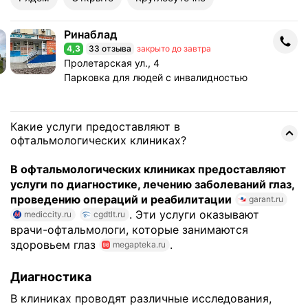
Ринаблад
Ринаблад
4,3
33 отзыва
закрыто до завтра
Рейтинг 4,3 из 5
Адрес: Пролетарская ул., 4 .
Пролетарская ул., 4
Парковка для людей с инвалидностью
Какие услуги предоставляют в
офтальмологических клиниках?
В офтальмологических клиниках предоставляют
услуги по диагностике, лечению заболеваний глаз,
проведению операций и реабилитации
garant.ru
. Эти услуги оказывают
mediccity.ru
cgdtlt.ru
врачи-офтальмологи, которые занимаются
здоровьем глаз
.
megapteka.ru
Диагностика
В клиниках проводят различные исследования,