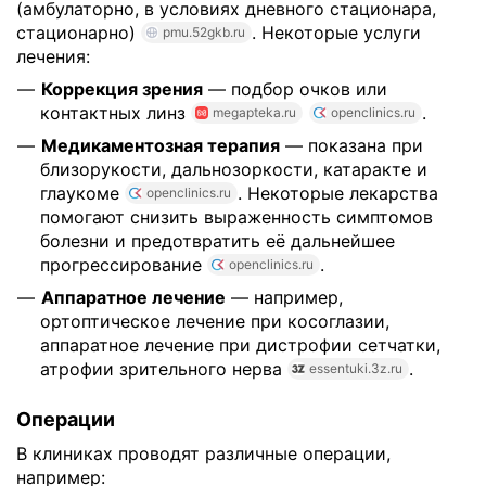
(амбулаторно, в условиях дневного стационара,
стационарно)
. Некоторые услуги
pmu.52gkb.ru
лечения:
Коррекция зрения
— подбор очков или
контактных линз
.
megapteka.ru
openclinics.ru
Медикаментозная терапия
— показана при
близорукости, дальнозоркости, катаракте и
глаукоме
. Некоторые лекарства
openclinics.ru
помогают снизить выраженность симптомов
болезни и предотвратить её дальнейшее
прогрессирование
.
openclinics.ru
Аппаратное лечение
— например,
ортоптическое лечение при косоглазии,
аппаратное лечение при дистрофии сетчатки,
атрофии зрительного нерва
.
essentuki.3z.ru
Операции
В клиниках проводят различные операции,
например: