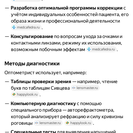
Разработка оптимальной программы коррекции
с
учётом индивидуальных особенностей пациента, его
образа жизни и профессиональной деятельности
.
medcafedra.ru
Консультирование
по вопросам ухода за очками и
контактными линзами, режиму их использования,
возможным побочным эффектам
.
medcafedra.ru
Методы диагностики
Оптометрист использует, например:
Таблицы проверки зрения
— например, чтение
букв по таблицам Сивцева
lensmaster.ru
.
happylook.ru
Компьютерную диагностику
с помощью
специального прибора — авторефрактометра,
который анализирует рефракцию и силу кривизны
роговицы
.
lensmaster.ru
happylook.ru
Специальные тесты
для выявления нарушений,