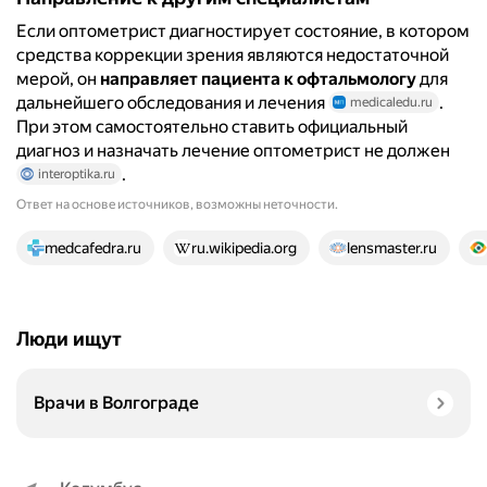
Если оптометрист диагностирует состояние, в котором
средства коррекции зрения являются недостаточной
мерой, он
направляет пациента к офтальмологу
для
дальнейшего обследования и лечения
.
medicaledu.ru
При этом самостоятельно ставить официальный
диагноз и назначать лечение оптометрист не должен
.
interoptika.ru
Ответ на основе источников, возможны неточности.
19 источников
medcafedra.ru
ru.wikipedia.org
lensmaster.ru
Люди ищут
Врачи в Волгограде