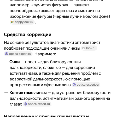
например, «лучистая фигура» — пациент
поочерёдно закрывает один глаз и смотрит на
изображение фигуры (чёрные лучи на белом фоне)
.
happylook.ru
Средства коррекции
На основе результатов диагностики оптометрист
подбирает подходящие очки или линзы
loov.ru
. Например:
optica-expert.ru
Очки
— простые для близорукости и
дальнозоркости, сложные — для коррекции
астигматизма, а также для решения проблем с
возрастной дальнозоркостью с помощью
прогрессивных и офисных линз
.
optica-expert.ru
Контактные линзы
— для устранения близорукости,
дальнозоркости, астигматизма и разного зрения на
глазах
.
optica-expert.ru
Направление к другим специалистам