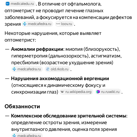
. В отличие от офтальмолога,
medicaledu.ru
оптометрист не проводит лечение глазных
заболеваний, а фокусируется на компенсации дефектов
зрения
.
medcafedra.ru
loov.ru
Некоторые нарушения, которые выявляет
оптометрист:
Аномалии рефракции
: миопия (близорукость),
гиперметропия (дальнозоркость), астигматизм,
пресбиопия (возрастное ухудшение зрения)
.
medcafedra.ru
old.rkob.ru
Нарушения аккомодационной вергенции
(относящиеся к динамическому фокусу и
синхронизации глаз)
.
ru.wikipedia.org
ru.ruwiki.ru
Обязанности
Комплексное обследование зрительной системы
:
определение остроты зрения, измерение
внутриглазного давления, оценка поля зрения
.
medcafedra.ru