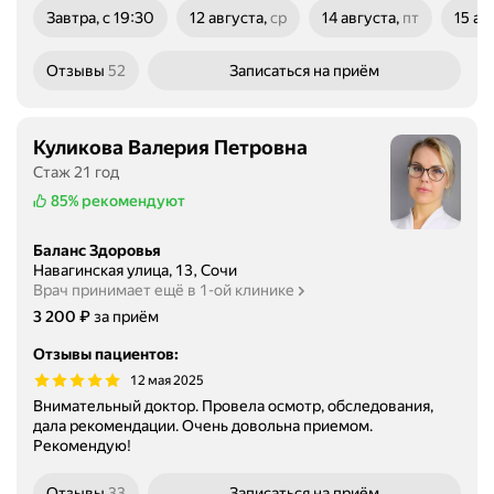
Завтра, с 19:30
12 августа,
ср
14 августа,
пт
15 ав
среда
пятница
субб
Отзывы
52
Записаться
на приём
Куликова Валерия Петровна
Стаж 21 год
85%
рекомендуют
Баланс Здоровья
Навагинская улица, 13, Сочи
Врач принимает ещё в 1-ой клинике
Цена
3200
₽
3 200
за приём
Отзывы пациентов
:
12 мая 2025
Внимательный доктор. Провела осмотр, обследования,
дала рекомендации. Очень довольна приемом.
Рекомендую!
Отзывы
33
Записаться
на приём