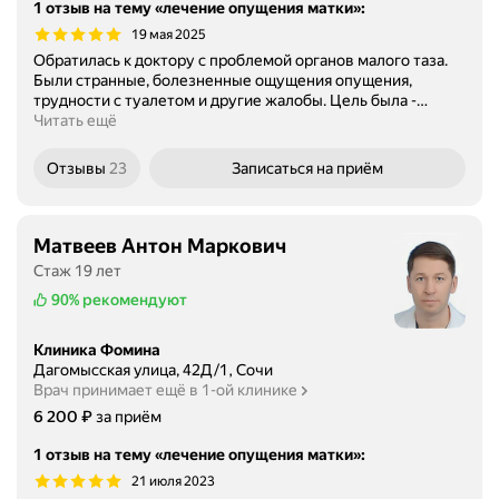
1 отзыв на тему «лечение опущения матки»
:
19 мая 2025
Обратилась к доктору с проблемой органов малого таза.
Были странные, болезненные ощущения опущения,
трудности с туалетом и другие жалобы. Цель была -
…
Читать ещё
Отзывы
23
Записаться
на приём
Матвеев Антон Маркович
Стаж 19 лет
90%
рекомендуют
Клиника Фомина
Дагомысская улица, 42Д/1, Сочи
Врач принимает ещё в 1-ой клинике
Цена
6200
₽
6 200
за приём
1 отзыв на тему «лечение опущения матки»
:
21 июля 2023