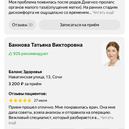
Моя проблема появилась после родов.Диагноз-пролапс
органов малого таза(опущение матки). На ранних стадиях
дискомфорта не ощущала,но со временем
…
Читать ещё
Отзывы
30
Записаться
на приём
Баннова Татьяна Викторовна
92%
рекомендуют
Баланс Здоровья
Навагинская улица, 13, Сочи
Цена
3200
₽
3 200
за приём
Отзывы пациентов
:
27 июля
Прием прошел отлично. Мне понравилась врач. Она мне
дала советы, взяла анализы и отправила на операцию.
Вежливый специалист, который разбирается в
…
Читать
ещё