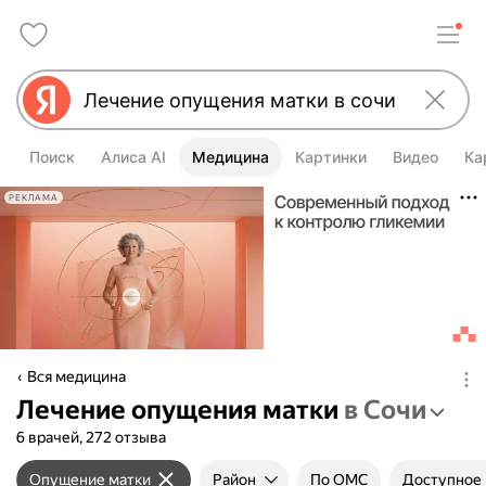
Поиск
Алиса AI
Медицина
Картинки
Видео
Ка
РЕКЛАМА
Вся медицина
Лечение опущения матки
в Сочи
6 врачей, 272 отзыва
Опущение матки
Район
По ОМС
Доступное