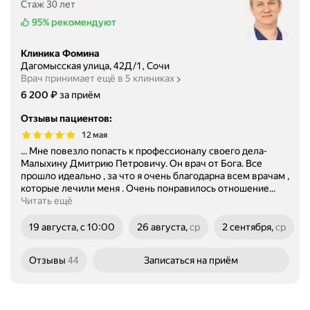
Стаж 30 лет
95%
рекомендуют
Клиника Фомина
Дагомысская улица, 42Д/1, Сочи
Врач принимает ещё в 5 клиниках
Цена
6200
₽
6 200
за приём
Отзывы пациентов
:
12 мая
... Мне повезло попасть к профессионалу своего дела-
Малыхину Дмитрию Петровичу. Он врач от Бога. Все
прошло идеально , за что я очень благодарна всем врачам ,
которые лечили меня . Очень понравилось отношение...
Читать ещё
19 августа, с 10:00
26 августа,
ср
2 сентября,
ср
среда
среда
Отзывы
44
Записаться
на приём