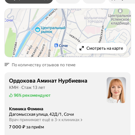
Смотреть на карте
По количеству отзывов по теме
Ордокова Аминат Нурбиевна
КМН
Стаж 13 лет
96%
рекомендуют
Клиника Фомина
Дагомысская улица, 42Д/1, Сочи
Врач принимает ещё в 3-х клиниках
Цена
7000
₽
7 000
за приём