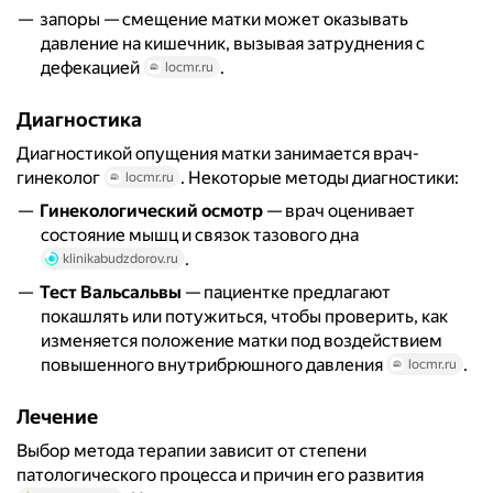
запоры — смещение матки может оказывать
давление на кишечник, вызывая затруднения с
дефекацией
.
locmr.ru
Диагностика
Диагностикой опущения матки занимается врач-
гинеколог
. Некоторые методы диагностики:
locmr.ru
Гинекологический осмотр
— врач оценивает
состояние мышц и связок тазового дна
.
klinikabudzdorov.ru
Тест Вальсальвы
— пациентке предлагают
покашлять или потужиться, чтобы проверить, как
изменяется положение матки под воздействием
повышенного внутрибрюшного давления
.
locmr.ru
Лечение
Выбор метода терапии зависит от степени
патологического процесса и причин его развития