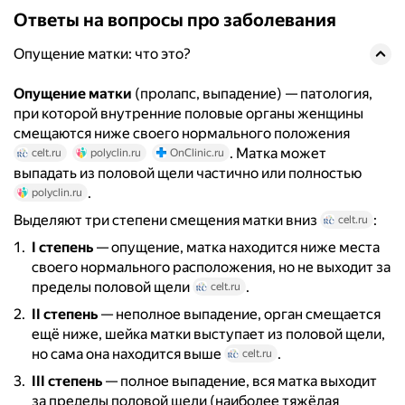
Ответы на вопросы про заболевания
Опущение матки: что это?
Опущение матки
(пролапс, выпадение) — патология,
при которой внутренние половые органы женщины
смещаются ниже своего нормального положения
. Матка может
celt.ru
polyclin.ru
OnClinic.ru
выпадать из половой щели частично или полностью
.
polyclin.ru
Выделяют три степени смещения матки вниз
:
celt.ru
I степень
— опущение, матка находится ниже места
своего нормального расположения, но не выходит за
пределы половой щели
.
celt.ru
II степень
— неполное выпадение, орган смещается
ещё ниже, шейка матки выступает из половой щели,
но сама она находится выше
.
celt.ru
III степень
— полное выпадение, вся матка выходит
за пределы половой щели (наиболее тяжёлая