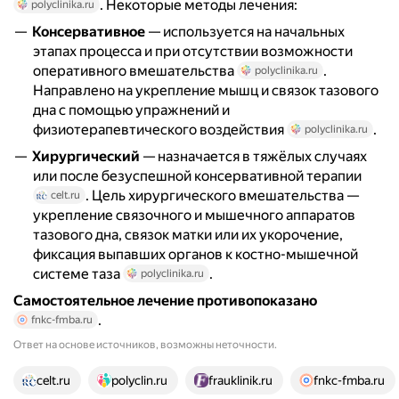
. Некоторые методы лечения:
polyclinika.ru
Консервативное
— используется на начальных
этапах процесса и при отсутствии возможности
оперативного вмешательства
.
polyclinika.ru
Направлено на укрепление мышц и связок тазового
дна с помощью упражнений и
физиотерапевтического воздействия
.
polyclinika.ru
Хирургический
— назначается в тяжёлых случаях
или после безуспешной консервативной терапии
. Цель хирургического вмешательства —
celt.ru
укрепление связочного и мышечного аппаратов
тазового дна, связок матки или их укорочение,
фиксация выпавших органов к костно-мышечной
системе таза
.
polyclinika.ru
Самостоятельное лечение противопоказано
.
fnkc-fmba.ru
Ответ на основе источников, возможны неточности.
15 источников
celt.ru
polyclin.ru
frauklinik.ru
fnkc-fmba.ru