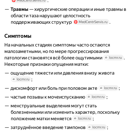
.
MedCentrServis.ru
Травмы
— хирургические операции и иные травмы в
области таза нарушают целостность
поддерживающих структур
.
MedCentrServis.ru
Симптомы
На начальных стадиях симптомы часто остаются
малозаметными, но по мере прогрессирования
патологии становятся всё более ощутимыми
.
locmr.ru
Некоторые признаки опущения матки:
ощущение тяжести или давления внизу живота
;
locmr.ru
дискомфорт или боль при половом акте
;
locmr.ru
частые позывы к мочеиспусканию
;
locmr.ru
менструальные выделения могут стать
болезненными или изменить характер, поскольку
положение матки меняется
;
locmr.ru
затруднённое введение тампонов
;
locmr.ru