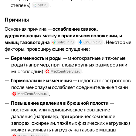
степень)
.
celt.ru
Причины
Основная причина —
ослабление связок,
удерживающих матку в правильном положении, и
мышц тазового дна
. Некоторые
polyclin.ru
OnClinic.ru
факторы, провоцирующие опущение:
Беременность и роды
— многократные и тяжёлые
роды (например, при плоде крупных размеров или
многоплодии)
.
MedCentrServis.ru
Гормональные изменения
— недостаток эстрогенов
после менопаузы ослабляет соединительные ткани
.
MedCentrServis.ru
Повышение давления в брюшной полости
—
постоянное или периодическое повышение
давления (например, при хроническом кашле,
запорах, ожирении, тяжёлых физических нагрузках)
может усиливать нагрузку на тазовые мышцы