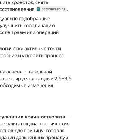
ить кровоток, снять
восстановления
.
osteoneuro.ru
дуально подобранные
 улучшить координацию
осле травм или операций
логически активные точки
стояние и ускорить процесс
на основе тщательной
корректируется каждые 2,5–3,5
необходимые изменения
сультации врача-остеопата
—
 результатов диагностических
 основную причину, которая
ендации дальнейших процедур