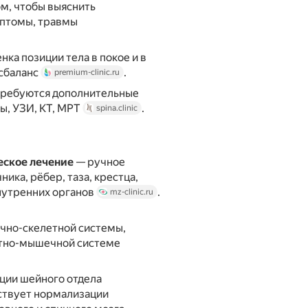
ом, чтобы выяснить
мптомы, травмы
нка позиции тела в покое и в
сбаланс
.
premium-clinic.ru
 требуются дополнительные
ы, УЗИ, КТ, МРТ
.
spina.clinic
еское лечение
— ручное
ика, рёбер, таза, крестца,
нутренних органов
.
mz-clinic.ru
чно-скелетной системы,
стно-мышечной системе
ции шейного отдела
бствует нормализации