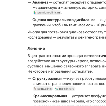
Анамнез
— остеопат беседует с пациент
медицинскую и жизненную историю, си
.
premium-clinic.ru
Оценка постурального дисбаланса
— оце
движении, чтобы выявить возможный ди
Иногда для постановки диагноза остеопату
исследования — результаты рентгенограмм
Лечение
В центрах остеопатии проводят
остеопатич
воздействие на структуры черепа, позвоночн
суставов, мышечно-связочного аппарата, в
Некоторые направления остеопатии:
Структуральная
— изучает работу мыше
снимает ограничения подвижности в ко
.
spina.clinic
mz-clinic.ru
Краниосакральная
— устраняет дисфунк
позвоночника и швов черепа, что спосо