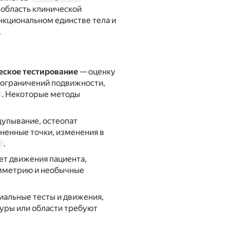
 область клинической
нкциональном единстве тела и
.
еское тестирование
— оценку
, ограничений подвижности,
. Некоторые методы
щупывание, остеопат
ненные точки, изменения в
.
u
ет движения пациента,
имметрию и необычные
иальные тесты и движения,
туры или области требуют