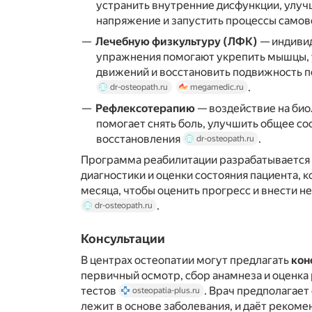
устранить внутренние дисфункции, улучш
напряжение и запустить процессы само
Лечебную физкультуру (ЛФК)
— индиви
упражнения помогают укрепить мышцы,
движений и восстановить подвижность п
.
dr-osteopath.ru
megamedic.ru
Рефлексотерапию
— воздействие на био
помогает снять боль, улучшить общее со
восстановления
.
dr-osteopath.ru
Программа реабилитации разрабатывается 
диагностики и оценки состояния пациента, 
месяца, чтобы оценить прогресс и внести 
.
dr-osteopath.ru
Консультации
В центрах остеопатии могут предлагать
кон
первичный осмотр, сбор анамнеза и оценка
тестов
. Врач предполагает
osteopatia-plus.ru
лежит в основе заболевания, и даёт реком