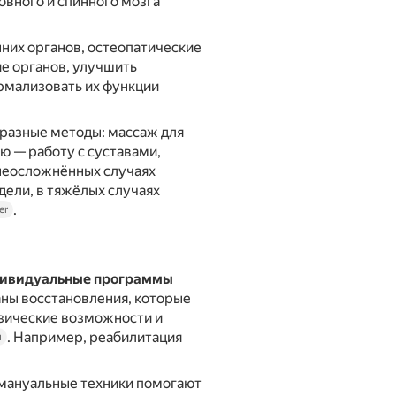
вного и спинного мозга
них органов, остеопатические
е органов, улучшить
мализовать их функции
 разные методы: массаж для
ю — работу с суставами,
 неосложнённых случаях
дели, в тяжёлых случаях
.
er
ивидуальные программы
ны восстановления, которые
изические возможности и
. Например, реабилитация
u
мануальные техники помогают