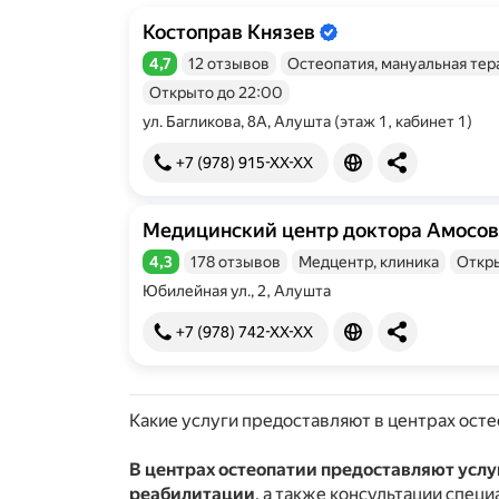
Костоправ Князев
Информация об организации подтве
4,7
12 отзывов
Остеопатия, мануальная тер
Рейтинг 4,7 из 5
Открыто до 22:00
ул. Багликова, 8А, Алушта (этаж 1, кабинет 1)
+7 (978) 915-XX-XX
Медицинский центр доктора Амосо
Информация об организации подтве
4,3
178 отзывов
Медцентр, клиника
Откры
Рейтинг 4,3 из 5
Юбилейная ул., 2, Алушта
+7 (978) 742-XX-XX
Какие услуги предоставляют в центрах ост
В центрах остеопатии предоставляют услу
реабилитации
, а также консультации спец