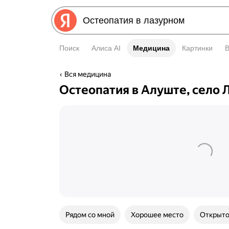
Поиск
Алиса AI
Медицина
Медицина
Картинки
Вся медицина
Остеопатия в Алуште, село 
Рядом со мной
Хорошее место
Открыт