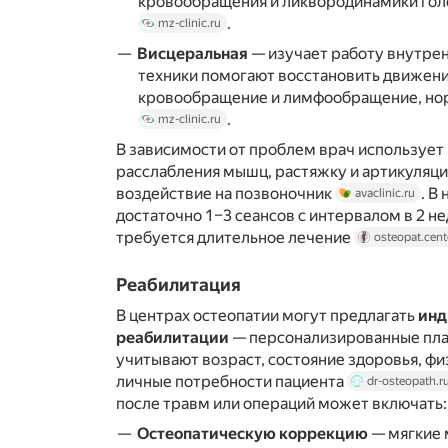
кровообращения и ликвородинамики голо
.
mz-clinic.ru
Висцеральная
— изучает работу внутрен
техники помогают восстановить движени
кровообращение и лимфообращение, нор
.
mz-clinic.ru
В зависимости от проблем врач использует
расслабления мышц, растяжку и артикуляци
воздействие на позвоночник
. В
avaclinic.ru
достаточно 1–3 сеансов с интервалом в 2 не
требуется длительное лечение
osteopat.cent
Реабилитация
В центрах остеопатии могут предлагать
инд
реабилитации
— персонализированные пла
учитывают возраст, состояние здоровья, ф
личные потребности пациента
dr-osteopath.r
после травм или операций может включать:
Остеопатическую коррекцию
— мягкие 