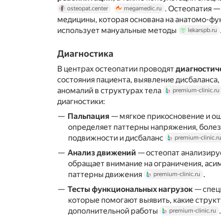
. Остеопатия —
osteopat.center
megamedic.ru
медицины, которая основана на анатомо-фу
использует мануальные методы
lekarspb.ru
Диагностика
В центрах остеопатии проводят
диагностич
состояния пациента, выявление дисбаланса
аномалий в структурах тела
premium-clinic.ru
диагностики:
Пальпация
— мягкое прикосновение и о
определяет паттерны напряжения, болез
подвижности и дисбаланс
premium-clinic.r
Анализ движений
— остеопат анализиру
обращает внимание на ограничения, ас
паттерны движения
.
premium-clinic.ru
Тесты функциональных нагрузок
— спец
которые помогают выявить, какие струк
дополнительной работы
.
premium-clinic.ru