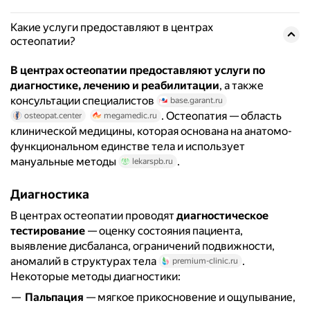
Какие услуги предоставляют в центрах
остеопатии?
В центрах остеопатии предоставляют услуги по
диагностике, лечению и реабилитации
, а также
консультации специалистов
base.garant.ru
. Остеопатия — область
osteopat.center
megamedic.ru
клинической медицины, которая основана на анатомо-
функциональном единстве тела и использует
мануальные методы
.
lekarspb.ru
Диагностика
В центрах остеопатии проводят
диагностическое
тестирование
— оценку состояния пациента,
выявление дисбаланса, ограничений подвижности,
аномалий в структурах тела
.
premium-clinic.ru
Некоторые методы диагностики:
Пальпация
— мягкое прикосновение и ощупывание,