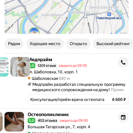
Рядом
Хорошее место
Открыто
Высокий рейтинг
Медпрайм
Медпрайм
5,0
1201 отзыв
закрыто до 09:00
Рейтинг 5,0 из 5
Адрес: ул. Шаболовка, 10, корп. 1 .
ул. Шаболовка, 10, корп. 1
Метро Шаболовская Расстояние 680 м
Шаболовская
680 м
Медпрайм разработал специальную программу
медицинского сопровождения на дому!
Промо
Консультация/приём врача-остеопата
6 600 ₽
Остеополиклиник
Остеополиклиник
5,0
402 отзыва
закрыто до 09:00
Рейтинг 5,0 из 5
Адрес: Большая Татарская ул., 7, корп. 4 .
Большая Татарская ул., 7, корп. 4