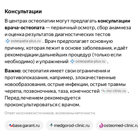
Консультации
В центрах остеопатии могут предлагать
консультации
врача-остеопата
— первичный осмотр, сбор анамнеза
и оценка результатов диагностических тестов
. Врач предполагает основную
osteopatia-plus.ru
причину, которая лежит в основе заболевания, и даёт
рекомендации дальнейших процедур (только если
необходимо) и упражнений
.
osteopatia-plus.ru
Важно
: остеопатия имеет свои ограничения и
противопоказания, например, злокачественные
новообразования, острые инфекции, острые травмы
черепа, позвоночника, таза, конечностей
.
mz-clinic.ru
Перед лечением рекомендуется
проконсультироваться с врачом.
Ответ на основе источников, возможны неточности.
22 источника
base.garant.ru
medgorod-clinic.ru
osteomed-clinic.r