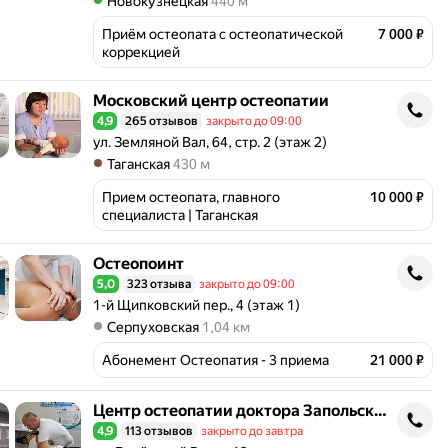
Метро Новокузнецкая Расстояние 440 м
Новокузнецкая
440 м
Приём остеопата с остеопатической 
7 000 ₽
коррекцией
Московский центр остеопатии
Московский центр остеопатии
4,9
265 отзывов
закрыто до 09:00
Рейтинг 4,9 из 5
Адрес: ул. Земляной Вал, 64, стр. 2 (этаж 2) .
ул. Земляной Вал, 64, стр. 2 (этаж 2)
Метро Таганская Расстояние 430 м
Таганская
430 м
Прием остеопата, главного 
10 000 ₽
специалиста | Таганская
Остеопоинт
Остеопоинт
5,0
323 отзыва
закрыто до 09:00
Рейтинг 5,0 из 5
Адрес: 1-й Щипковский пер., 4 (этаж 1) .
1-й Щипковский пер., 4 (этаж 1)
Метро Серпуховская Расстояние 1,04 км
Серпуховская
1,04 км
Абонемент Остеопатия - 3 приема
21 000 ₽
Центр остеопатии доктора Запольского
Центр остеопатии доктора Запольского
4,9
113 отзывов
закрыто до завтра
Рейтинг 4,9 из 5