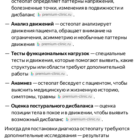
остеопат определяет паттерны напряжения,
болезненные точки, изменения в подвижности и
дисбаланс
.
premium-clinic.ru
Анализ движений
— остеопат анализирует
движения пациента, обращает внимание на
ограничения, асимметрию и необычные паттерны
движения
.
premium-clinic.ru
Тесты функциональных нагрузок
— специальные
тесты и движения, которые помогают выявить, какие
структуры или области требуют дополнительной
работы
.
premium-clinic.ru
Анамнез
— остеопат беседует с пациентом, чтобы
выяснить медицинскую и жизненную историю,
симптомы, травмы
.
premium-clinic.ru
Оценка постурального дисбаланса
— оценка
позиции тела в покое и в движении, чтобы выявить
возможный дисбаланс
.
premium-clinic.ru
Иногда для постановки диагноза остеопату требуются
дополнительные исследования — результаты