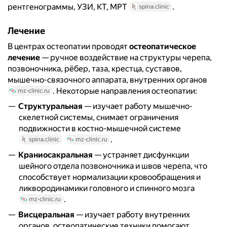
рентгенограммы, УЗИ, КТ, МРТ
.
spina.clinic
Лечение
В центрах остеопатии проводят
остеопатическое
лечение
— ручное воздействие на структуры черепа,
позвоночника, рёбер, таза, крестца, суставов,
мышечно-связочного аппарата, внутренних органов
. Некоторые направления остеопатии:
mz-clinic.ru
Структуральная
— изучает работу мышечно-
скелетной системы, снимает ограничения
подвижности в костно-мышечной системе
.
spina.clinic
mz-clinic.ru
Краниосакральная
— устраняет дисфункции
шейного отдела позвоночника и швов черепа, что
способствует нормализации кровообращения и
ликвородинамики головного и спинного мозга
.
mz-clinic.ru
Висцеральная
— изучает работу внутренних
органов, остеопатические техники помогают