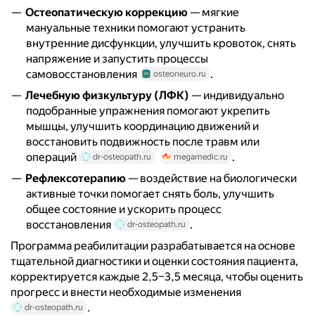
Остеопатическую коррекцию
— мягкие
мануальные техники помогают устранить
внутренние дисфункции, улучшить кровоток, снять
напряжение и запустить процессы
самовосстановления
.
osteoneuro.ru
Лечебную физкультуру (ЛФК)
— индивидуально
подобранные упражнения помогают укрепить
мышцы, улучшить координацию движений и
восстановить подвижность после травм или
операций
.
dr-osteopath.ru
megamedic.ru
Рефлексотерапию
— воздействие на биологически
активные точки помогает снять боль, улучшить
общее состояние и ускорить процесс
восстановления
.
dr-osteopath.ru
Программа реабилитации разрабатывается на основе
тщательной диагностики и оценки состояния пациента,
корректируется каждые 2,5–3,5 месяца, чтобы оценить
прогресс и внести необходимые изменения
.
dr-osteopath.ru