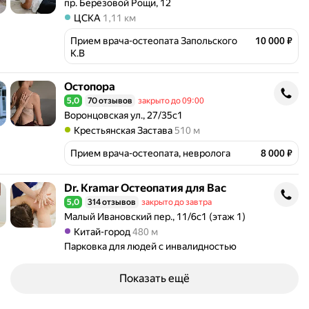
Адрес: пр. Берёзовой Рощи, 12 .
пр. Берёзовой Рощи, 12
Метро ЦСКА Расстояние 1,11 км
ЦСКА
1,11 км
Прием врача-остеопата Запольского 
10 000 ₽
К.В
Остопора
Остопора
5,0
70 отзывов
закрыто до 09:00
Рейтинг 5,0 из 5
Адрес: Воронцовская ул., 27/35с1 .
Воронцовская ул., 27/35с1
Метро Крестьянская Застава Расстояние 510 м
Крестьянская Застава
510 м
Прием врача-остеопата, невролога
8 000 ₽
Dr. Kramar Остеопатия для Вас
Dr. Kramar Остеопатия для Вас
5,0
314 отзывов
закрыто до завтра
Рейтинг 5,0 из 5
Адрес: Малый Ивановский пер., 11/6с1 (этаж 1) .
Малый Ивановский пер., 11/6с1 (этаж 1)
Метро Китай-город Расстояние 480 м
Китай-город
480 м
Парковка для людей с инвалидностью
Показать ещё