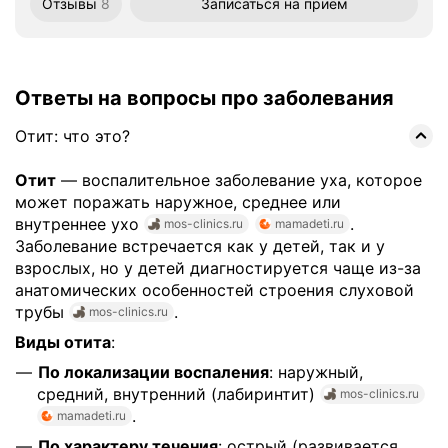
Отзывы
8
Записаться
на приём
Ответы на вопросы про заболевания
Отит: что это?
Отит
— воспалительное заболевание уха, которое
может поражать наружное, среднее или
внутреннее ухо
.
mos-clinics.ru
mamadeti.ru
Заболевание встречается как у детей, так и у
взрослых, но у детей диагностируется чаще из-за
анатомических особенностей строения слуховой
трубы
.
mos-clinics.ru
Виды отита
:
По локализации воспаления
: наружный,
средний, внутренний (лабиринтит)
mos-clinics.ru
.
mamadeti.ru
По характеру течения
: острый (развивается