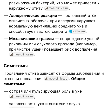
размножения бактерий, что может привести к
наружному отиту
.
mos-clinics.ru
Аллергические реакции
— постоянный отёк
слизистых оболочек при аллергии нарушает
нормальную вентиляцию среднего уха и
способствует застою секрета
.
citilab.ru
Механические травмы
— повреждение ушной
раковины или слухового прохода (например,
при чистке ушей) повышает риск воспаления
.
mos-clinics.ru
Симптомы
Проявления отита зависят от формы заболевания и
степени воспаления
.
Общие
mos-clinics.ru
симптомы
:
острая или пульсирующая боль в ухе
;
mos-clinics.ru
заложенность уха и снижение слуха