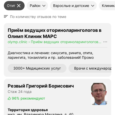
Отит
Район
Взрослые и детские
Клиник
По количеству отзывов по теме
Приём ведущих оториноларингологов в
Олимп Клиник МАРС
olymp.clinic
›
Приём ведущих оториноларингологов в Олимп Клиник МАРС
Диагностика и лечение: синусита, ринита, отита,
ларингита, тонзиллита и пр. заболеваний!
Промо
3000+ Медицинских услуг
Врачи с международ
Резвый Григорий Борисович
Стаж 24 года
96%
рекомендуют
Территория здоровья
мкр. им. Владимира Махалина, д. 40