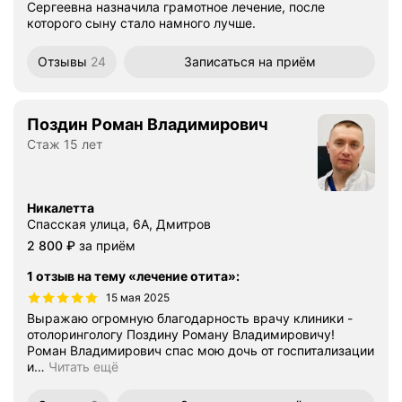
Сергеевна назначила грамотное лечение, после
которого сыну стало намного лучше.
Отзывы
24
Записаться
на приём
Поздин Роман Владимирович
Стаж 15 лет
Никалетта
Спасская улица, 6А, Дмитров
Цена
2800
2 800
₽
за приём
1 отзыв на тему «лечение отита»
:
15 мая 2025
Выражаю огромную благодарность врачу клиники -
отолорингологу Поздину Роману Владимировичу!
Роман Владимирович спас мою дочь от госпитализации
и
…
Читать ещё