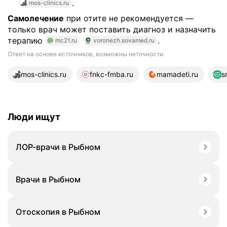
.
mos-clinics.ru
Самолечение
при отите не рекомендуется —
только врач может поставить диагноз и назначить
терапию
.
mc21.ru
voronezh.sovamed.ru
Ответ на основе источников, возможны неточности.
20 источников
mos-clinics.ru
fnkc-fmba.ru
mamadeti.ru
s
Люди ищут
ЛОР-врачи в Рыбном
Врачи в Рыбном
Отоскопия в Рыбном