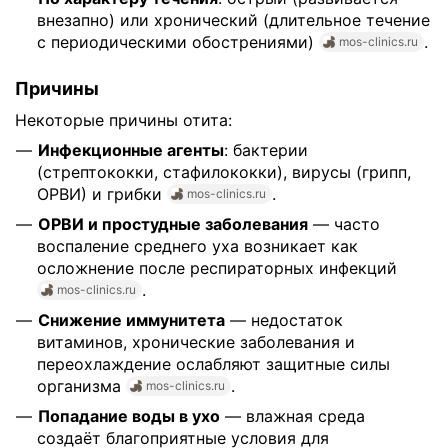
внезапно) или хронический (длительное течение
с периодическими обострениями)
.
mos-clinics.ru
Причины
Некоторые причины отита:
Инфекционные агенты
: бактерии
(стрептококки, стафилококки), вирусы (грипп,
ОРВИ) и грибки
.
mos-clinics.ru
ОРВИ и простудные заболевания
— часто
воспаление среднего уха возникает как
осложнение после респираторных инфекций
.
mos-clinics.ru
Снижение иммунитета
— недостаток
витаминов, хронические заболевания и
переохлаждение ослабляют защитные силы
организма
.
mos-clinics.ru
Попадание воды в ухо
— влажная среда
создаёт благоприятные условия для