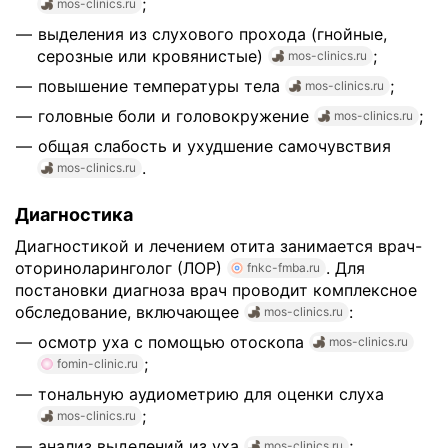
;
mos-clinics.ru
выделения из слухового прохода (гнойные,
серозные или кровянистые)
;
mos-clinics.ru
повышение температуры тела
;
mos-clinics.ru
головные боли и головокружение
;
mos-clinics.ru
общая слабость и ухудшение самочувствия
.
mos-clinics.ru
Диагностика
Диагностикой и лечением отита занимается врач-
оториноларинголог (ЛОР)
. Для
fnkc-fmba.ru
постановки диагноза врач проводит комплексное
обследование, включающее
:
mos-clinics.ru
осмотр уха с помощью отоскопа
mos-clinics.ru
;
fomin-clinic.ru
тональную аудиометрию для оценки слуха
;
mos-clinics.ru
анализ выделений из уха
;
mos-clinics.ru