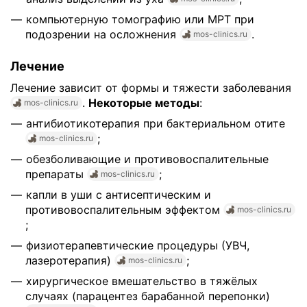
компьютерную томографию или МРТ при
подозрении на осложнения
.
mos-clinics.ru
Лечение
Лечение зависит от формы и тяжести заболевания
.
Некоторые методы
:
mos-clinics.ru
антибиотикотерапия при бактериальном отите
;
mos-clinics.ru
обезболивающие и противовоспалительные
препараты
;
mos-clinics.ru
капли в уши с антисептическим и
противовоспалительным эффектом
mos-clinics.ru
;
физиотерапевтические процедуры (УВЧ,
лазеротерапия)
;
mos-clinics.ru
хирургическое вмешательство в тяжёлых
случаях (парацентез барабанной перепонки)