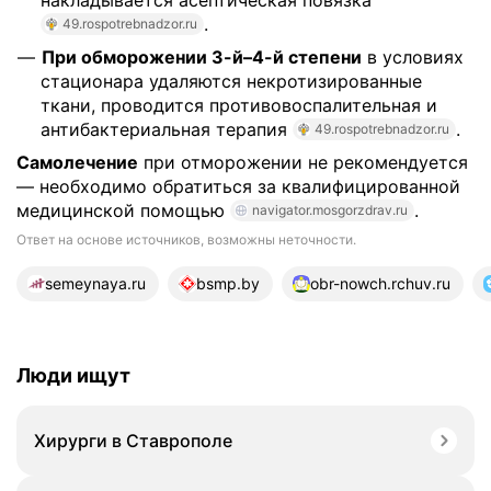
накладывается асептическая повязка
.
49.rospotrebnadzor.ru
При обморожении 3-й–4-й степени
в условиях
стационара удаляются некротизированные
ткани, проводится противовоспалительная и
антибактериальная терапия
.
49.rospotrebnadzor.ru
Самолечение
при отморожении не рекомендуется
— необходимо обратиться за квалифицированной
медицинской помощью
.
navigator.mosgorzdrav.ru
Ответ на основе источников, возможны неточности.
18 источников
semeynaya.ru
bsmp.by
obr-nowch.rchuv.ru
Люди ищут
Хирурги в Ставрополе