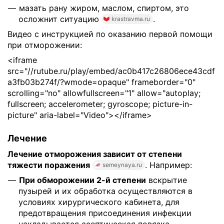
мазать рану жиром, маслом, спиртом, это
осложнит ситуацию
.
krastravma.ru
Видео с инструкцией по оказанию первой помощи
при отморожении:
<iframe
src="//rutube.ru/play/embed/ac0b417c26806ece43cdf
a3fb03b274f/?wmode=opaque" frameborder="0"
scrolling="no" allowfullscreen="1" allow="autoplay;
fullscreen; accelerometer; gyroscope; picture-in-
picture" aria-label="Video"></iframe>
Лечение
Лечение отморожения зависит от степени
тяжести поражения
. Например:
semeynaya.ru
При обморожении 2-й степени
вскрытие
пузырей и их обработка осуществляются в
условиях хирургического кабинета, для
предотвращения присоединения инфекции