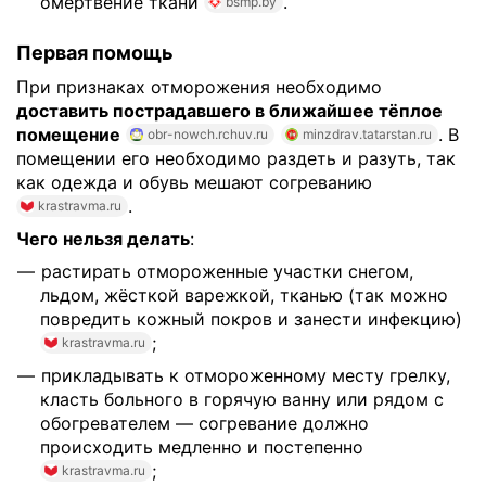
омертвение ткани
.
bsmp.by
Первая помощь
При признаках отморожения необходимо
доставить пострадавшего в ближайшее тёплое
помещение
. В
obr-nowch.rchuv.ru
minzdrav.tatarstan.ru
помещении его необходимо раздеть и разуть, так
как одежда и обувь мешают согреванию
.
krastravma.ru
Чего нельзя делать
:
растирать отмороженные участки снегом,
льдом, жёсткой варежкой, тканью (так можно
повредить кожный покров и занести инфекцию)
;
krastravma.ru
прикладывать к отмороженному месту грелку,
класть больного в горячую ванну или рядом с
обогревателем — согревание должно
происходить медленно и постепенно
;
krastravma.ru