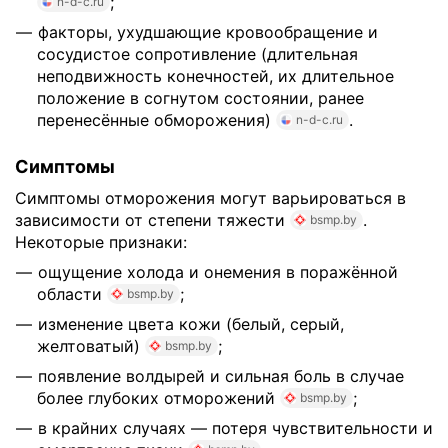
;
n-d-c.ru
факторы, ухудшающие кровообращение и
сосудистое сопротивление (длительная
неподвижность конечностей, их длительное
положение в согнутом состоянии, ранее
перенесённые обморожения)
.
n-d-c.ru
Симптомы
Симптомы отморожения могут варьироваться в
зависимости от степени тяжести
.
bsmp.by
Некоторые признаки:
ощущение холода и онемения в поражённой
области
;
bsmp.by
изменение цвета кожи (белый, серый,
желтоватый)
;
bsmp.by
появление волдырей и сильная боль в случае
более глубоких отморожений
;
bsmp.by
в крайних случаях — потеря чувствительности и