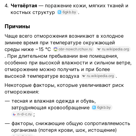
Четвёртая
— поражение кожи, мягких тканей и
костных структур
.
6gkb.by
Причины
Чаще всего отморожения возникают в холодное
зимнее время при температуре окружающей
среды ниже −15 °C
obr-nowch.rchuv.ru
ru.wikipedia.org
. При длительном пребывании вне помещения,
особенно при высокой влажности и сильном ветре,
отморожение можно получить и при более
высокой температуре воздуха
.
ru.wikipedia.org
Некоторые факторы, которые увеличивают риск
отморожения:
тесная и влажная одежда и обувь,
затрудняющая кровообращение
6gkb.by
;
n-d-c.ru
факторы, снижающие общую сопротивляемость
организма (потеря крови, шок, истощение)