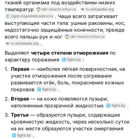
тканей организма под воздействием низких
температур
obr-nowch.rchuv.ru
ru.wikipedia.org
. Чаще всего затрагивает
cgon.rospotrebnadzor.ru
выступающие части тела: ушные раковины, нос,
недостаточно защищённые конечности, прежде
всего пальцы рук и ног
obr-nowch.rchuv.ru
.
ru.wikipedia.org
Выделяют
четыре степени отморожения
по
характеру поражения
:
6gkb.by
Первая
— наиболее лёгкая поверхностная, на
участке отморожения после согревания
развивается отёк, боль, покраснение кожных
покровов
.
6gkb.by
Вторая
— на коже появляются пузыри,
наполненные прозрачной жидкостью
.
6gkb.by
Третья
— образуются пузыри, содержащие
кровянистую жидкость, через несколько суток
на их месте образуются участки омертвения
.
6gkb.by