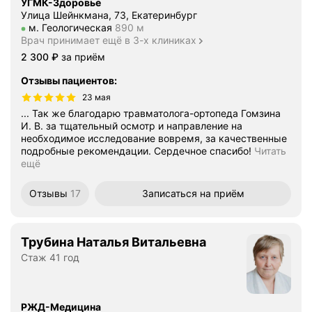
УГМК-Здоровье
Улица Шейнкмана, 73, Екатеринбург
Метро м. Геологическая Расстояние 890 м
м. Геологическая
890 м
Врач принимает ещё в 3-х клиниках
Цена
2300
2 300
₽
за приём
Отзывы пациентов
:
23 мая
... Так же благодарю травматолога-ортопеда Гомзина
И. В. за тщательный осмотр и направление на
необходимое исследование вовремя, за качественные
подробные рекомендации. Сердечное спасибо!
Читать
ещё
Отзывы
17
Записаться
на приём
Трубина Наталья Витальевна
Стаж 41 год
РЖД-Медицина