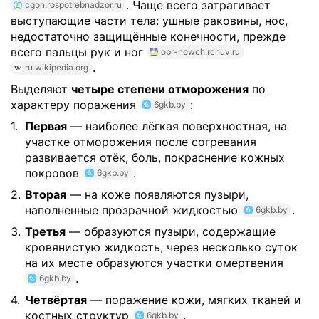
. Чаще всего затрагивает
cgon.rospotrebnadzor.ru
выступающие части тела: ушные раковины, нос,
недостаточно защищённые конечности, прежде
всего пальцы рук и ног
obr-nowch.rchuv.ru
.
ru.wikipedia.org
Выделяют
четыре степени отморожения
по
характеру поражения
:
6gkb.by
Первая
— наиболее лёгкая поверхностная, на
участке отморожения после согревания
развивается отёк, боль, покраснение кожных
покровов
.
6gkb.by
Вторая
— на коже появляются пузыри,
наполненные прозрачной жидкостью
.
6gkb.by
Третья
— образуются пузыри, содержащие
кровянистую жидкость, через несколько суток
на их месте образуются участки омертвения
.
6gkb.by
Четвёртая
— поражение кожи, мягких тканей и
костных структур
.
6gkb.by