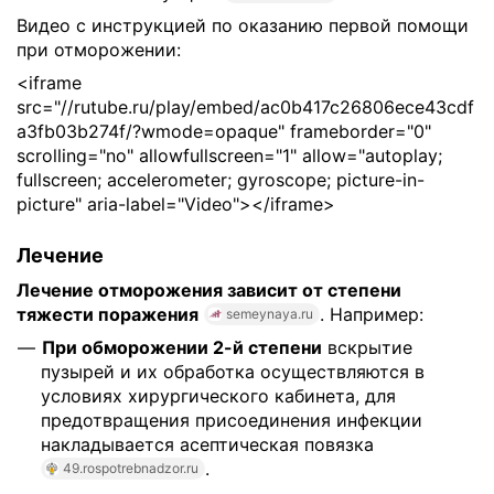
Видео с инструкцией по оказанию первой помощи
при отморожении:
<iframe
src="//rutube.ru/play/embed/ac0b417c26806ece43cdf
a3fb03b274f/?wmode=opaque" frameborder="0"
scrolling="no" allowfullscreen="1" allow="autoplay;
fullscreen; accelerometer; gyroscope; picture-in-
picture" aria-label="Video"></iframe>
Лечение
Лечение отморожения зависит от степени
тяжести поражения
. Например:
semeynaya.ru
При обморожении 2-й степени
вскрытие
пузырей и их обработка осуществляются в
условиях хирургического кабинета, для
предотвращения присоединения инфекции
накладывается асептическая повязка
.
49.rospotrebnadzor.ru