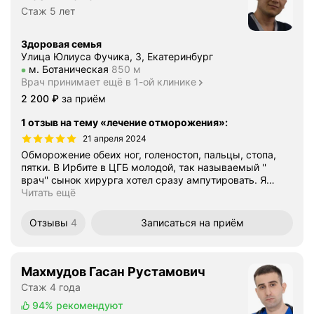
Стаж 5 лет
Здоровая семья
Улица Юлиуса Фучика, 3, Екатеринбург
Метро м. Ботаническая Расстояние 850 м
м. Ботаническая
850 м
Врач принимает ещё в 1-ой клинике
Цена
2200
2 200
₽
за приём
1 отзыв на тему «лечение отморожения»
:
21 апреля 2024
Обморожение обеих ног, голеностоп, пальцы, стопа,
пятки. В Ирбите в ЦГБ молодой, так называемый ''
врач'' сынок хирурга хотел сразу ампутировать. Я
…
Читать ещё
Отзывы
4
Записаться
на приём
Махмудов Гасан Рустамович
Стаж 4 года
94%
рекомендуют