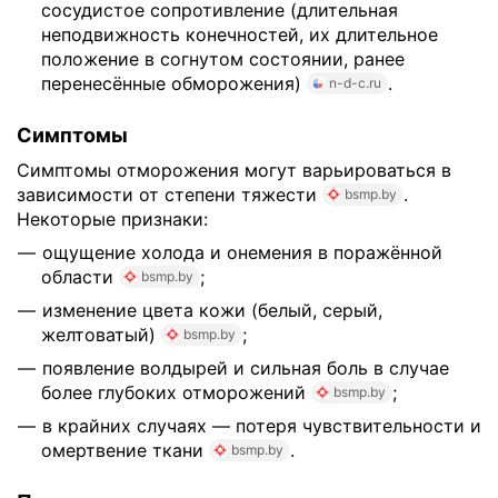
сосудистое сопротивление (длительная
неподвижность конечностей, их длительное
положение в согнутом состоянии, ранее
перенесённые обморожения)
.
n-d-c.ru
Симптомы
Симптомы отморожения могут варьироваться в
зависимости от степени тяжести
.
bsmp.by
Некоторые признаки:
ощущение холода и онемения в поражённой
области
;
bsmp.by
изменение цвета кожи (белый, серый,
желтоватый)
;
bsmp.by
появление волдырей и сильная боль в случае
более глубоких отморожений
;
bsmp.by
в крайних случаях — потеря чувствительности и
омертвение ткани
.
bsmp.by