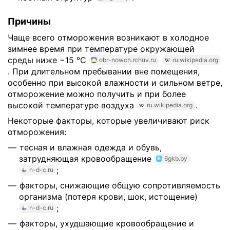
Причины
Чаще всего отморожения возникают в холодное
зимнее время при температуре окружающей
среды ниже −15 °C
obr-nowch.rchuv.ru
ru.wikipedia.org
. При длительном пребывании вне помещения,
особенно при высокой влажности и сильном ветре,
отморожение можно получить и при более
высокой температуре воздуха
.
ru.wikipedia.org
Некоторые факторы, которые увеличивают риск
отморожения:
тесная и влажная одежда и обувь,
затрудняющая кровообращение
6gkb.by
;
n-d-c.ru
факторы, снижающие общую сопротивляемость
организма (потеря крови, шок, истощение)
;
n-d-c.ru
факторы, ухудшающие кровообращение и