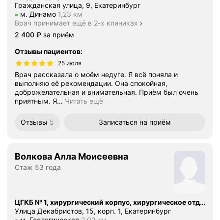
Гражданская улица, 9, Екатеринбург
Метро м. Динамо Расстояние 1,23 км
м. Динамо
1,23 км
Врач принимает ещё в 2-х клиниках
Цена
2400
2 400
₽
за приём
Отзывы пациентов
:
25 июля
Врач рассказала о моём недуге. Я всё поняла и
выполняю её рекомендации. Она спокойная,
доброжелательная и внимательная. Приём был очень
приятным. Я
…
Читать ещё
Отзывы
5
Записаться
на приём
Волкова Алла Моисеевна
Стаж 53 года
ЦГКБ № 1, хирургический корпус, хирургическое отделение № 1
Улица Декабристов, 15, корп. 1, Екатеринбург
Метро м. Геологическая Расстояние 2,02 км
м. Геологическая
2,02 км