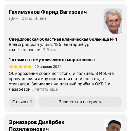
Галимзянов Фарид Вагизович
ДМН
Стаж 50 лет
Свердловская областная клиническая больница № 1
Волгоградская улица, 185, Екатеринбург
Метро м. Чкаловская Расстояние 3,6 км
м. Чкаловская
3,6 км
1 отзыв на тему «лечение отморожения»
:
20 апреля 2024
Обморожение обеих ног стопы и пальцев. В Ирбите
сразу решили ампутировать и пятки срезать, я
отказался. Записался на платный приём в ОКБ 1 к
Лазаревой
…
Читать ещё
Отзывы
3
Записаться
на приём
Эрназаров Дилёрбек
Позилжонович