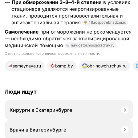
При обморожении 3-й–4-й степени
в условиях
стационара удаляются некротизированные
ткани, проводится противовоспалительная и
антибактериальная терапия
.
49.rospotrebnadzor.ru
Самолечение
при отморожении не рекомендуется
— необходимо обратиться за квалифицированной
медицинской помощью
.
navigator.mosgorzdrav.ru
Ответ на основе источников, возможны неточности.
18 источников
semeynaya.ru
bsmp.by
obr-nowch.rchuv.ru
Люди ищут
Хирурги в Екатеринбурге
Врачи в Екатеринбурге