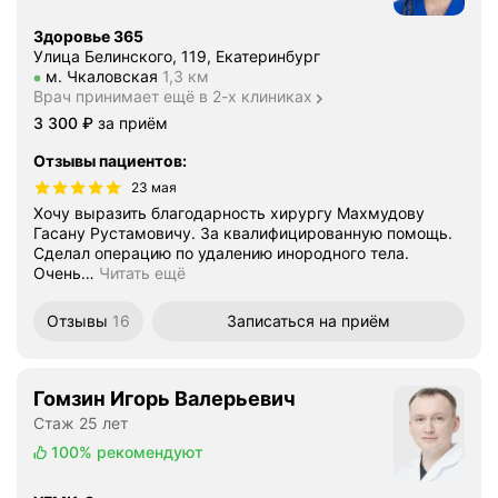
Здоровье 365
Улица Белинского, 119, Екатеринбург
Метро м. Чкаловская Расстояние 1,3 км
м. Чкаловская
1,3 км
Врач принимает ещё в 2-х клиниках
Цена
3300
3 300
₽
за приём
Отзывы пациентов
:
23 мая
Хочу выразить благодарность хирургу Махмудову
Гасану Рустамовичу. За квалифицированную помощь.
Сделал операцию по удалению инородного тела.
Очень
…
Читать ещё
Отзывы
16
Записаться
на приём
Гомзин Игорь Валерьевич
Стаж 25 лет
100%
рекомендуют