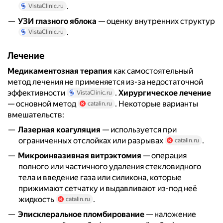
.
VistaClinic.ru
УЗИ глазного яблока
— оценку внутренних структур
.
VistaClinic.ru
Лечение
Медикаментозная терапия
как самостоятельный
метод лечения не применяется из-за недостаточной
эффективности
.
Хирургическое лечение
VistaClinic.ru
— основной метод
. Некоторые варианты
catalin.ru
вмешательств:
Лазерная коагуляция
— используется при
ограниченных отслойках или разрывах
.
catalin.ru
Микроинвазивная витрэктомия
— операция
полного или частичного удаления стекловидного
тела и введение газа или силикона, которые
прижимают сетчатку и выдавливают из-под неё
жидкость
.
catalin.ru
Эписклеральное пломбирование
— наложение