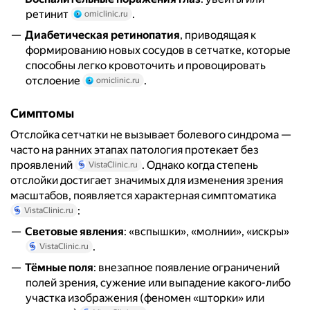
ретинит
.
omiclinic.ru
Диабетическая ретинопатия
, приводящая к
формированию новых сосудов в сетчатке, которые
способны легко кровоточить и провоцировать
отслоение
.
omiclinic.ru
Симптомы
Отслойка сетчатки не вызывает болевого синдрома —
часто на ранних этапах патология протекает без
проявлений
. Однако когда степень
VistaClinic.ru
отслойки достигает значимых для изменения зрения
масштабов, появляется характерная симптоматика
:
VistaClinic.ru
Световые явления
: «вспышки», «молнии», «искры»
.
VistaClinic.ru
Тёмные поля
: внезапное появление ограничений
полей зрения, сужение или выпадение какого-либо
участка изображения (феномен «шторки» или