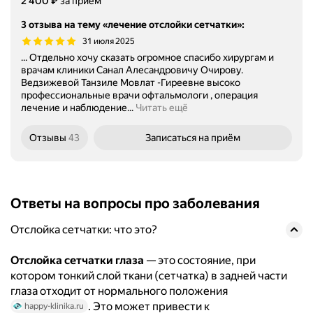
Цена
2400
₽
2 400
за приём
3 отзыва на тему «лечение отслойки сетчатки»
:
31 июля 2025
... Отдельно хочу сказать огромное спасибо хирургам и
врачам клиники Санал Алесандровичу Очирову.
Ведзижевой Танзиле Мовлат -Гиреевне высоко
профессиональные врачи офтальмологи , операция
лечение и наблюдение...
Читать ещё
Отзывы
43
Записаться
на приём
Ответы на вопросы про заболевания
Отслойка сетчатки: что это?
Отслойка сетчатки глаза
— это состояние, при
котором тонкий слой ткани (сетчатка) в задней части
глаза отходит от нормального положения
. Это может привести к
happy-klinika.ru