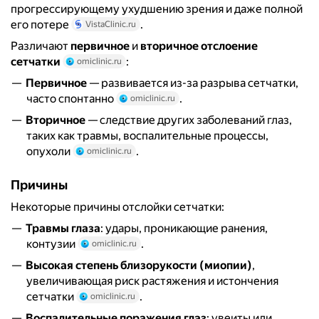
прогрессирующему ухудшению зрения и даже полной
его потере
.
VistaClinic.ru
Различают
первичное
и
вторичное отслоение
сетчатки
:
omiclinic.ru
Первичное
— развивается из-за разрыва сетчатки,
часто спонтанно
.
omiclinic.ru
Вторичное
— следствие других заболеваний глаз,
таких как травмы, воспалительные процессы,
опухоли
.
omiclinic.ru
Причины
Некоторые причины отслойки сетчатки:
Травмы глаза
: удары, проникающие ранения,
контузии
.
omiclinic.ru
Высокая степень близорукости (миопии)
,
увеличивающая риск растяжения и истончения
сетчатки
.
omiclinic.ru
Воспалительные поражения глаз
: увеиты или