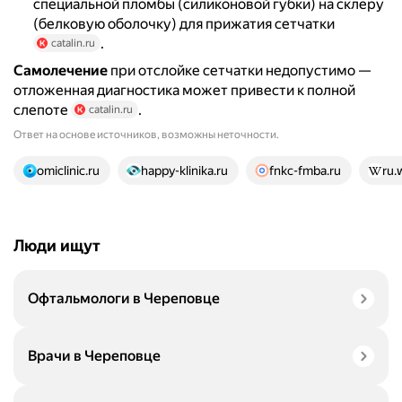
специальной пломбы (силиконовой губки) на склеру
(белковую оболочку) для прижатия сетчатки
.
catalin.ru
Самолечение
при отслойке сетчатки недопустимо —
отложенная диагностика может привести к полной
слепоте
.
catalin.ru
Ответ на основе источников, возможны неточности.
18 источников
omiclinic.ru
happy-klinika.ru
fnkc-fmba.ru
ru.
Люди ищут
Офтальмологи в Череповце
Врачи в Череповце