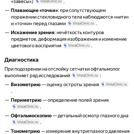
«завесы»)
.
VistaClinic.ru
Плавающие «точки»
: при сопутствующем
поражении стекловидного тела наблюдаются «нити»
и «точки» перед глазами
.
VistaClinic.ru
Искажение зрения
: нечёткость контуров
предметов, деформация изображения и изменение
цветового восприятия
.
VistaClinic.ru
Диагностика
При подозрении на отслойку сетчатки офтальмолог
выполняет ряд исследований
:
VistaClinic.ru
Визометрию
— оценку остроты зрения
VistaClinic.ru
.
Периметрию
— определение полей зрения
.
VistaClinic.ru
Офтальмоскопию
— детальный осмотр глазного дна
.
VistaClinic.ru
Тонометрию
— измерение внутриглазного давления