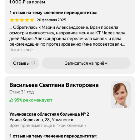
Цена
1000
₽
1 000
за приём
1 отзыв на тему «лечение периодонтита»
:
20 февраля 2025
... Обратилась к Марии Александровне. Врач провела
осмотр и диагностику, направила меня на КТ. Через пару
дней Мария Александровна перелечила каналы и дала
рекомендации по протезированию (мне посоветовали...
Читать ещё
Отзывы
17
Записаться
на приём
Васильева Светлана Викторовна
Стаж 31 год
95%
рекомендуют
Ульяновская областная больница № 2
Улица Корюкина, 28, Ульяновск
Врач принимает ещё в 1-ой клинике
1 отзыв на тему «лечение периодонтита»
: