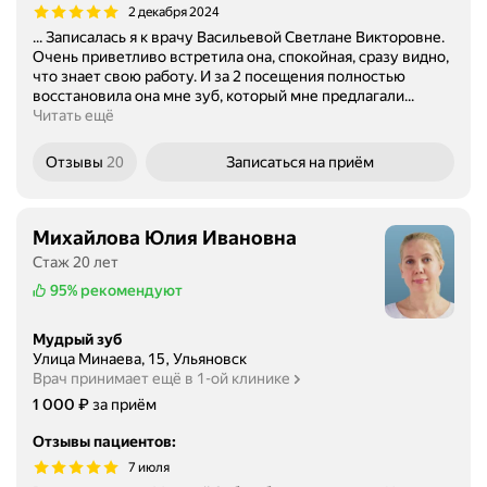
2 декабря 2024
... Записалась я к врачу Васильевой Светлане Викторовне.
Очень приветливо встретила она, спокойная, сразу видно,
что знает свою работу. И за 2 посещения полностью
восстановила она мне зуб, который мне предлагали...
Читать ещё
Отзывы
20
Записаться
на приём
Михайлова Юлия Ивановна
Стаж 20 лет
95%
рекомендуют
Мудрый зуб
Улица Минаева, 15, Ульяновск
Врач принимает ещё в 1-ой клинике
Цена
1000
₽
1 000
за приём
Отзывы пациентов
:
7 июля