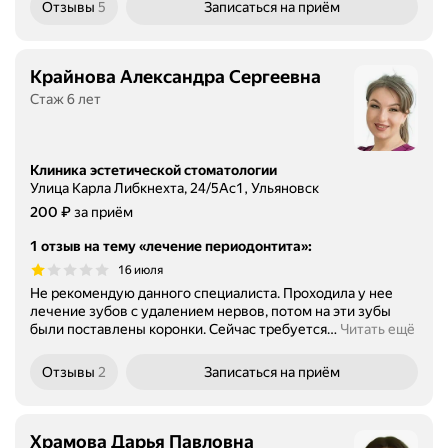
Отзывы
5
Записаться
на приём
Крайнова Александра Сергеевна
Стаж 6 лет
Клиника эстетической стоматологии
Улица Карла Либкнехта, 24/5Ас1, Ульяновск
Цена
₽
200
за приём
1 отзыв на тему «лечение периодонтита»
:
16 июля
Не рекомендую данного специалиста. Проходила у нее
лечение зубов с удалением нервов, потом на эти зубы
были поставлены коронки. Сейчас требуется
…
Читать ещё
Отзывы
2
Записаться
на приём
Храмова Дарья Павловна