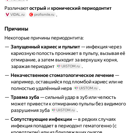
Различают
острый
и
хронический периодонтит
.
VIDAL.ru
profismile.ru
Причины
Некоторые причины периодонтита:
Запущенный кариес и пульпит
— инфекция через
кариозную полость проникает в пульпу, вызывая её
отмирание, а затем выходит за верхушку корня,
заражая периодонт
.
UliSTOM.ru
Некачественное стоматологическое лечение
—
например, оставшийся под пломбой кариес или не
полностью удалённый нерв
.
UliSTOM.ru
Травма зуба
— сильный удар в зуб или челюсть
может привести к отмиранию пульпы без видимого
разрушения зуба
.
UliSTOM.ru
Сопутствующие инфекции
— в редких случаях
инфекция попадает в периодонт гематогенно (с
кровотоком) или из близлежащих очагов