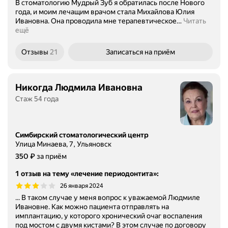
В стоматологию Мудрый Зуб я обратилась после Нового
года, и моим лечащим врачом стала Михайлова Юлия
Ивановна. Она проводила мне терапевтическое
…
Читать
ещё
Отзывы
21
Записаться
на приём
Никогда Людмила Ивановна
Стаж 54 года
Симбирский стоматологический центр
Улица Минаева, 7, Ульяновск
Цена
₽
350
за приём
1 отзыв на тему «лечение периодонтита»
:
26 января 2024
... В таком случае у меня вопрос к уважаемой Людмиле
Ивановне. Как можно пациента отправлять на
имплантацию, у которого хронический очаг воспаления
под мостом с двумя кистами? В этом случае по договору