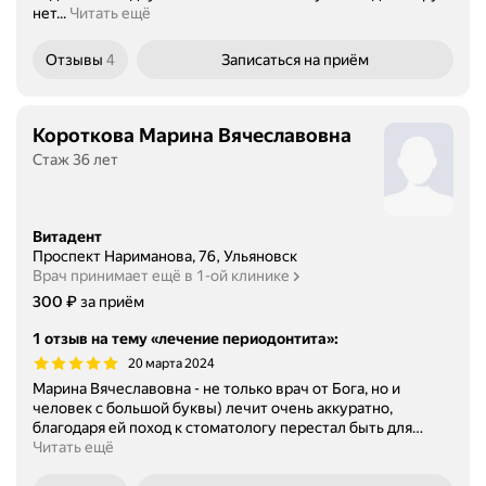
нет...
Читать ещё
Отзывы
4
Записаться
на приём
Короткова Марина Вячеславовна
Стаж 36 лет
Витадент
Проспект Нариманова, 76, Ульяновск
Врач принимает ещё в 1-ой клинике
Цена
₽
300
за приём
1 отзыв на тему «лечение периодонтита»
:
20 марта 2024
Марина Вячеславовна - не только врач от Бога, но и
человек с большой буквы) лечит очень аккуратно,
благодаря ей поход к стоматологу перестал быть для
…
Читать ещё