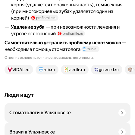
корня (удаляется поражённая часть), гемисекция
(при многокорневых зубах удаляется один из
корней)
.
profismile.ru
Удаление зуба
— при невозможности лечения и
угрозе осложнений
.
profismile.ru
Самостоятельно устранить проблему невозможно
—
необходима помощь стоматолога
.
zub.ru
Ответ на основе источников, возможны неточности.
20 источников
VIDAL.ru
zub.ru
zsmile.ru
gosmed.ru
i
Люди ищут
Стоматологи в Ульяновске
Врачи в Ульяновске