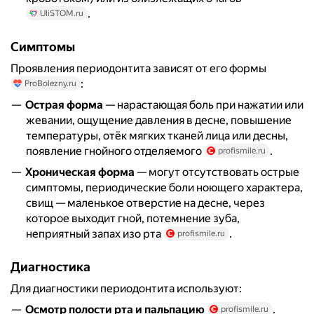
.
UliSTOM.ru
Симптомы
Проявления периодонтита зависят от его формы
:
ProBolezny.ru
Острая форма
— нарастающая боль при нажатии или
жевании, ощущение давления в десне, повышение
температуры, отёк мягких тканей лица или десны,
появление гнойного отделяемого
.
profismile.ru
Хроническая форма
— могут отсутствовать острые
симптомы, периодические боли ноющего характера,
свищ — маленькое отверстие на десне, через
которое выходит гной, потемнение зуба,
неприятный запах изо рта
.
profismile.ru
Диагностика
Для диагностики периодонтита используют:
Осмотр полости рта и пальпацию
.
profismile.ru