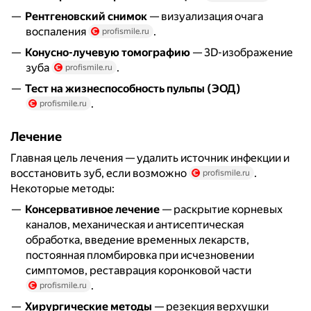
Рентгеновский снимок
— визуализация очага
воспаления
.
profismile.ru
Конусно-лучевую томографию
— 3D-изображение
зуба
.
profismile.ru
Тест на жизнеспособность пульпы (ЭОД)
.
profismile.ru
Лечение
Главная цель лечения — удалить источник инфекции и
восстановить зуб, если возможно
.
profismile.ru
Некоторые методы:
Консервативное лечение
— раскрытие корневых
каналов, механическая и антисептическая
обработка, введение временных лекарств,
постоянная пломбировка при исчезновении
симптомов, реставрация коронковой части
.
profismile.ru
Хирургические методы
— резекция верхушки