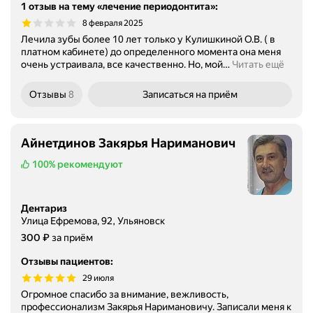
1 отзыв на тему «лечение периодонтита»
:
8 февраля 2025
Лечила зубы более 10 лет только у Кулишкиной О.В. ( в
платном кабинете) до определенного момента она меня
очень устраивала, все качественно. Но, мой
…
Читать ещё
Отзывы
8
Записаться
на приём
Айнетдинов Закярья Нариманович
100%
рекомендуют
Дентариз
Улица Ефремова, 92, Ульяновск
Цена
₽
300
за приём
Отзывы пациентов
:
29 июля
Огромное спасибо за внимание, вежливость,
профессионализм Закярья Наримановичу. Записали меня к