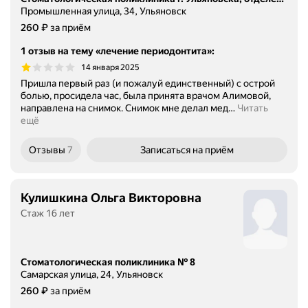
Промышленная улица, 34, Ульяновск
Цена
₽
260
за приём
1 отзыв на тему «лечение периодонтита»
:
14 января 2025
Пришла первый раз (и пожалуй единственный) с острой
болью, просидела час, была принята врачом Алимовой,
направлена на снимок. Снимок мне делал мед
…
Читать
ещё
Отзывы
7
Записаться
на приём
Кулишкина Ольга Викторовна
Стаж 16 лет
Стоматологическая поликлиника № 8
Самарская улица, 24, Ульяновск
Цена
₽
260
за приём