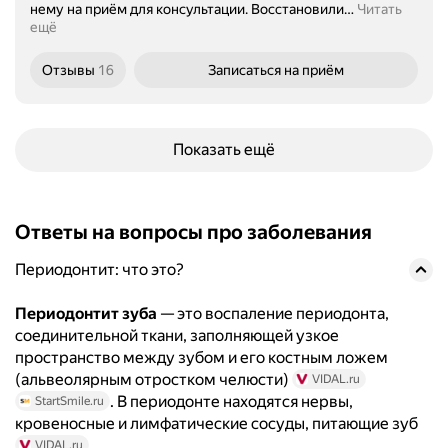
нему на приём для консультации. Восстановили
…
Читать
ещё
Отзывы
16
Записаться
на приём
Показать ещё
Ответы на вопросы про заболевания
Периодонтит: что это?
Периодонтит зуба
— это воспаление периодонта,
соединительной ткани, заполняющей узкое
пространство между зубом и его костным ложем
(альвеолярным отростком челюсти)
VIDAL.ru
. В периодонте находятся нервы,
StartSmile.ru
кровеносные и лимфатические сосуды, питающие зуб
.
VIDAL.ru