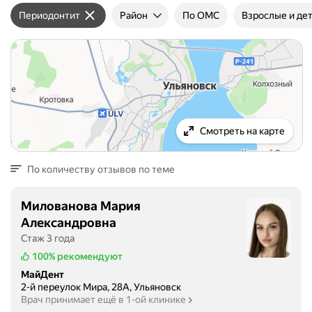
Периодонтит
Район
По ОМС
Взрослые и де
Смотреть на карте
По количеству отзывов по теме
Милованова Мария
Александровна
Стаж 3 года
100%
рекомендуют
МайДент
2-й переулок Мира, 28А, Ульяновск
Врач принимает ещё в 1-ой клинике