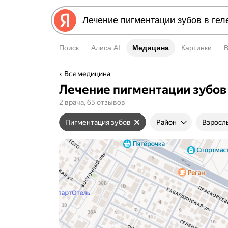
Поиск
Алиса AI
Медицина
Медицина
Картинки
Вся медицина
Лечение пигментации зубов
2 врача, 65 отзывов
Пигментация зубов
Район
Взросл