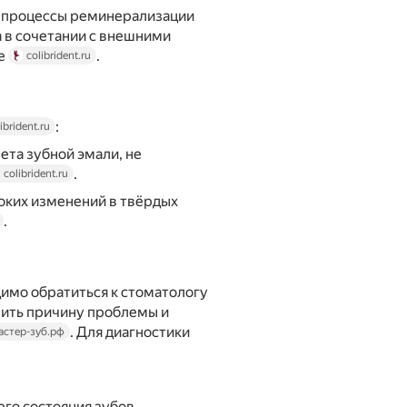
м процессы реминерализации
а в сочетании с внешними
ие
.
colibrident.ru
:
ibrident.ru
та зубной эмали, не
.
colibrident.ru
оких изменений в твёрдых
.
имо обратиться к стоматологу
лить причину проблемы и
. Для диагностики
астер-зуб.рф
его состояния зубов