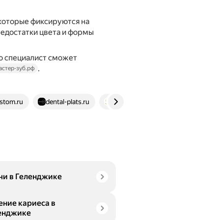
 которые фиксируются на
недостатки цвета и формы
о специалист сможет
.
астер-зуб.рф
-stom.ru
dental-plats.ru
dentalroott.ru
celt.ru
чи в Геленджике
ение кариеса в
енджике