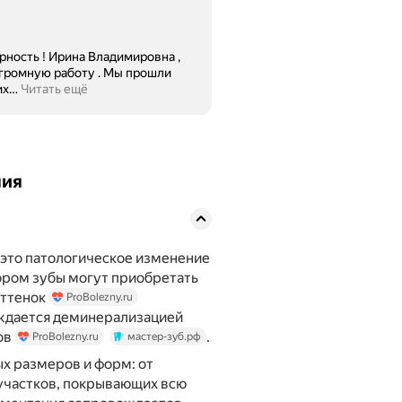
ность ! Ирина Владимировна ,
огромную работу . Мы прошли
их
…
Читать ещё
ния
это патологическое изменение
тором зубы могут приобретать
оттенок
ProBolezny.ru
ождается деминерализацией
ов
.
ProBolezny.ru
мастер-зуб.рф
ых размеров и форм: от
участков, покрывающих всю