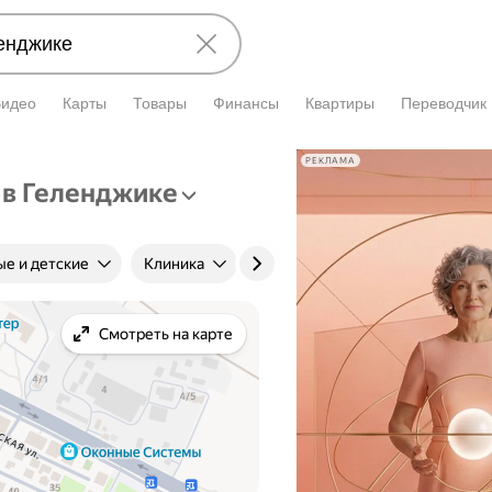
Видео
Карты
Товары
Финансы
Квартиры
Переводчик
РЕКЛАМА
в Геленджике
ые и детские
Клиника
Цена приёма
Стаж
Смотреть на карте