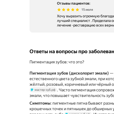
Отзывы пациентов
:
15 июля
Хочу выразить огромную благодар
лучший специалист . Проделала 
лечение -реставрацию всех верн
Ответы на вопросы про заболева
Пигментация зубов: что это?
Пигментация зубов (дисколорит эмали)
— 
естественного цвета зубной эмали, при ко
жёлтый, розовый, коричневый или чёрный 
. Часто пигментация сопров
мастер-зуб.рф
эмали, что повышает чувствительность зуб
Симптомы
: пигментные пятна бывают разн
крошечных точек и пятнышек до обширных 