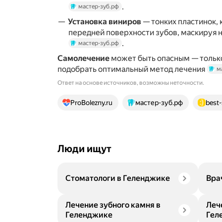
.
мастер-зуб.рф
Установка виниров
— тонких пластинок,
передней поверхности зубов, маскируя 
.
мастер-зуб.рф
Самолечение
может быть опасным — тольк
подобрать оптимальный метод лечения
м
Ответ на основе источников, возможны неточности.
18 источников
ProBolezny.ru
мастер-зуб.рф
best
Люди ищут
Стоматологи в Геленджике
Вра
Лечение зубного камня в
Леч
Геленджике
Гел