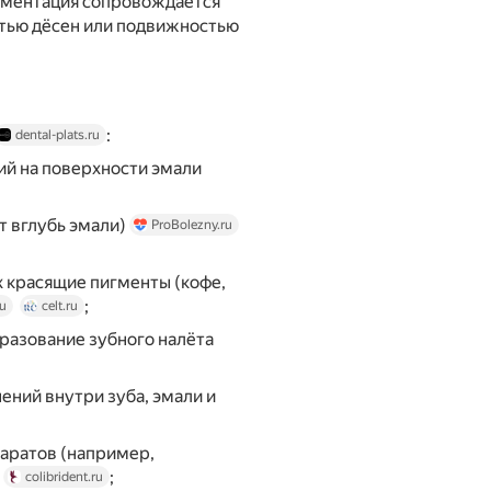
игментация сопровождается
стью дёсен или подвижностью
:
dental-plats.ru
ий на поверхности эмали
т вглубь эмали)
ProBolezny.ru
 красящие пигменты (кофе,
;
ru
celt.ru
бразование зубного налёта
ений внутри зуба, эмали и
аратов (например,
)
;
colibrident.ru