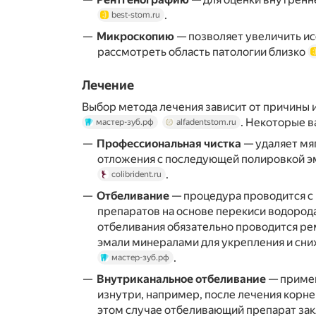
.
best-stom.ru
Микроскопию
— позволяет увеличить и
рассмотреть область патологии близко
Лечение
Выбор метода лечения зависит от причины 
. Некоторые в
мастер-зуб.рф
alfadentstom.ru
Профессиональная чистка
— удаляет мя
отложения с последующей полировкой э
.
colibrident.ru
Отбеливание
— процедура проводится с
препаратов на основе перекиси водород
отбеливания обязательно проводится р
эмали минералами для укрепления и сн
.
мастер-зуб.рф
Внутриканальное отбеливание
— примен
изнутри, например, после лечения корн
этом случае отбеливающий препарат зак