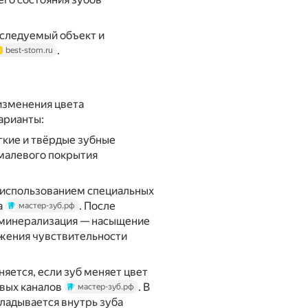
сследуемый объект и
.
best-stom.ru
изменения цвета
арианты:
гкие и твёрдые зубные
малевого покрытия
 использованием специальных
а
. После
мастер-зуб.рф
еминерализация — насыщение
ижения чувствительности
яется, если зуб меняет цвет
евых каналов
. В
мастер-зуб.рф
ладывается внутрь зуба