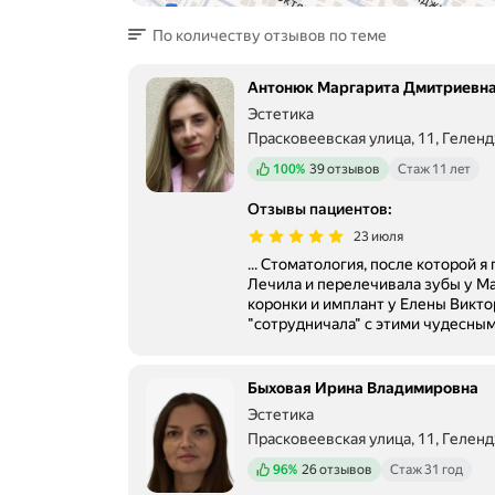
По количеству отзывов по теме
Антонюк Маргарита Дмитриевн
Эстетика
Прасковеевская улица, 11, Гелен
Положительных отзывов
100%
39 отзывов
Стаж 11 лет
Отзывы пациентов
:
23 июля
... Стоматология, после которой 
Лечила и перелечивала зубы у М
коронки и имплант у Елены Викто
"сотрудничала" с этими чудесными
Быховая Ирина Владимировна
Эстетика
Прасковеевская улица, 11, Гелен
Положительных отзывов
96%
26 отзывов
Стаж 31 год