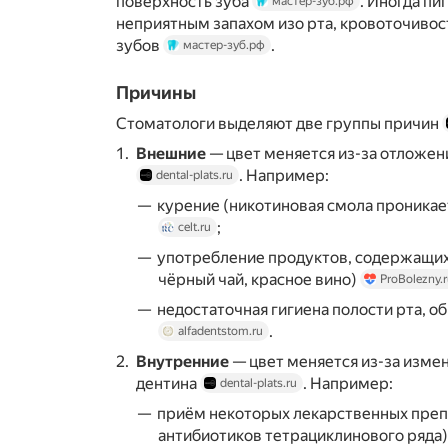
поверхность зуба
. Иногда п
мастер-зуб.рф
неприятным запахом изо рта, кровоточиво
зубов
.
мастер-зуб.рф
Причины
Стоматологи выделяют две группы причин
Внешние
— цвет меняется из-за отложен
. Например:
dental-plats.ru
курение (никотиновая смола проникае
;
celt.ru
употребление продуктов, содержащих
чёрный чай, красное вино)
ProBolezny.
недостаточная гигиена полости рта, о
.
alfadentstom.ru
Внутренние
— цвет меняется из-за измен
дентина
. Например:
dental-plats.ru
приём некоторых лекарственных преп
антибиотиков тетрациклинового ряда