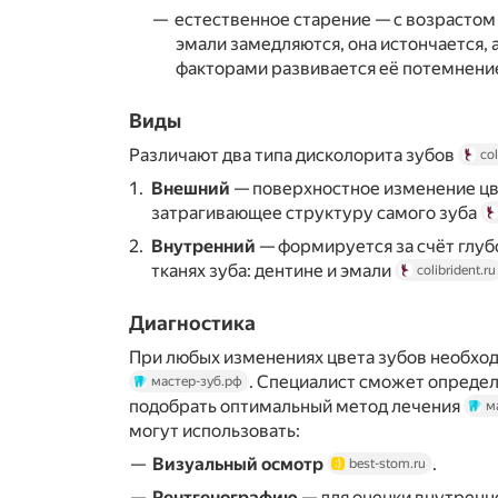
естественное старение — с возрасто
эмали замедляются, она истончается, 
факторами развивается её потемнен
Виды
Различают два типа дисколорита зубов
col
Внешний
— поверхностное изменение цве
затрагивающее структуру самого зуба
Внутренний
— формируется за счёт глуб
тканях зуба: дентине и эмали
colibrident.ru
Диагностика
При любых изменениях цвета зубов необход
. Специалист сможет опреде
мастер-зуб.рф
подобрать оптимальный метод лечения
м
могут использовать:
Визуальный осмотр
.
best-stom.ru
Рентгенографию
— для оценки внутренн