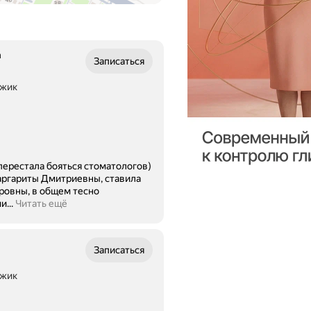
а
Записаться
джик
я перестала бояться стоматологов)
аргариты Дмитриевны, ставила
ровны, в общем тесно
...
Читать ещё
Записаться
джик