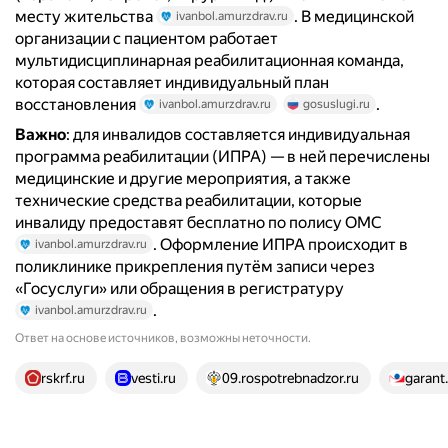
месту жительства
. В медицинской
ivanbol.amurzdrav.ru
организации с пациентом работает
мультидисциплинарная реабилитационная команда,
которая составляет индивидуальный план
восстановления
.
ivanbol.amurzdrav.ru
gosuslugi.ru
Важно
: для инвалидов составляется индивидуальная
программа реабилитации (ИПРА) — в ней перечислены
медицинские и другие мероприятия, а также
технические средства реабилитации, которые
инвалиду предоставят бесплатно по полису ОМС
. Оформление ИПРА происходит в
ivanbol.amurzdrav.ru
поликлинике прикрепления путём записи через
«Госуслуги» или обращения в регистратуру
.
ivanbol.amurzdrav.ru
Ответ на основе источников, возможны неточности.
22 источника
rskrf.ru
vesti.ru
09.rospotrebnadzor.ru
garant