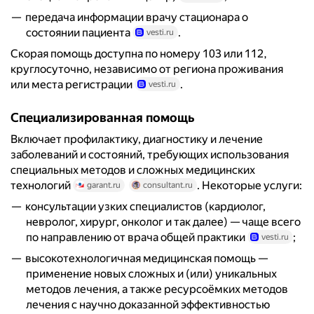
передача информации врачу стационара о
состоянии пациента
.
vesti.ru
Скорая помощь доступна по номеру 103 или 112,
круглосуточно, независимо от региона проживания
или места регистрации
.
vesti.ru
Специализированная помощь
Включает профилактику, диагностику и лечение
заболеваний и состояний, требующих использования
специальных методов и сложных медицинских
технологий
. Некоторые услуги:
garant.ru
consultant.ru
консультации узких специалистов (кардиолог,
невролог, хирург, онколог и так далее) — чаще всего
по направлению от врача общей практики
;
vesti.ru
высокотехнологичная медицинская помощь —
применение новых сложных и (или) уникальных
методов лечения, а также ресурсоёмких методов
лечения с научно доказанной эффективностью