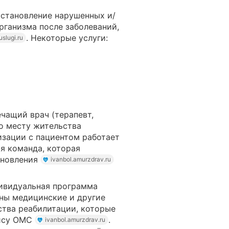
сстановление нарушенных и/
ганизма после заболеваний,
. Некоторые услуги:
uslugi.ru
чащий врач (терапевт,
 по месту жительства
изации с пациентом работает
я команда, которая
ановления
ivanbol.amurzdrav.ru
дивидуальная программа
ны медицинские и другие
ства реабилитации, которые
лису ОМС
.
ivanbol.amurzdrav.ru