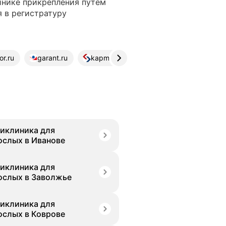
нике прикрепления путём
я в регистратуру
r.ru
garant.ru
kapmed.ru
garant.ru
static
иклиника для
ослых в Иванове
иклиника для
ослых в Заволжье
иклиника для
ослых в Коврове