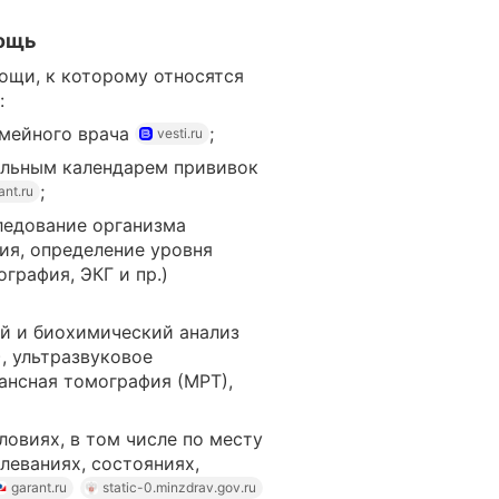
мощь
ощи, к которому относятся
:
емейного врача
;
vesti.ru
альным календарем прививок
;
ant.ru
ледование организма
ния, определение уровня
графия, ЭКГ и пр.)
й и биохимический анализ
, ультразвуковое
ансная томография (МРТ),
овиях, в том числе по месту
леваниях, состояниях,
garant.ru
static-0.minzdrav.gov.ru