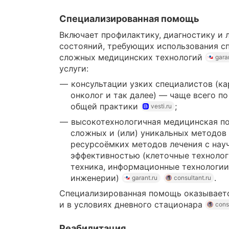
Специализированная помощь
Включает профилактику, диагностику и 
состояний, требующих использования с
сложных медицинских технологий
gara
услуги:
консультации узких специалистов (кар
онколог и так далее) — чаще всего п
общей практики
;
vesti.ru
высокотехнологичная медицинская п
сложных и (или) уникальных методов 
ресурсоёмких методов лечения с нау
эффективностью (клеточные технолог
техника, информационные технологии
инженерии)
.
garant.ru
consultant.ru
Специализированная помощь оказываетс
и в условиях дневного стационара
cons
Реабилитация