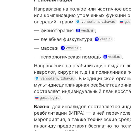
Направлена на полное или частичное во
или компенсацию утраченных функций ор
операций, травм
ivanbol.amurzdrav.ru
gos
физиотерапия
;
vesti.ru
лечебная физкультура
;
vesti.ru
массаж
;
vesti.ru
психологическая помощь
.
vesti.ru
Направление на реабилитацию выдаёт ле
невролог, хирург и т. д.) в поликлинике
. В медицинской орган
ivanbol.amurzdrav.ru
мультидисциплинарная реабилитационна
составляет индивидуальный план восст
.
gosuslugi.ru
Важно
: для инвалидов составляется ин
реабилитации (ИПРА) — в ней перечисле
мероприятия, а также технические сред
инвалиду предоставят бесплатно по по