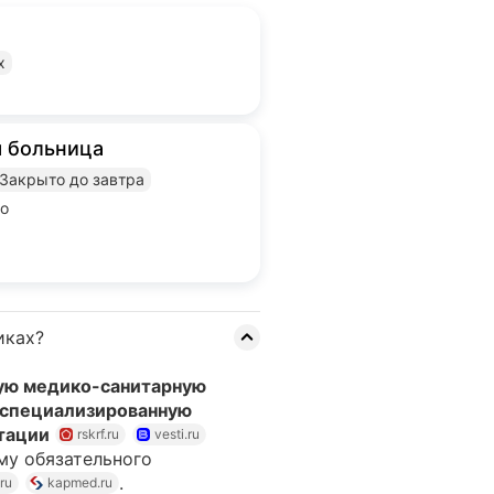
х
я больница
Закрыто до завтра
во
иках?
ую медико-санитарную
специализированную
тации
rskrf.ru
vesti.ru
мму обязательного
.
.ru
kapmed.ru