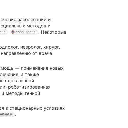
лечение заболеваний и
пециальных методов и
. Некоторые
nt.ru
consultant.ru
диолог, невролог, хирург,
о направлению от врача
омощь — применение новых
лечения, а также
чно доказанной
ии, роботизированная
 и методы генной
я в стационарных условиях
.
ultant.ru