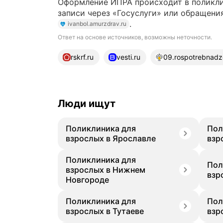
Оформление ИПРА происходит в поликли
записи через «Госуслуги» или обращени
.
ivanbol.amurzdrav.ru
Ответ на основе источников, возможны неточности.
22 источника
rskrf.ru
vesti.ru
09.rospotrebnadzo
Люди ищут
Поликлиника для
Пол
взрослых в Ярославле
взр
Поликлиника для
Пол
взрослых в Нижнем
взр
Новгороде
Поликлиника для
Пол
взрослых в Тутаеве
взр