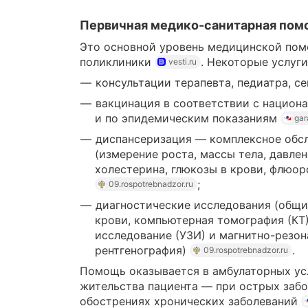
Первичная медико-санитарная по
Это основной уровень медицинской пом
поликлиники
. Некоторые услуги
vesti.ru
консультации терапевта, педиатра, с
вакцинация в соответствии с национ
и по эпидемическим показаниям
gar
диспансеризация — комплексное обс
(измерение роста, массы тела, давле
холестерина, глюкозы в крови, флюоро
;
09.rospotrebnadzor.ru
диагностические исследования (общи
крови, компьютерная томография (КТ)
исследование (УЗИ) и магнитно-резон
рентгенография)
.
09.rospotrebnadzor.ru
Помощь оказывается в амбулаторных усл
жительства пациента — при острых забо
обострениях хронических заболеваний