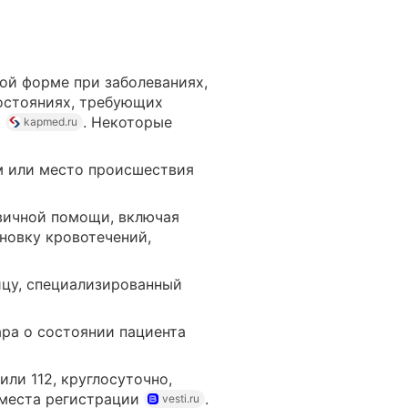
ой форме при заболеваниях,
состояниях, требующих
. Некоторые
kapmed.ru
м или место происшествия
рвичной помощи, включая
новку кровотечений,
ицу, специализированный
ра о состоянии пациента
ли 112, круглосуточно,
 места регистрации
.
vesti.ru