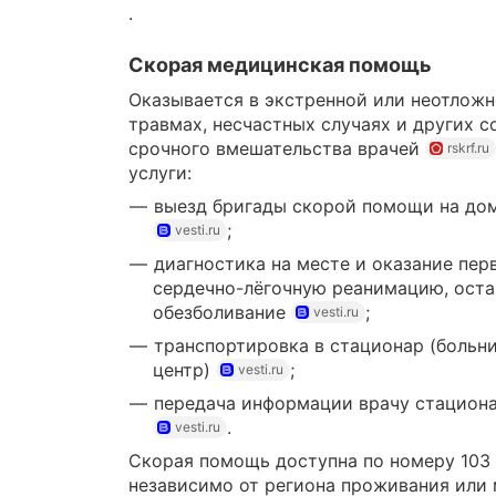
.
Скорая медицинская помощь
Оказывается в экстренной или неотложн
травмах, несчастных случаях и других 
срочного вмешательства врачей
rskrf.ru
услуги:
выезд бригады скорой помощи на до
;
vesti.ru
диагностика на месте и оказание пе
сердечно-лёгочную реанимацию, оста
обезболивание
;
vesti.ru
транспортировка в стационар (больн
центр)
;
vesti.ru
передача информации врачу стациона
.
vesti.ru
Скорая помощь доступна по номеру 103 и
независимо от региона проживания или