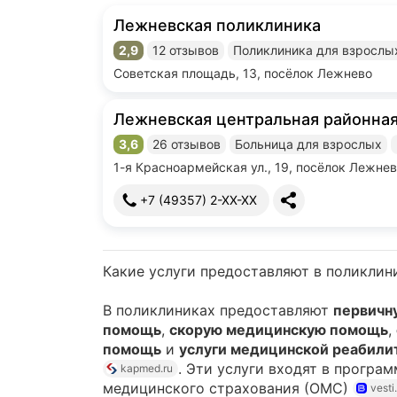
Лежневская поликлиника
2,9
12 отзывов
Поликлиника для взрослы
Рейтинг 2,9 из 5
Советская площадь, 13, посёлок Лежнево
Лежневская центральная районна
3,6
26 отзывов
Больница для взрослых
Рейтинг 3,6 из 5
1-я Красноармейская ул., 19, посёлок Лежне
+7 (49357) 2-XX-XX
Какие услуги предоставляют в поликлин
В поликлиниках предоставляют
первичн
помощь
,
скорую медицинскую помощь
,
помощь
и
услуги медицинской реабили
. Эти услуги входят в програ
kapmed.ru
медицинского страхования (ОМС)
vesti