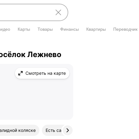
Видео
Карты
Товары
Финансы
Квартиры
Переводчик
посёлок Лежнево
Смотреть на карте
алидной коляске
Есть сайт
Приём детскими врачами С