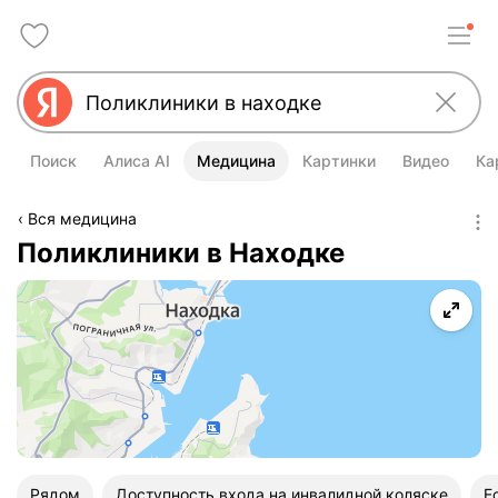
Поиск
Алиса AI
Медицина
Картинки
Видео
Ка
Вся медицина
Поликлиники в Находке
Рядом
Доступность входа на инвалидной коляске
Е