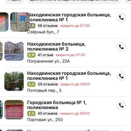
Находкинская городская больница,
Находкинская городская больница, поликлиника № 1
поликлиника № 1
2,6
58 отзывов
закрыто до 07:30
Рейтинг 2,6 из 5
Адрес: Озёрный бул., 7 .
Озёрный бул., 7
Находкинская больница,
Находкинская больница, поликлиника № 2
поликлиника № 2
3,6
41 отзыв
закрыто до 07:30
Рейтинг 3,6 из 5
Адрес: Пограничная ул., 22А .
Пограничная ул., 22А
Находкинская городская больница,
Находкинская городская больница, поликлиника № 1
поликлиника № 1
3,2
39 отзывов
закрыто до 08:00
Рейтинг 3,2 из 5
Адрес: Почтовый пер., 3 .
Почтовый пер., 3
Городская больница № 1,
Городская больница № 1, поликлиника
поликлиника
3,2
45 отзывов
закрыто до 08:00
Рейтинг 3,2 из 5
Адрес: Портовая ул., 250 .
Портовая ул., 250