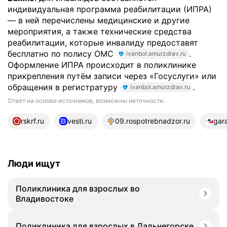
индивидуальная программа реабилитации (ИПРА)
— в ней перечислены медицинские и другие
мероприятия, а также технические средства
реабилитации, которые инвалиду предоставят
бесплатно по полису ОМС
.
ivanbol.amurzdrav.ru
Оформление ИПРА происходит в поликлинике
прикрепления путём записи через «Госуслуги» или
обращения в регистратуру
.
ivanbol.amurzdrav.ru
Ответ на основе источников, возможны неточности.
22 источника
rskrf.ru
vesti.ru
09.rospotrebnadzor.ru
gara
Люди ищут
Поликлиника для взрослых во
Владивостоке
Поликлиника для взрослых в Дальнегорске