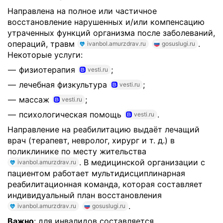
Направлена на полное или частичное
восстановление нарушенных и/или компенсацию
утраченных функций организма после заболеваний,
операций, травм
.
ivanbol.amurzdrav.ru
gosuslugi.ru
Некоторые услуги:
физиотерапия
;
vesti.ru
лечебная физкультура
;
vesti.ru
массаж
;
vesti.ru
психологическая помощь
.
vesti.ru
Направление на реабилитацию выдаёт лечащий
врач (терапевт, невролог, хирург и т. д.) в
поликлинике по месту жительства
. В медицинской организации с
ivanbol.amurzdrav.ru
пациентом работает мультидисциплинарная
реабилитационная команда, которая составляет
индивидуальный план восстановления
.
ivanbol.amurzdrav.ru
gosuslugi.ru
Важно
: для инвалидов составляется