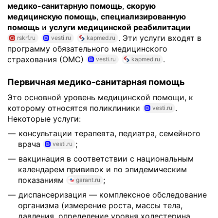
медико-санитарную помощь
,
скорую
медицинскую помощь
,
специализированную
помощь
и
услуги медицинской реабилитации
. Эти услуги входят в
rskrf.ru
vesti.ru
kapmed.ru
программу обязательного медицинского
страхования (ОМС)
.
vesti.ru
kapmed.ru
Первичная медико-санитарная помощь
Это основной уровень медицинской помощи, к
которому относятся поликлиники
.
vesti.ru
Некоторые услуги:
консультации терапевта, педиатра, семейного
врача
;
vesti.ru
вакцинация в соответствии с национальным
календарем прививок и по эпидемическим
показаниям
;
garant.ru
диспансеризация — комплексное обследование
организма (измерение роста, массы тела,
давления, определение уровня холестерина,