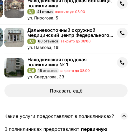
Находкинская городская больница,
Находкинская городская больница, поликлиника
поликлиника
3,1
41 отзыв
закрыто до 08:00
Рейтинг 3,1 из 5
Адрес: ул. Пирогова, 5 .
ул. Пирогова, 5
Дальневосточный окружной
Дальневосточный окружной медицинский центр Федерального
медицинский центр Федерального
медико-биологического агентства,
3,3
60 отзывов
закрыто до 08:00
Рейтинг 3,3 из 5
поликлиника № 1
Адрес: ул. Павлова, 16Г .
ул. Павлова, 16Г
Находкинская городская
Находкинская городская поликлиника № 1
поликлиника № 1
3,6
15 отзывов
закрыто до 08:00
Рейтинг 3,6 из 5
Адрес: ул. Свердлова, 33 .
ул. Свердлова, 33
Показать ещё
Какие услуги предоставляют в поликлиниках?
В поликлиниках предоставляют
первичную