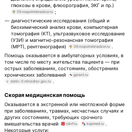
глюкозы в крови, флюорография, ЭКГ и пр.)
;
09.rospotrebnadzor.ru
диагностические исследования (общий и
биохимический анализ крови, компьютерная
томография (КТ), ультразвуковое исследование
(УЗИ) и магнитно-резонансная томография
(МРТ), рентгенография)
.
09.rospotrebnadzor.ru
Помощь оказывается в амбулаторных условиях, в
том числе по месту жительства пациента — при
острых заболеваниях, состояниях, обострениях
хронических заболеваний
garant.ru
.
static-0.minzdrav.gov.ru
Скорая медицинская помощь
Оказывается в экстренной или неотложной форме
при заболеваниях, травмах, несчастных случаях и
других состояниях, требующих срочного
вмешательства врачей
.
rskrf.ru
kapmed.ru
Некоторые услуги: