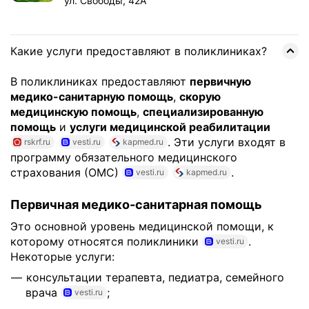
ул. Свободы, 42А
Какие услуги предоставляют в поликлиниках?
В поликлиниках предоставляют
первичную
медико-санитарную помощь
,
скорую
медицинскую помощь
,
специализированную
помощь
и
услуги медицинской реабилитации
. Эти услуги входят в
rskrf.ru
vesti.ru
kapmed.ru
программу обязательного медицинского
страхования (ОМС)
.
vesti.ru
kapmed.ru
Первичная медико-санитарная помощь
Это основной уровень медицинской помощи, к
которому относятся поликлиники
.
vesti.ru
Некоторые услуги:
консультации терапевта, педиатра, семейного
врача
;
vesti.ru