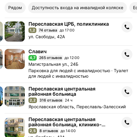
Рядом
Доступность входа на инвалидной коляске
Е
Переславская ЦРБ, поликлиника
Переславская ЦРБ, поликлиника
1,2
74 отзыва
до 17:00
Рейтинг 1,2 из 5
Адрес: ул. Свободы, 42А .
ул. Свободы, 42А
Славич
Славич
4,7
265 отзывов
до 12:00
Рейтинг 4,7 из 5
Адрес: Магистральная ул., 24Б .
Магистральная ул., 24Б
Парковка для людей с инвалидностью
Туалет
для людей с инвалидностью
Переславская центральная
Переславская центральная районная больница
районная больница
2,2
316 отзывов
24 ч
Рейтинг 2,2 из 5
Адрес: Ярославская область, Переславль-Залесски
Ярославская область, Переславль-Залесский
Переславская центральная
Переславская центральная районная больница, клинико-диаг
районная больница, клинико-
диагностическая лаборатория
2,5
8 отзывов
до 14:00
Рейтинг 2,5 из 5
Адрес: ул. Свободы, 42А .