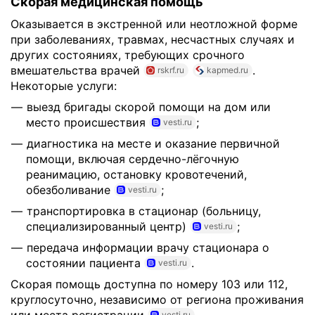
Скорая медицинская помощь
Оказывается в экстренной или неотложной форме
при заболеваниях, травмах, несчастных случаях и
других состояниях, требующих срочного
вмешательства врачей
.
rskrf.ru
kapmed.ru
Некоторые услуги:
выезд бригады скорой помощи на дом или
место происшествия
;
vesti.ru
диагностика на месте и оказание первичной
помощи, включая сердечно-лёгочную
реанимацию, остановку кровотечений,
обезболивание
;
vesti.ru
транспортировка в стационар (больницу,
специализированный центр)
;
vesti.ru
передача информации врачу стационара о
состоянии пациента
.
vesti.ru
Скорая помощь доступна по номеру 103 или 112,
круглосуточно, независимо от региона проживания
vesti.ru