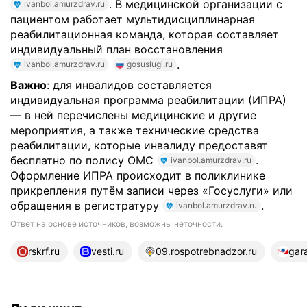
. В медицинской организации с
ivanbol.amurzdrav.ru
пациентом работает мультидисциплинарная
реабилитационная команда, которая составляет
индивидуальный план восстановления
.
ivanbol.amurzdrav.ru
gosuslugi.ru
Важно
: для инвалидов составляется
индивидуальная программа реабилитации (ИПРА)
— в ней перечислены медицинские и другие
мероприятия, а также технические средства
реабилитации, которые инвалиду предоставят
бесплатно по полису ОМС
.
ivanbol.amurzdrav.ru
Оформление ИПРА происходит в поликлинике
прикрепления путём записи через «Госуслуги» или
обращения в регистратуру
.
ivanbol.amurzdrav.ru
Ответ на основе источников, возможны неточности.
22 источника
rskrf.ru
vesti.ru
09.rospotrebnadzor.ru
gara