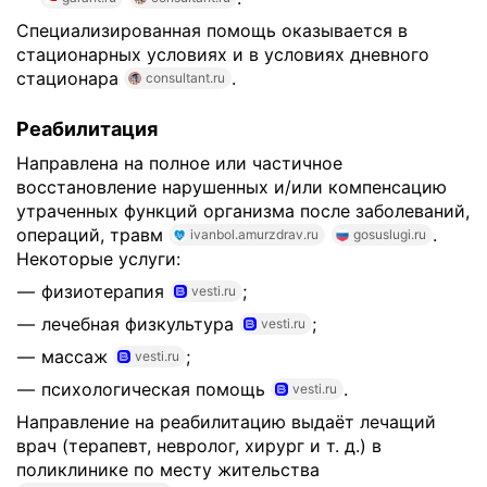
Специализированная помощь оказывается в
стационарных условиях и в условиях дневного
стационара
.
consultant.ru
Реабилитация
Направлена на полное или частичное
восстановление нарушенных и/или компенсацию
утраченных функций организма после заболеваний,
операций, травм
.
ivanbol.amurzdrav.ru
gosuslugi.ru
Некоторые услуги:
физиотерапия
;
vesti.ru
лечебная физкультура
;
vesti.ru
массаж
;
vesti.ru
психологическая помощь
.
vesti.ru
Направление на реабилитацию выдаёт лечащий
врач (терапевт, невролог, хирург и т. д.) в
поликлинике по месту жительства