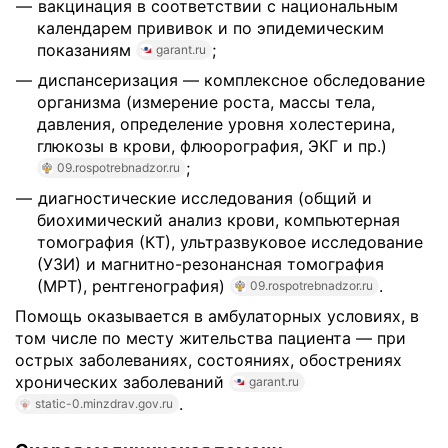
вакцинация в соответствии с национальным
календарем прививок и по эпидемическим
показаниям
;
garant.ru
диспансеризация — комплексное обследование
организма (измерение роста, массы тела,
давления, определение уровня холестерина,
глюкозы в крови, флюорография, ЭКГ и пр.)
;
09.rospotrebnadzor.ru
диагностические исследования (общий и
биохимический анализ крови, компьютерная
томография (КТ), ультразвуковое исследование
(УЗИ) и магнитно-резонансная томография
(МРТ), рентгенография)
.
09.rospotrebnadzor.ru
Помощь оказывается в амбулаторных условиях, в
том числе по месту жительства пациента — при
острых заболеваниях, состояниях, обострениях
хронических заболеваний
garant.ru
.
static-0.minzdrav.gov.ru