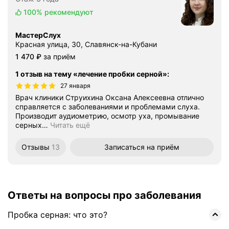
100%
рекомендуют
МастерСлух
Красная улица, 30, Славянск-на-Кубани
Цена
1470
1 470
₽
за приём
1 отзыв на тему «лечение пробки серной»
:
27 января
Врач клиники Струихина Оксана Алексеевна отлично
справляется с заболеваниями и проблемами слуха.
Производит аудиометрию, осмотр уха, промывание
серных
…
Читать ещё
Отзывы
13
Записаться
на приём
Ответы на вопросы про заболевания
Пробка серная: что это?