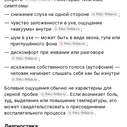
симптомы:
снижение слуха на одной стороне
;
fnkc-fmba.ru
чувство заложенности в ухе, ощущение
«вакуума» внутри
;
fnkc-fmba.ru
шум в ухе — может быть в виде звона, гула или
приглушённого фона
;
fnkc-fmba.ru
дискомфорт при жевании или разговоре
;
fnkc-fmba.ru
искажение собственного голоса (аутофония) —
человек начинает слышать себя как бы изнутри
.
fnkc-fmba.ru
Болевые ощущения обычно не характерны для
серной пробки
. Если возникает боль,
fnkc-fmba.ru
зуд, выделения или повышение температуры, это
может свидетельствовать о присоединении
воспалительного процесса
.
fnkc-fmba.ru
Диагностика