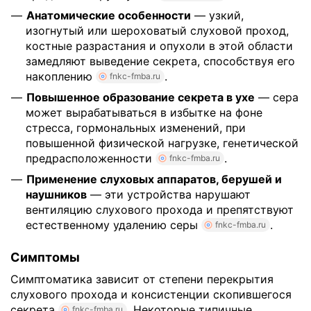
Анатомические особенности
— узкий,
изогнутый или шероховатый слуховой проход,
костные разрастания и опухоли в этой области
замедляют выведение секрета, способствуя его
накоплению
.
fnkc-fmba.ru
Повышенное образование секрета в ухе
— сера
может вырабатываться в избытке на фоне
стресса, гормональных изменений, при
повышенной физической нагрузке, генетической
предрасположенности
.
fnkc-fmba.ru
Применение слуховых аппаратов, берушей и
наушников
— эти устройства нарушают
вентиляцию слухового прохода и препятствуют
естественному удалению серы
.
fnkc-fmba.ru
Симптомы
Симптоматика зависит от степени перекрытия
слухового прохода и консистенции скопившегося
секрета
. Некоторые типичные
fnkc-fmba.ru