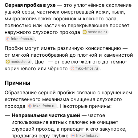
Серная пробка в ухе
— это уплотнённое скопление
ушной серы, частичек омертвевшей кожи, пыли,
микроскопических ворсинок и кожного сала,
полностью или частично перекрывающее просвет
наружного слухового прохода
medeste.ru
.
fnkc-fmba.ru
Пробки могут иметь различную консистенцию —
от мягкой пастообразной до плотной и каменистой
. Цвет — от светло-жёлтого до тёмно-
medeste.ru
коричневого или чёрного
.
fnkc-fmba.ru
Причины
Образование серной пробки связано с нарушением
естественного механизма очищения слухового
прохода
. Некоторые причины:
fnkc-fmba.ru
Неправильная чистка ушей
— частое
использование ватных палочек не очищает
слуховой проход, а приводит к его закупорке,
продвигая серу глубже
.
fnkc-fmba.ru