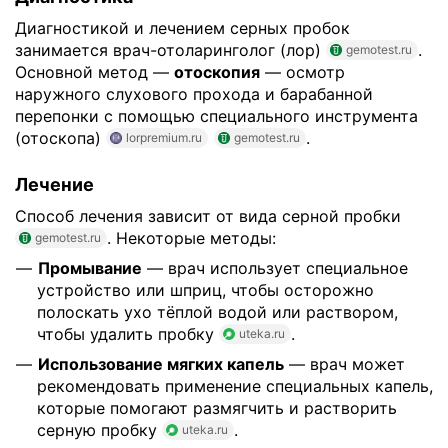
Диагностикой и лечением серных пробок
занимается врач-отоларинголог (лор)
.
gemotest.ru
Основной метод —
отоскопия
— осмотр
наружного слухового прохода и барабанной
перепонки с помощью специального инструмента
(отоскопа)
.
lorpremium.ru
gemotest.ru
Лечение
Способ лечения зависит от вида серной пробки
. Некоторые методы:
gemotest.ru
Промывание
— врач использует специальное
устройство или шприц, чтобы осторожно
полоскать ухо тёплой водой или раствором,
чтобы удалить пробку
.
uteka.ru
Использование мягких капель
— врач может
рекомендовать применение специальных капель,
которые помогают размягчить и растворить
серную пробку
.
uteka.ru