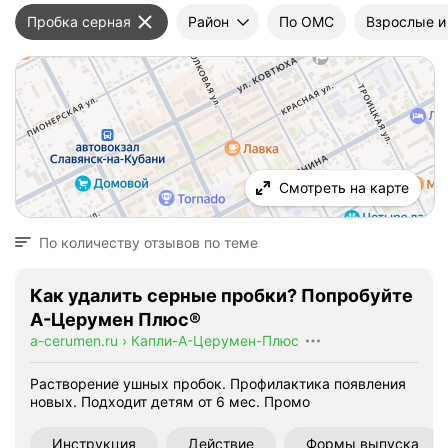
Пробка серная
Район
По ОМС
Взрослые и
Смотреть на карте
По количеству отзывов по теме
Как удалить серные пробки? Попробуйте
А-Церумен Плюс®
a-cerumen.ru
›
Капли-А-Церумен-Плюс
Растворение ушных пробок. Профилактика появления
новых. Подходит детям от 6 мес.
Промо
Инструкция
Действие
Формы выпуска