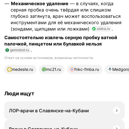
Механическое удаление
— в случаях, когда
серная пробка очень твёрдая или слишком
глубоко затянута, врач может воспользоваться
инструментами для её механического удаления
(зондами, щипцами или ложками)
.
uteka.ru
Самостоятельно извлечь серную пробку ватной
палочкой, пинцетом или булавкой нельзя
.
gemotest.ru
Ответ на основе источников, возможны неточности.
13 источников
medeste.ru
mc21.ru
fnkc-fmba.ru
Medgorod
Люди ищут
ЛОР-врачи в Славянске-на-Кубани