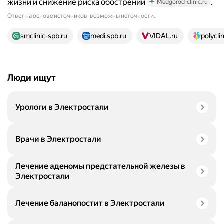
жизни и снижение риска обострений
.
Medgorod-clinic.ru
Ответ на основе источников, возможны неточности.
17 источников
smclinic-spb.ru
medi.spb.ru
VIDAL.ru
polyclin
Люди ищут
Урологи в Электростали
Врачи в Электростали
Лечение аденомы предстательной железы в
Электростали
Лечение баланопостит в Электростали