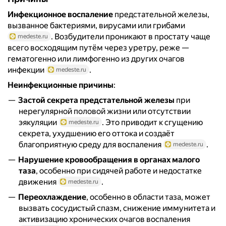
Инфекционное воспаление
предстательной железы,
вызванное бактериями, вирусами или грибами
. Возбудители проникают в простату чаще
medeste.ru
всего восходящим путём через уретру, реже —
гематогенно или лимфогенно из других очагов
инфекции
.
medeste.ru
Неинфекционные причины
:
Застой секрета предстательной железы
при
нерегулярной половой жизни или отсутствии
эякуляции
. Это приводит к сгущению
medeste.ru
секрета, ухудшению его оттока и создаёт
благоприятную среду для воспаления
.
medeste.ru
Нарушение кровообращения в органах малого
таза
, особенно при сидячей работе и недостатке
движения
.
medeste.ru
Переохлаждение
, особенно в области таза, может
вызвать сосудистый спазм, снижение иммунитета и
активизацию хронических очагов воспаления