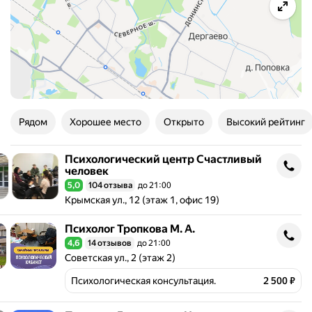
Рядом
Хорошее место
Открыто
Высокий рейтинг
Психологический центр Счастливый
Психологический центр Счастливый человек
человек
5,0
104 отзыва
до 21:00
Рейтинг 5,0 из 5
Адрес: Крымская ул., 12 (этаж 1, офис 19) .
Крымская ул., 12 (этаж 1, офис 19)
Психолог Тропкова М. А.
Психолог Тропкова М. А.
4,6
14 отзывов
до 21:00
Рейтинг 4,6 из 5
Адрес: Советская ул., 2 (этаж 2) .
Советская ул., 2 (этаж 2)
Психологическая консультация.
2 500 ₽