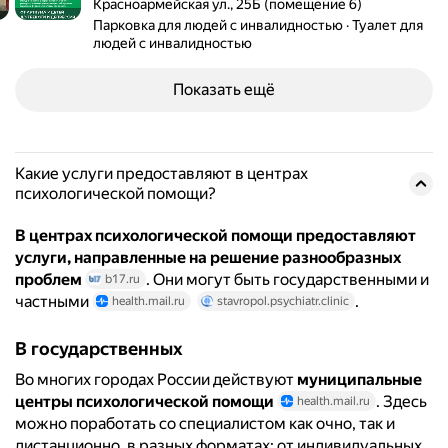
Адрес: Красноармейская ул., 25Б (помещение 6) .
Красноармейская ул., 25Б (помещение 6)
Парковка для людей с инвалидностью
Туалет для
людей с инвалидностью
Показать ещё
Какие услуги предоставляют в центрах
психологической помощи?
В центрах психологической помощи предоставляют
услуги, направленные на решение разнообразных
проблем
. Они могут быть государственными и
b17.ru
частными
.
health.mail.ru
stavropol.psychiatr.clinic
В государственных
Во многих городах России действуют
муниципальные
центры психологической помощи
. Здесь
health.mail.ru
можно поработать со специалистом как очно, так и
дистанционно, в разных форматах: от индивидуальных