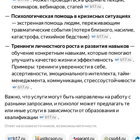
семинаров, вебинаров, статей
.
b17.ru
Психологическая помощь в кризисных ситуациях
— экстренная помощь людям, переживающим
травматические события (потеря близкого, насилие,
катастрофа, стихийное бедствие)
.
b17.ru
Тренинги личностного роста и развития навыков
—
обучение конкретным навыкам, которые помогают
улучшить качество жизни и эффективность
.
b17.ru
Примеры: тренинги уверенности в себе,
ассертивности, эмоционального интеллекта, тайм-
менеджмента, коммуникации, стрессоустойчивости
.
b17.ru
Важно, что услуги могут быть направлены на работу с
разными запросами, и психолог может предлагать те
или иные услуги в зависимости от образования и
квалификации
.
b17.ru
Ответ на основе источников, возможны неточности.
13 источников
b17.ru
ustkcson.ru
garant.ru
cso44.ru