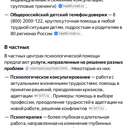
групповые тренинги)
.
health.mail.ru
Общероссийский детский телефон доверия
— 8
(800) 2000-122, круглосуточная помощь в любой
трудной ситуации детям, подросткам и родителям в
80 регионах России
.
health.mail.ru
В частных
В частных центрах психологической помощи
предлагают
услуги, направленные на решение разных
проблем
. Некоторые из них:
stavropol.psychiatr.clinic
Психологическое консультирование
— работа с
актуальными жизненными трудностями, помощь в
принятии решений, преодолении кризисов,
адаптации
. Примеры: помощь в выборе
b17.ru
профессии, преодоление трудностей в адаптации на
новой работе, решение конфликтов
.
b17.ru
Психотерапия
— более глубокая и длительная
работа, направленная на изменение глубинных