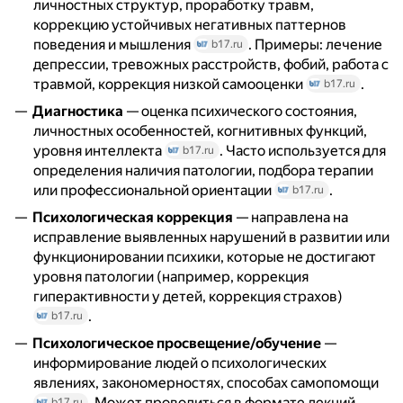
личностных структур, проработку травм,
коррекцию устойчивых негативных паттернов
поведения и мышления
. Примеры: лечение
b17.ru
депрессии, тревожных расстройств, фобий, работа с
травмой, коррекция низкой самооценки
.
b17.ru
Диагностика
— оценка психического состояния,
личностных особенностей, когнитивных функций,
уровня интеллекта
. Часто используется для
b17.ru
определения наличия патологии, подбора терапии
или профессиональной ориентации
.
b17.ru
Психологическая коррекция
— направлена на
исправление выявленных нарушений в развитии или
функционировании психики, которые не достигают
уровня патологии (например, коррекция
гиперактивности у детей, коррекция страхов)
.
b17.ru
Психологическое просвещение/обучение
—
информирование людей о психологических
явлениях, закономерностях, способах самопомощи
. Может проводиться в формате лекций,
b17.ru