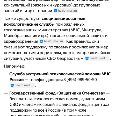
консультаций (разовых и курсовых) до групповых
занятий или арт-терапии
.
health.mail.ru
Также существуют
специализированные
психологические службы
при различных
госорганизациях: министерствах (МЧС, Минтруда,
Минобразования и др.), органах социальной защиты и
здравоохранения
. Как правило, они
health.mail.ru
оказывают поддержку по своему профилю: например,
помогают детям и родителям, жертвам чрезвычайных
ситуаций, участникам СВО, безработным
.
health.mail.ru
Например:
Служба экстренной психологической помощи МЧС
России
— телефон доверия 8 (495) 989-50-50
.
health.mail.ru
Государственный фонд «Защитники Отечества»
—
бесплатная психологическая помощь участникам
СВО и членам их семей в филиалах фонда и центрах
поддержки по всей России (в том числе
индивидуальные и семейные консультации,