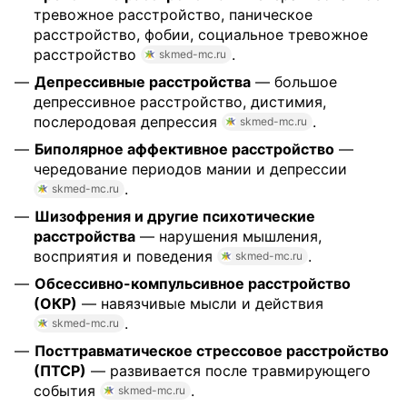
тревожное расстройство, паническое
расстройство, фобии, социальное тревожное
расстройство
.
skmed-mc.ru
Депрессивные расстройства
— большое
депрессивное расстройство, дистимия,
послеродовая депрессия
.
skmed-mc.ru
Биполярное аффективное расстройство
—
чередование периодов мании и депрессии
.
skmed-mc.ru
Шизофрения и другие психотические
расстройства
— нарушения мышления,
восприятия и поведения
.
skmed-mc.ru
Обсессивно-компульсивное расстройство
(ОКР)
— навязчивые мысли и действия
.
skmed-mc.ru
Посттравматическое стрессовое расстройство
(ПТСР)
— развивается после травмирующего
события
.
skmed-mc.ru