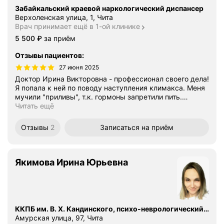
Забайкальский краевой наркологический диспансер
Верхоленская улица, 1, Чита
Врач принимает ещё в 1-ой клинике
Цена
5500
5 500
₽
за приём
Отзывы пациентов
:
27 июня 2025
Доктор Ирина Викторовна - профессионал своего дела!
Я попала к ней по поводу наступления климакса. Меня
мучили "приливы", т.к. гормоны запретили пить.
…
Читать ещё
Отзывы
2
Записаться
на приём
Якимова Ирина Юрьевна
ККПБ им. В. Х. Кандинского, психо-неврологический диспансер
Амурская улица, 97, Чита