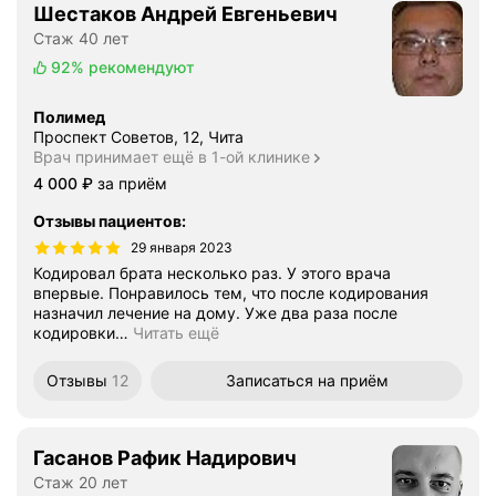
Шестаков Андрей Евгеньевич
Стаж 40 лет
92%
рекомендуют
Полимед
Проспект Советов, 12, Чита
Врач принимает ещё в 1-ой клинике
Цена
4000
4 000
₽
за приём
Отзывы пациентов
:
29 января 2023
Кодировал брата несколько раз. У этого врача
впервые. Понравилось тем, что после кодирования
назначил лечение на дому. Уже два раза после
кодировки
…
Читать ещё
Отзывы
12
Записаться
на приём
Гасанов Рафик Надирович
Стаж 20 лет