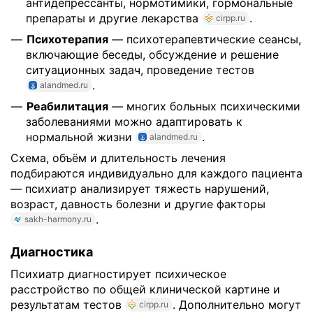
антидепрессанты, нормотимики, гормональные
препараты и другие лекарства
.
cirpp.ru
Психотерапия
— психотерапевтические сеансы,
включающие беседы, обсуждение и решение
ситуационных задач, проведение тестов
.
alandmed.ru
Реабилитация
— многих больных психическими
заболеваниями можно адаптировать к
нормальной жизни
.
alandmed.ru
Схема, объём и длительность лечения
подбираются индивидуально для каждого пациента
— психиатр анализирует тяжесть нарушений,
возраст, давность болезни и другие факторы
.
sakh-harmony.ru
Диагностика
Психиатр диагностирует психическое
расстройство по общей клинической картине и
результатам тестов
. Дополнительно могут
cirpp.ru