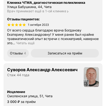
Клиника ЧГМА, диагностическая поликлиника
Улица Бабушкина, 44, Чита
Врач принимает ещё в 1-ой клинике
Отзывы пациентов
:
1 октября 2023
От всего сердца благодарю врача Богданову
Екатерину Александровну! У меня ранее был крайне
травматический опыт встречи с психиатрией, наверное
это
…
Читать ещё
Отзывы
4
Записаться
на приём
Суворов Александр Алексеевич
Стаж 44 года
Исцеление
Смоленская улица, 51, Чита
Цена
3000
3 000
₽
за приём