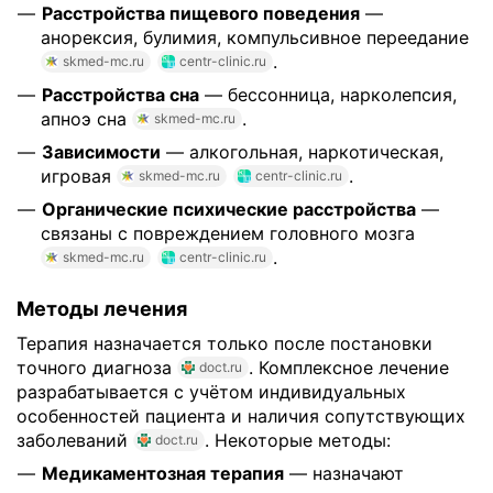
Расстройства пищевого поведения
—
анорексия, булимия, компульсивное переедание
.
skmed-mc.ru
centr-clinic.ru
Расстройства сна
— бессонница, нарколепсия,
апноэ сна
.
skmed-mc.ru
Зависимости
— алкогольная, наркотическая,
игровая
.
skmed-mc.ru
centr-clinic.ru
Органические психические расстройства
—
связаны с повреждением головного мозга
.
skmed-mc.ru
centr-clinic.ru
Методы лечения
Терапия назначается только после постановки
точного диагноза
. Комплексное лечение
doct.ru
разрабатывается с учётом индивидуальных
особенностей пациента и наличия сопутствующих
заболеваний
. Некоторые методы:
doct.ru
Медикаментозная терапия
— назначают