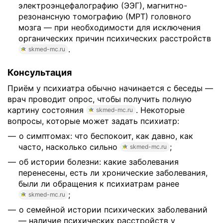
электроэнцефалографию (ЭЭГ), магнитно-
резонансную томографию (МРТ) головного
мозга — при необходимости для исключения
органических причин психических расстройств
.
skmed-mc.ru
Консультация
Приём у психиатра обычно начинается с беседы —
врач проводит опрос, чтобы получить полную
картину состояния
. Некоторые
skmed-mc.ru
вопросы, которые может задать психиатр:
о симптомах: что беспокоит, как давно, как
часто, насколько сильно
;
skmed-mc.ru
об истории болезни: какие заболевания
перенесены, есть ли хронические заболевания,
были ли обращения к психиатрам ранее
;
skmed-mc.ru
о семейной истории психических заболеваний
— наличие психических расстройств у