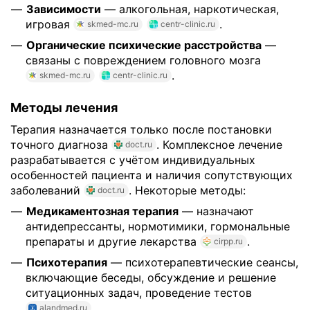
Зависимости
— алкогольная, наркотическая,
игровая
.
skmed-mc.ru
centr-clinic.ru
Органические психические расстройства
—
связаны с повреждением головного мозга
.
skmed-mc.ru
centr-clinic.ru
Методы лечения
Терапия назначается только после постановки
точного диагноза
. Комплексное лечение
doct.ru
разрабатывается с учётом индивидуальных
особенностей пациента и наличия сопутствующих
заболеваний
. Некоторые методы:
doct.ru
Медикаментозная терапия
— назначают
антидепрессанты, нормотимики, гормональные
препараты и другие лекарства
.
cirpp.ru
Психотерапия
— психотерапевтические сеансы,
включающие беседы, обсуждение и решение
ситуационных задач, проведение тестов
.
alandmed.ru