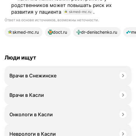
родственников может повышать риск их
развития у пациента
.
skmed-mc.ru
Ответ на основе источников, возможны неточности.
20 источников
skmed-mc.ru
doct.ru
dr-denischenko.ru
me
Люди ищут
Врачи в Снежинске
Врачи в Касли
Онкологи в Касли
Неврологи в Касли