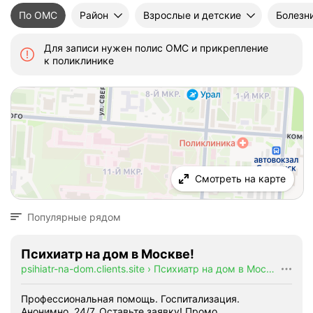
По ОМС
Район
Взрослые и детские
Болезн
Для записи нужен полис ОМС и прикрепление
к поликлинике
Смотреть на карте
Популярные рядом
Психиатр на дом в Москве!
psihiatr-na-dom.clients.site
›
Психиатр на дом в Москве!
Профессиональная помощь. Госпитализация.
Анонимно. 24/7. Оставьте заявку!
Промо