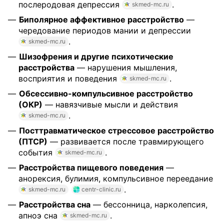
послеродовая депрессия
.
skmed-mc.ru
Биполярное аффективное расстройство
—
чередование периодов мании и депрессии
.
skmed-mc.ru
Шизофрения и другие психотические
расстройства
— нарушения мышления,
восприятия и поведения
.
skmed-mc.ru
Обсессивно-компульсивное расстройство
(ОКР)
— навязчивые мысли и действия
.
skmed-mc.ru
Посттравматическое стрессовое расстройство
(ПТСР)
— развивается после травмирующего
события
.
skmed-mc.ru
Расстройства пищевого поведения
—
анорексия, булимия, компульсивное переедание
.
skmed-mc.ru
centr-clinic.ru
Расстройства сна
— бессонница, нарколепсия,
апноэ сна
.
skmed-mc.ru