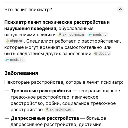
Что лечит психиатр?
Психиатр лечит психические расстройства и
нарушения поведения
, обусловленные
нарушениями психики
skmed-mc.ru
medsi.ru
. Специалист работает с расстройствами,
cirpp.ru
которые могут возникать самостоятельно или
быть следствием других заболеваний
doct.ru
.
medsi.ru
Заболевания
Некоторые расстройства, которые лечит психиатр:
Тревожные расстройства
— генерализованное
тревожное расстройство, паническое
расстройство, фобии, социальное тревожное
расстройство
.
skmed-mc.ru
Депрессивные расстройства
— большое
депрессивное расстройство, дистимия,