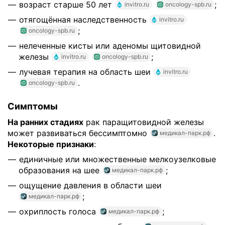
возраст старше 50 лет
;
invitro.ru
oncology-spb.ru
отягощённая наследственность
invitro.ru
;
oncology-spb.ru
нелеченные кисты или аденомы щитовидной
железы
;
invitro.ru
oncology-spb.ru
лучевая терапия на область шеи
invitro.ru
.
oncology-spb.ru
Симптомы
На ранних стадиях
рак паращитовидной железы
может развиваться бессимптомно
.
медикал-парк.рф
Некоторые признаки
:
единичные или множественные мелкоузелковые
образования на шее
;
медикал-парк.рф
ощущение давления в области шеи
;
медикал-парк.рф
охриплость голоса
;
медикал-парк.рф