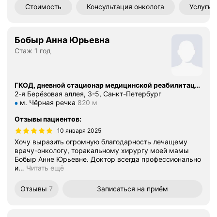
Стоимость
Консультация онколога
Услуги
Бобыр Анна Юрьевна
Стаж 1 год
ГКОД, дневной стационар медицинской реабилитации № 15
2-я Берёзовая аллея, 3-5, Санкт-Петербург
Метро м. Чёрная речка Расстояние 820 м
м. Чёрная речка
820 м
Отзывы пациентов
:
10 января 2025
Хочу выразить огромную благодарность лечащему
врачу-онкологу, торакальному хирургу моей мамы
Бобыр Анне Юрьевне. Доктор всегда профессионально
и
…
Читать ещё
Отзывы
7
Записаться
на приём