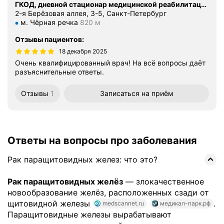
ГКОД, дневной стационар медицинской реабилитации № 15
2-я Берёзовая аллея, 3-5, Санкт-Петербург
Метро м. Чёрная речка Расстояние 820 м
м. Чёрная речка
820 м
Отзывы пациентов
:
18 декабря 2025
Очень квалифицированный врач! На всё вопросы даёт
разъяснительные ответы.
Отзывы
1
Записаться
на приём
Ответы на вопросы про заболевания
Рак паращитовидных желез: что это?
Рак паращитовидных желёз
— злокачественное
новообразование желёз, расположенных сзади от
щитовидной железы
.
medscannet.ru
медикал-парк.рф
Паращитовидные железы вырабатывают