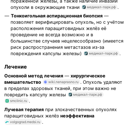
поражённой железы, а также наличие инвазии
опухоли в окружающие ткани
.
медикал-парк.рф
Тонкоигольная аспирационная биопсия
—
позволяет верифицировать опухоль, но с учётом
расположения паращитовидных желёз её
проведение не всегда возможно и в
большинстве случаев нецелесообразно (имеется
риск распространения метастазов из-за
повреждения капсулы железы)
.
медикал-парк.рф
Лечение
Основной метод лечения
—
хирургическое
вмешательство
. Опухоль удаляют
wiki.nenaprasno.ru
в пределах здоровых тканей, при этом важно не
повредить капсулу железы
медикал-парк.рф
.
smclinic.ru
Лучевая терапия
при злокачественных опухолях
паращитовидных желёз
неэффективна
.
volgograd.medsi.ru