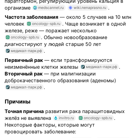
паратгормон, регулирующий уровень кальция в
организме
.
medscannet.ru
wiki.nenaprasno.ru
Частота заболевания
— около 5 случаев на 10 млн
человек
. Чаще возникает в одной
oncology-spb.ru
железе, реже — поражает несколько
. Обычно новообразование
oncology-spb.ru
диагностируют у людей старше 50 лет
.
медикал-парк.рф
Первичный рак
— если трансформируются
неизменённые клетки железы
.
медикал-парк.рф
Вторичный рак
— при малигнизации
доброкачественного образования (аденомы)
.
медикал-парк.рф
Причины
Точная причина
развития рака паращитовидных
желёз не выявлена
.
invitro.ru
oncology-spb.ru
Некоторые факторы, которые могут
провоцировать заболевание: