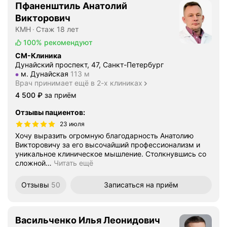
Пфаненштиль Анатолий
Викторович
КМН
Стаж 18 лет
100%
рекомендуют
СМ-Клиника
Дунайский проспект, 47, Санкт-Петербург
Метро м. Дунайская Расстояние 113 м
м. Дунайская
113 м
Врач принимает ещё в 2-х клиниках
Цена
4500
4 500
₽
за приём
Отзывы пациентов
:
23 июля
Хочу выразить огромную благодарность Анатолию
Викторовичу за его высочайший профессионализм и
уникальное клиническое мышление. Столкнувшись со
сложной
…
Читать ещё
Отзывы
50
Записаться
на приём
Васильченко Илья Леонидович