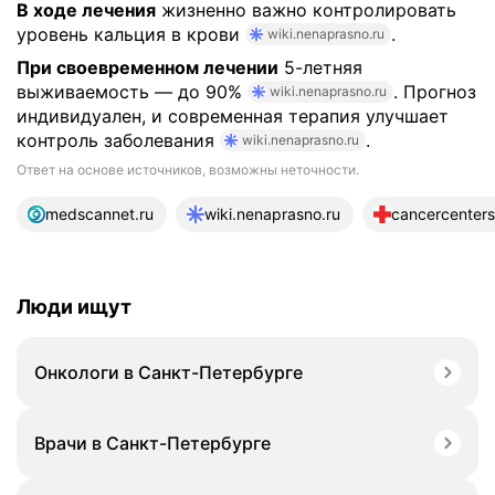
В ходе лечения
жизненно важно контролировать
уровень кальция в крови
.
wiki.nenaprasno.ru
При своевременном лечении
5-летняя
выживаемость — до 90%
. Прогноз
wiki.nenaprasno.ru
индивидуален, и современная терапия улучшает
контроль заболевания
.
wiki.nenaprasno.ru
Ответ на основе источников, возможны неточности.
13 источников
medscannet.ru
wiki.nenaprasno.ru
cancercenters
Люди ищут
Онкологи в Санкт-Петербурге
Врачи в Санкт-Петербурге