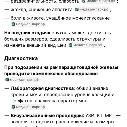
раздражительность, слабость
;
медикал-парк.рф
жажда, снижение аппетита
;
медикал-парк.рф
боли в животе, учащённое мочеиспускание
.
медикал-парк.рф
На поздних стадиях
опухоль может достигать
больших размеров, сдавливать структуры и
изменять внешний вид шеи
.
медикал-парк.рф
Диагностика
При подозрении на рак паращитовидной железы
проводится комплексное обследование
:
медикал-парк.рф
Лабораторная диагностика
: общий анализ
крови и мочи, определение уровня кальция и
фосфатов, анализ на паратгормон
.
медикал-парк.рф
Визуализационные процедуры
: УЗИ, КТ, МРТ —
позволяют оценить расположение и размеры