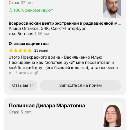
Стаж 27 лет
100%
рекомендуют
Всероссийский центр экстренной и радиационной медицины имени А. М. Никифорова МЧС России, клиника № 2
Улица Оптиков, 54К, Санкт-Петербург
Метро м. Беговая Расстояние 1,85 км
м. Беговая
1,85 км
Отзывы пациентов
:
25 июня
Этого Прекрасного врача - Васильченко Илью
Леонидовича как "золотые руки" мне посоветовал и
мой близкий друг (его бывший коллега), и также меня
к
…
Читать ещё
Отзывы
14
Записаться
на приём
Поличная Дилара Маратовна
Стаж 5 лет