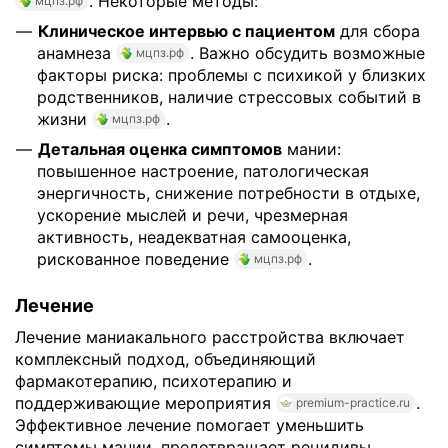
. Некоторые методы:
мцпз.рф
Клиническое интервью с пациентом
для сбора
анамнеза
. Важно обсудить возможные
мцпз.рф
факторы риска: проблемы с психикой у близких
родственников, наличие стрессовых событий в
жизни
.
мцпз.рф
Детальная оценка симптомов
мании:
повышенное настроение, патологическая
энергичность, снижение потребности в отдыхе,
ускорение мыслей и речи, чрезмерная
активность, неадекватная самооценка,
рискованное поведение
.
мцпз.рф
Лечение
Лечение маниакального расстройства включает
комплексный подход, объединяющий
фармакотерапию, психотерапию и
поддерживающие мероприятия
.
premium-practice.ru
Эффективное лечение помогает уменьшить
симптомы мании, предотвращает рецидивы,