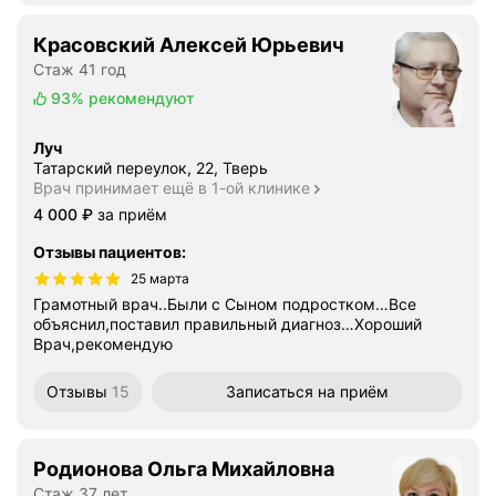
Красовский Алексей Юрьевич
Стаж 41 год
93%
рекомендуют
Луч
Татарский переулок, 22, Тверь
Врач принимает ещё в 1-ой клинике
Цена
4000
4 000
₽
за приём
Отзывы пациентов
:
25 марта
Грамотный врач..Были с Сыном подростком…Все
объяснил,поставил правильный диагноз…Хороший
Врач,рекомендую
Отзывы
15
Записаться
на приём
Родионова Ольга Михайловна
Стаж 37 лет