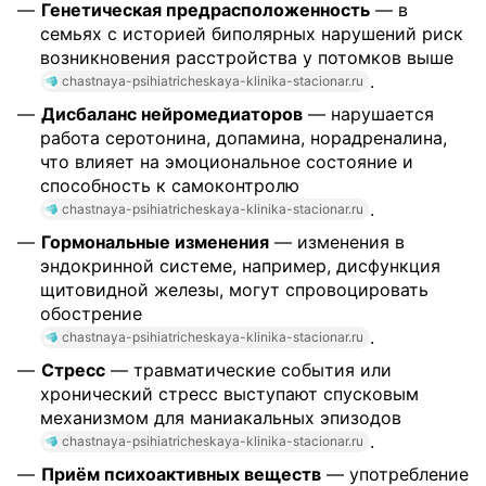
Генетическая предрасположенность
— в
семьях с историей биполярных нарушений риск
возникновения расстройства у потомков выше
.
chastnaya-psihiatricheskaya-klinika-stacionar.ru
Дисбаланс нейромедиаторов
— нарушается
работа серотонина, допамина, норадреналина,
что влияет на эмоциональное состояние и
способность к самоконтролю
.
chastnaya-psihiatricheskaya-klinika-stacionar.ru
Гормональные изменения
— изменения в
эндокринной системе, например, дисфункция
щитовидной железы, могут спровоцировать
обострение
.
chastnaya-psihiatricheskaya-klinika-stacionar.ru
Стресс
— травматические события или
хронический стресс выступают спусковым
механизмом для маниакальных эпизодов
.
chastnaya-psihiatricheskaya-klinika-stacionar.ru
Приём психоактивных веществ
— употребление