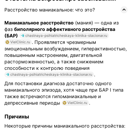
Расстройство маниакальное: что это?
Маниакальное расстройство
(мания) — одна из
фаз
биполярного аффективного расстройства
(БАР)
chastnaya-psihiatricheskaya-klinika-stacionar.ru
. Проявляется чрезмерным
VielClinic.ru
эмоциональным возбуждением, гиперактивностью,
повышенным настроением, двигательной
расторможенностью, а также снижением
способности к контролю поведения
.
chastnaya-psihiatricheskaya-klinika-stacionar.ru
Для постановки диагноза достаточно одного
маниакального эпизода, хотя чаще при БАР I типа
также встречаются гипоманиакальные и
депрессивные периоды
.
VielClinic.ru
Причины
Некоторые причины маниакального расстройства: