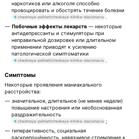
наркотиков или алкоголя способно
провоцировать и обострять течение болезни
.
chastnaya-psihiatricheskaya-klinika-stacionar.ru
Побочные эффекты лекарств
— некоторые
антидепрессанты и стимуляторы при
неправильной дозировке или длительном
применении приводят к усилению
патологической симптоматики
.
chastnaya-psihiatricheskaya-klinika-stacionar.ru
Симптомы
Некоторые проявления маниакального
расстройства:
значительное, длительное (не менее недели)
повышение настроения или необоснованная
раздражительность
;
chastnaya-psihiatricheskaya-klinika-stacionar.ru
гиперактивность, социальная
раскрепощённость, навязчивое стремление к