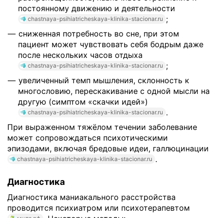
постоянному движению и деятельности
;
chastnaya-psihiatricheskaya-klinika-stacionar.ru
сниженная потребность во сне, при этом
пациент может чувствовать себя бодрым даже
после нескольких часов отдыха
;
chastnaya-psihiatricheskaya-klinika-stacionar.ru
увеличенный темп мышления, склонность к
многословию, перескакивание с одной мысли на
другую (симптом «скачки идей»)
.
chastnaya-psihiatricheskaya-klinika-stacionar.ru
При выраженном тяжёлом течении заболевание
может сопровождаться психотическими
эпизодами, включая бредовые идеи, галлюцинации
.
chastnaya-psihiatricheskaya-klinika-stacionar.ru
Диагностика
Диагностика маниакального расстройства
проводится психиатром или психотерапевтом