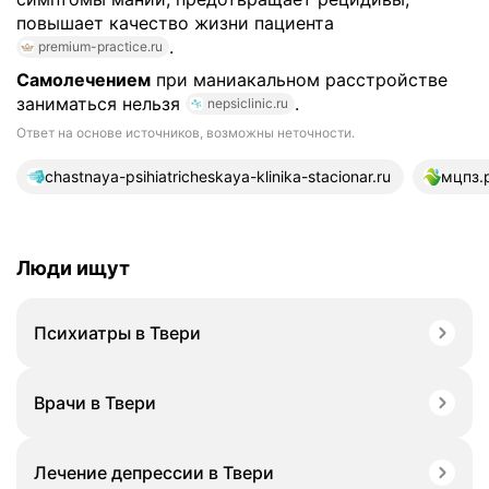
повышает качество жизни пациента
.
premium-practice.ru
Самолечением
при маниакальном расстройстве
заниматься нельзя
.
nepsiclinic.ru
Ответ на основе источников, возможны неточности.
10 источников
chastnaya-psihiatricheskaya-klinika-stacionar.ru
мцпз.
Люди ищут
Психиатры в Твери
Врачи в Твери
Лечение депрессии в Твери