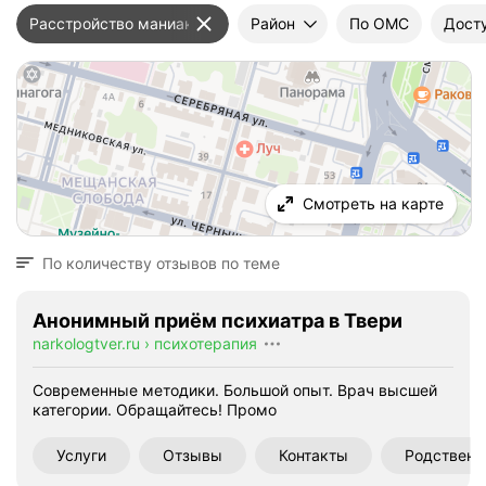
Расстройство маниакальное
Район
По ОМС
Дост
Смотреть на карте
По количеству отзывов по теме
Анонимный приём психиатра в Твери
narkologtver.ru
›
психотерапия
Современные методики. Большой опыт. Врач высшей
категории. Обращайтесь!
Промо
Услуги
Отзывы
Контакты
Родственн