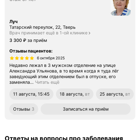
Луч
Татарский переулок, 22, Тверь
Врач принимает ещё в 1-ой клинике
Цена
3300
3 300
₽
за приём
Отзывы пациентов
:
6 октября 2025
Недавно лежал в 3 мужском отделение на улице
Александра Ульянова, в то время когда я туда лёг
заведующий этим отделением был в отпуске, его
заменяла
…
Читать ещё
11 августа, 15:45
18 августа,
вт
25 августа,
вт
вторник
вторник
Отзывы
3
Записаться
на приём
Ответы на вопросы про заболевания