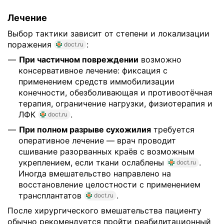
Лечение
Выбор тактики зависит от степени и локализации
поражения
:
doct.ru
При частичном повреждении
возможно
консервативное лечение: фиксация с
применением средств иммобилизации
конечности, обезболивающая и противоотёчная
терапия, ограничение нагрузки, физиотерапия и
ЛФК
.
doct.ru
При полном разрыве сухожилия
требуется
оперативное лечение — врач проводит
сшивание разорванных краёв с возможным
укреплением, если ткани ослаблены
.
doct.ru
Иногда вмешательство направлено на
восстановление целостности с применением
трансплантатов
.
doct.ru
После хирургического вмешательства пациенту
обычно рекомендуется пройти реабилитационный