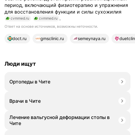
период, включающий физиотерапию и упражнения
для восстановления функции и силы сухожилия
.
cvmmed.ru
cvmmed.ru
Ответ на основе источников, возможны неточности.
14 источников
doct.ru
gmsclinic.ru
semeynaya.ru
duetclin
Люди ищут
Ортопеды в Чите
Врачи в Чите
Лечение вальгусной деформации стопы в
Чите