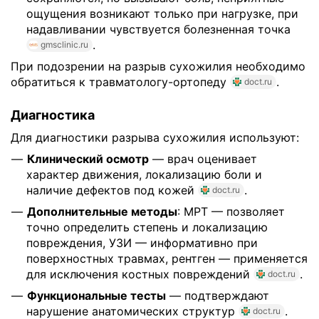
ощущения возникают только при нагрузке, при
надавливании чувствуется болезненная точка
.
gmsclinic.ru
При подозрении на разрыв сухожилия необходимо
обратиться к травматологу-ортопеду
.
doct.ru
Диагностика
Для диагностики разрыва сухожилия используют:
Клинический осмотр
— врач оценивает
характер движения, локализацию боли и
наличие дефектов под кожей
.
doct.ru
Дополнительные методы
: МРТ — позволяет
точно определить степень и локализацию
повреждения, УЗИ — информативно при
поверхностных травмах, рентген — применяется
для исключения костных повреждений
.
doct.ru
Функциональные тесты
— подтверждают
нарушение анатомических структур
.
doct.ru