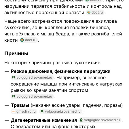
нарушении теряется стабильность и контроль над
активностью поражённой области
.
doct.ru
Чаще всего встречаются повреждения ахиллова
сухожилия, зоны крепления головки бицепса,
четырёхглавых мышц бедра, а также разгибателей
кисти
.
doct.ru
Причины
Некоторые причины разрыва сухожилия:
Резкие движения, физические перегрузки
. Например, внезапное
volgograd.sovamed.ru
сокращение мышцы при интенсивных нагрузках,
рывки во время занятий спортом
.
volgograd.sovamed.ru
Травмы
(механические удары, падения, порезы)
.
gmsclinic.ru
volgograd.sovamed.ru
Дегенеративные изменения
.
volgograd.sovamed.ru
С возрастом или на фоне некоторых