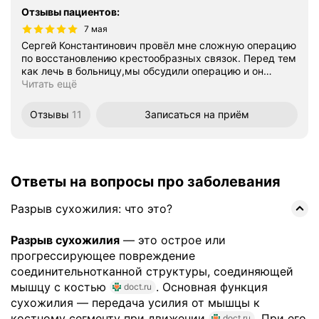
Отзывы пациентов
:
7 мая
Сергей Константинович провёл мне сложную операцию
по восстановлению крестообразных связок. Перед тем
как лечь в больницу,мы обсудили операцию и он
…
Читать ещё
Отзывы
11
Записаться
на приём
Ответы на вопросы про заболевания
Разрыв сухожилия: что это?
Разрыв сухожилия
— это острое или
прогрессирующее повреждение
соединительнотканной структуры, соединяющей
мышцу с костью
. Основная функция
doct.ru
сухожилия — передача усилия от мышцы к
костному сегменту при движении
. При его
doct.ru