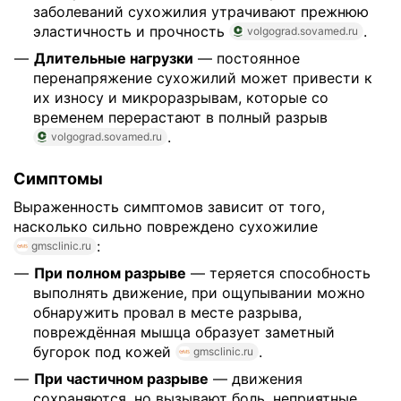
заболеваний сухожилия утрачивают прежнюю
эластичность и прочность
.
volgograd.sovamed.ru
Длительные нагрузки
— постоянное
перенапряжение сухожилий может привести к
их износу и микроразрывам, которые со
временем перерастают в полный разрыв
.
volgograd.sovamed.ru
Симптомы
Выраженность симптомов зависит от того,
насколько сильно повреждено сухожилие
:
gmsclinic.ru
При полном разрыве
— теряется способность
выполнять движение, при ощупывании можно
обнаружить провал в месте разрыва,
повреждённая мышца образует заметный
бугорок под кожей
.
gmsclinic.ru
При частичном разрыве
— движения
сохраняются, но вызывают боль, неприятные