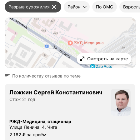
Разрыв сухожилия
Район
По ОМС
Взросл
Смотреть на карте
По количеству отзывов по теме
Ложкин Сергей Константинович
Стаж 21 год
РЖД-Медицина, стационар
Улица Ленина, 4, Чита
Цена
2182
2 182
₽
за приём