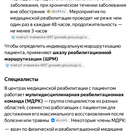
заболевания, при хроническом течении заболевания
вне обострения
. Мероприятия по
dzo44.ru
медицинской реабилитации проводят не реже чем
один раз в каждые 48 часов, продолжительность —
не менее 3 часов
.
med-p1-makeevka-r897.gosweb.gosuslugi.ru
Чтобы определить индивидуальную маршрутизацию
пациента, применяют
шкалу реабилитационной
маршрутизации (ШРМ)
.
med-p1-makeevka-r897.gosweb.gosuslugi.ru
Специалисты
В центрах медицинской реабилитации с пациентом
работает
мультидисциплинарная реабилитационная
команда (МДРК)
— группа специалистов из разных
областей, совместно работающих с пациентом для
достижения его максимального восстановления после
болезни или травмы
. Некоторые члены МДРК:
vk.com
врач по физической и реабилитационной медицине