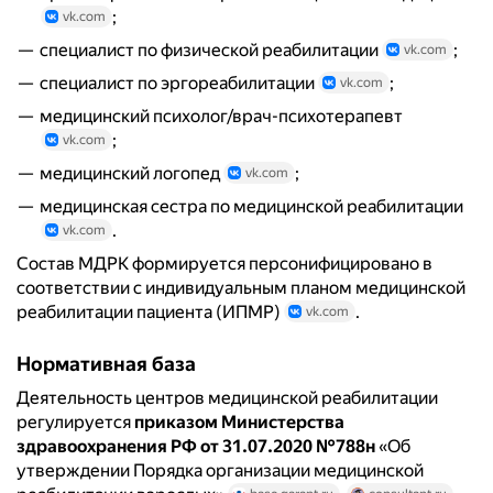
;
vk.com
специалист по физической реабилитации
;
vk.com
специалист по эргореабилитации
;
vk.com
медицинский психолог/врач-психотерапевт
;
vk.com
медицинский логопед
;
vk.com
медицинская сестра по медицинской реабилитации
.
vk.com
Состав МДРК формируется персонифицировано в
соответствии с индивидуальным планом медицинской
реабилитации пациента (ИПМР)
.
vk.com
Нормативная база
Деятельность центров медицинской реабилитации
регулируется
приказом Министерства
здравоохранения РФ от 31.07.2020 №788н
«Об
утверждении Порядка организации медицинской