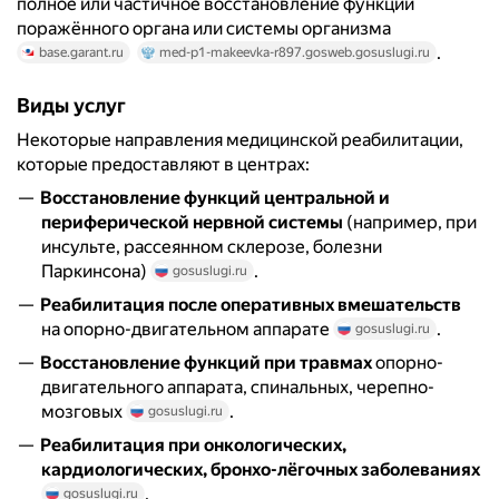
полное или частичное восстановление функций
поражённого органа или системы организма
.
base.garant.ru
med-p1-makeevka-r897.gosweb.gosuslugi.ru
Виды услуг
Некоторые направления медицинской реабилитации,
которые предоставляют в центрах:
Восстановление функций центральной и
периферической нервной системы
(например, при
инсульте, рассеянном склерозе, болезни
Паркинсона)
.
gosuslugi.ru
Реабилитация после оперативных вмешательств
на опорно-двигательном аппарате
.
gosuslugi.ru
Восстановление функций при травмах
опорно-
двигательного аппарата, спинальных, черепно-
мозговых
.
gosuslugi.ru
Реабилитация при онкологических,
кардиологических, бронхо-лёгочных заболеваниях
.
gosuslugi.ru