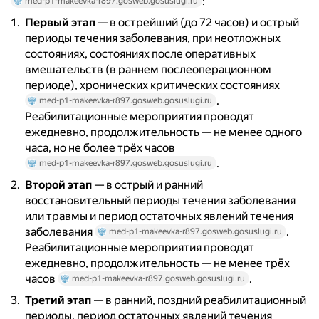
:
med-p1-makeevka-r897.gosweb.gosuslugi.ru
Первый этап
— в острейший (до 72 часов) и острый
периоды течения заболевания, при неотложных
состояниях, состояниях после оперативных
вмешательств (в раннем послеоперационном
периоде), хронических критических состояниях
.
med-p1-makeevka-r897.gosweb.gosuslugi.ru
Реабилитационные мероприятия проводят
ежедневно, продолжительность — не менее одного
часа, но не более трёх часов
.
med-p1-makeevka-r897.gosweb.gosuslugi.ru
Второй этап
— в острый и ранний
восстановительный периоды течения заболевания
или травмы и период остаточных явлений течения
заболевания
.
med-p1-makeevka-r897.gosweb.gosuslugi.ru
Реабилитационные мероприятия проводят
ежедневно, продолжительность — не менее трёх
часов
.
med-p1-makeevka-r897.gosweb.gosuslugi.ru
Третий этап
— в ранний, поздний реабилитационный
периоды, период остаточных явлений течения