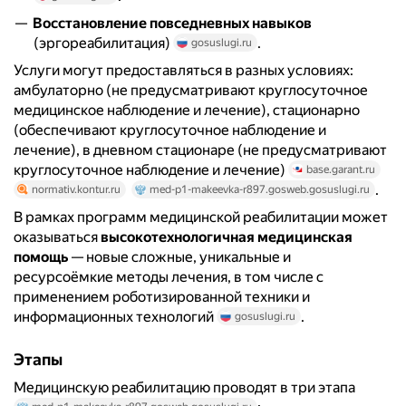
Восстановление повседневных навыков
(эргореабилитация)
.
gosuslugi.ru
Услуги могут предоставляться в разных условиях:
амбулаторно (не предусматривают круглосуточное
медицинское наблюдение и лечение), стационарно
(обеспечивают круглосуточное наблюдение и
лечение), в дневном стационаре (не предусматривают
круглосуточное наблюдение и лечение)
base.garant.ru
.
normativ.kontur.ru
med-p1-makeevka-r897.gosweb.gosuslugi.ru
В рамках программ медицинской реабилитации может
оказываться
высокотехнологичная медицинская
помощь
— новые сложные, уникальные и
ресурсоёмкие методы лечения, в том числе с
применением роботизированной техники и
информационных технологий
.
gosuslugi.ru
Этапы
Медицинскую реабилитацию проводят в три этапа