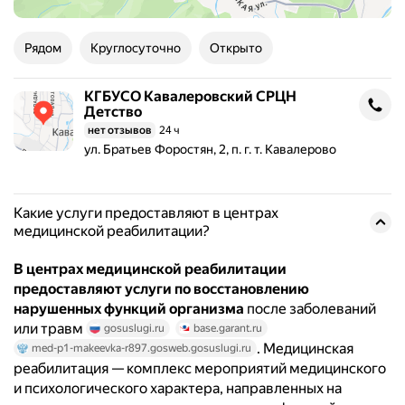
Рядом
Круглосуточно
Открыто
КГБУСО Кавалеровский СРЦН
КГБУСО Кавалеровский СРЦН Детство
Детство
нет отзывов
24 ч
Адрес: ул. Братьев Форостян, 2, п. г. т. Кавалерово .
ул. Братьев Форостян, 2, п. г. т. Кавалерово
Какие услуги предоставляют в центрах
медицинской реабилитации?
В центрах медицинской реабилитации
предоставляют услуги по восстановлению
нарушенных функций организма
после заболеваний
или травм
gosuslugi.ru
base.garant.ru
. Медицинская
med-p1-makeevka-r897.gosweb.gosuslugi.ru
реабилитация — комплекс мероприятий медицинского
и психологического характера, направленных на