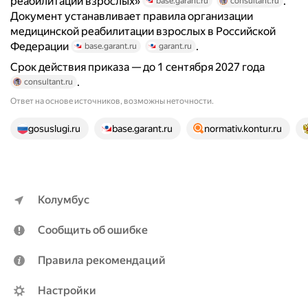
реабилитации взрослых»
.
base.garant.ru
consultant.ru
Документ устанавливает правила организации
медицинской реабилитации взрослых в Российской
Федерации
.
base.garant.ru
garant.ru
Срок действия приказа — до 1 сентября 2027 года
.
consultant.ru
Ответ на основе источников, возможны неточности.
18 источников
gosuslugi.ru
base.garant.ru
normativ.kontur.ru
Колумбус
Сообщить об ошибке
Правила рекомендаций
Настройки