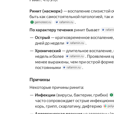
Ринит (насморк)
— воспаление слизистой о
быть как самостоятельной патологией, так 
.
gemotest.ru
rafamin.ru
По характеру течения
ринит бывает
rafami
Острый
— кратковременное воспаление, 
дней до недели
.
rafamin.ru
Хронический
— длительное воспаление,
недель и более
. Проявления 
rafamin.ru
менее выражены, чем при острой форме,
постоянными
.
rafamin.ru
Причины
Некоторые причины ринита:
Инфекции
(вирусы, бактерии, грибки)
часто сопровождает острые инфекционн
корь, грипп, скарлатину, дифтерию
poly
Аллергическая реакция
на аллергены (