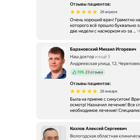
Отзывы пациентов
:
26 апреля
Очень хороший врач! Грамотно на
которого всё прошло буквально за
две недели с насморком из-за
…
Ч
Барановский Михаил Игоревич
Наш доктор
и ещё 5
Андреевская улица, 12, Черепове
Положительных отзывов
70%
23 отзыва
Отзывы пациентов
:
26 января
Была на приеме с синуситом! Вр
осмотр! Назначил лечение! Все с
необходимое лечение! Специали
Козлов Алексей Сергеевич
Вологодская областная клиничес