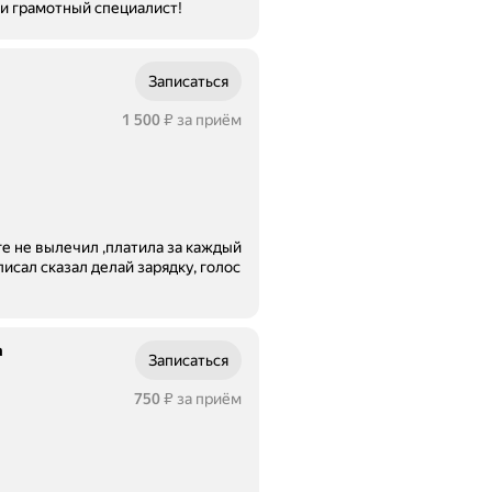
и грамотный специалист!
Записаться
Цена
1500
1 500
за приём
₽
ге не вылечил ,платила за каждый
а
Записаться
Цена
750
за приём
₽