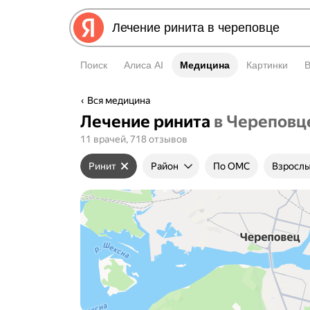
Поиск
Алиса AI
Медицина
Медицина
Картинки
Вся медицина
Лечение ринита
в Череповц
11 врачей, 718 отзывов
Ринит
Район
По ОМС
Взрослы