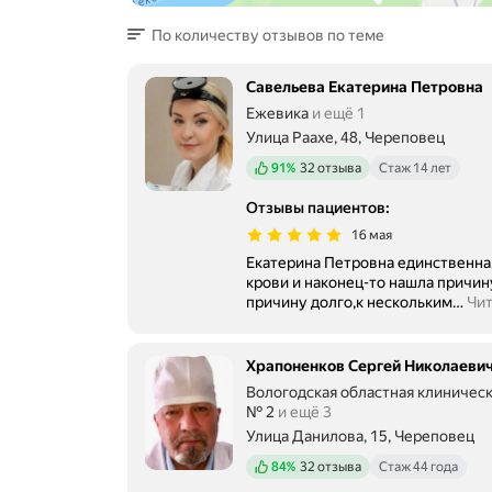
По количеству отзывов по теме
Савельева Екатерина Петровна
Ежевика
и ещё 1
Улица Раахе, 48, Череповец
Положительных отзывов
91%
32 отзыва
Стаж 14 лет
Отзывы пациентов
:
16 мая
Екатерина Петровна единственная, кто назначила нужны
крови и наконец-то нашла причин
причину долго,к нескольким
…
Чит
Храпоненков Сергей Николаеви
Вологодская областная клиничес
№ 2
и ещё 3
Улица Данилова, 15, Череповец
Положительных отзывов
84%
32 отзыва
Стаж 44 года