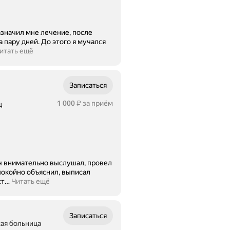
значил мне лечение, после
 пару дней. До этого я мучался
итать ещё
Записаться
Цена
1000
1 000
за приём
ц
₽
ач внимательно выслушал, провел
покойно объяснил, выписал
ст
…
Читать ещё
Записаться
кая больница