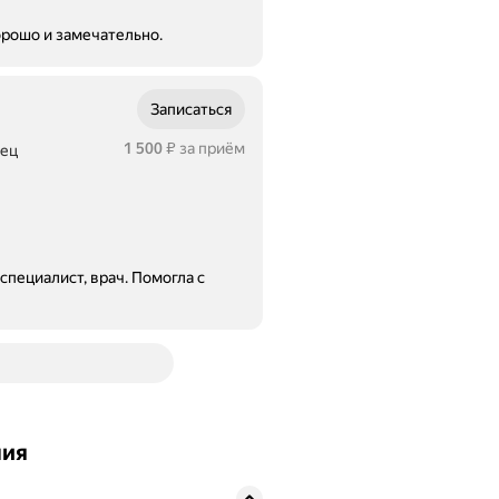
орошо и замечательно.
Записаться
Цена
1500
1 500
за приём
вец
₽
пециалист, врач. Помогла с
ния