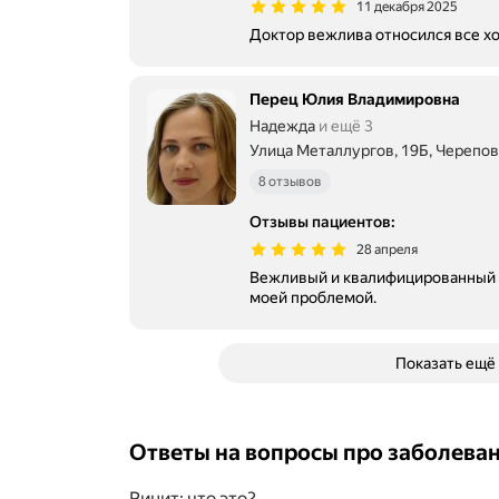
11 декабря 2025
Доктор вежлива относился все х
Перец Юлия Владимировна
Надежда
и ещё 3
Улица Металлургов, 19Б, Черепо
8 отзывов
Отзывы пациентов
:
28 апреля
Вежливый и квалифицированный с
моей проблемой.
Показать ещё
Ответы на вопросы про заболева
Ринит: что это?