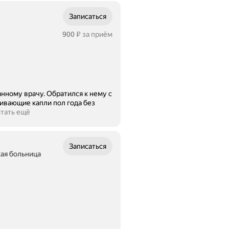
Записаться
Цена
900
за приём
₽
анному врачу. Обратился к нему с
ивающие капли пол года без
тать ещё
Записаться
кая больница