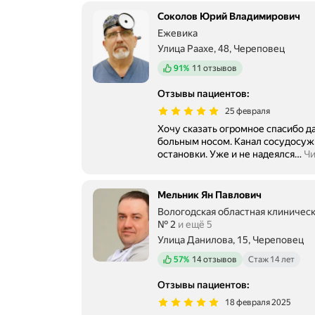
Соколов Юрий Владимирович
Ежевика
Улица Раахе, 48, Череповец
Положительных отзывов
91%
11 отзывов
Отзывы пациентов
:
25 февраля
Хочу сказать огромное спасибо д
больным носом. Канал сосудосуж
остановки. Уже и не надеялся
…
Чи
Мельник Ян Павлович
Вологодская областная клиничес
№ 2
и ещё 5
Улица Данилова, 15, Череповец
Положительных отзывов
57%
14 отзывов
Стаж 14 лет
Отзывы пациентов
:
18 февраля 2025