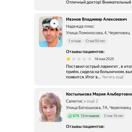
Отличный доктор! Внимательный 
Иванов Владимир Алексеевич
Надежда плюс
Улица Ломоносова, 4, Череповец
1 отзыв
Стаж 50 лет
Отзывы пациентов
:
16 мая 2025
Поставил острый ларингит , в ито
приём, сидела на больничном, выписал сказал делай зарядку, голос
появится. Итог в
…
Читать ещё
Костылькова Мария Альбертовн
Салютис
и ещё 2
Улица Батюшкова, 7А, Череповец
Положительных отзывов
67%
12 отзывов
Стаж 16 лет
Отзывы пациентов
: