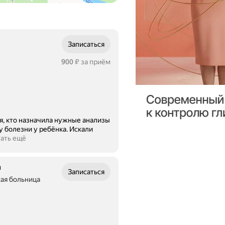
Записаться
Цена
900
за приём
₽
е анализы
у болезни у ребёнка. Искали
ать ещё
ч
Записаться
кая больница