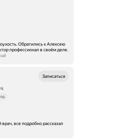
ухость. Обратились к Алексею
ктор профессионал в своём деле.
ещё
Записаться
ец
год