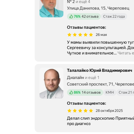
№ 2
и ещё 4
Улица Данилова, 15, Череповец
Положительных отзывов
76%
42 отзыва
Стаж 22 года
Отзывы пациентов
:
26 мая
У мамы выявили повышенную туго
Сергеевичу за консультацией. До
Чуткое и внимательное
…
Читать 
Талалайко Юрий Владимирович
Диалайн
и ещё 1
Советский проспект, 71, Черепов
Положительных отзывов
86%
14 отзывов
КМН
Стаж 21 
Отзывы пациентов
:
28 октября 2025
Делал слип эндоскопию Приятный врач, все подробно рассказал
про диагноз