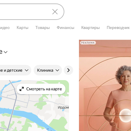
Видео
Карты
Товары
Финансы
Квартиры
Переводчик
РЕКЛАМА
е
е и детские
Клиника
Цена приёма
Стаж
Смотреть на карте