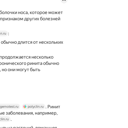
болочки носа, которое может
и признаком других болезней
:
n.ru
обычно длится от нескольких
 продолжается несколько
хронического ринита обычно
 но они могут быть
. Ринит
gemotest.ru
polyclin.ru
ые заболевания, например,
.
clin.ru
пыльца растений, домашняя