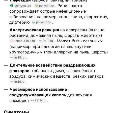
Инфекции
(вирусы, бактерии, грибки)
. Ринит часто
gemotest.ru
polyclin.ru
сопровождает острые инфекционные
заболевания, например, корь, грипп, скарлатину,
дифтерию
.
polyclin.ru
Аллергическая реакция
на аллергены (пыльца
растений, домашняя пыль, шерсть животных)
. Может быть сезонным
fomin-clinic.ru
irs19.ru
(например, при аллергии на пыльцу) или
круглогодичным (при аллергии на пыль, шерсть)
.
irs19.ru
Длительное воздействие раздражающих
факторов
: табачного дыма, загрязнённого
воздуха, химических веществ, резких запахов
.
irs19.ru
Чрезмерное использование
сосудосуживающих капель
для лечения
насморка
.
irs19.ru
Симптомы