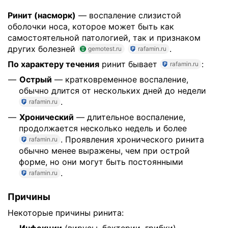
Ринит (насморк)
— воспаление слизистой
оболочки носа, которое может быть как
самостоятельной патологией, так и признаком
других болезней
.
gemotest.ru
rafamin.ru
По характеру течения
ринит бывает
:
rafamin.ru
Острый
— кратковременное воспаление,
обычно длится от нескольких дней до недели
.
rafamin.ru
Хронический
— длительное воспаление,
продолжается несколько недель и более
. Проявления хронического ринита
rafamin.ru
обычно менее выражены, чем при острой
форме, но они могут быть постоянными
.
rafamin.ru
Причины
Некоторые причины ринита: