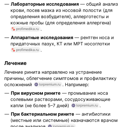
Лабораторные исследования
— общий анализ
крови, посев мазка из носовой полости (для
определения возбудителя), аллерготесты и
кожные пробы (для определения аллергена)
.
profimedika.ru
Аппаратные исследования
— рентген носа и
придаточных пазух, КТ или МРТ носоглотки
.
profimedika.ru
Лечение
Лечение ринита направлено на устранение
причины, облегчение симптомов и профилактику
осложнений
. Например:
lorpremium.ru
При вирусном рините
— промывание носа
солевыми растворами, сосудосуживающие
капли (не более 5–7 дней)
.
lorpremium.ru
При бактериальном рините
— антибиотики
(местные или системные) назначаются врачом
после анализов
.
lorpremium.ru