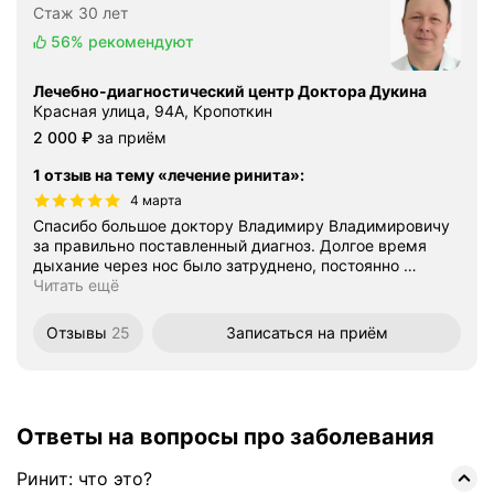
Стаж 30 лет
56%
рекомендуют
Лечебно-диагностический центр Доктора Дукина
Красная улица, 94А, Кропоткин
Цена
2000
2 000
₽
за приём
1 отзыв на тему «лечение ринита»
:
4 марта
Спасибо большое доктору Владимиру Владимировичу
за правильно поставленный диагноз. Долгое время
дыхание через нос было затруднено, постоянно
…
Читать ещё
Отзывы
25
Записаться
на приём
Ответы на вопросы про заболевания
Ринит: что это?