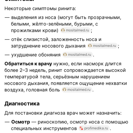
Некоторые симптомы ринита:
выделения из носа (могут быть прозрачными,
белыми, жёлто-зелёными, бурыми, с
прожилками крови)
;
mositalmed.ru
отёк слизистой, заложенность носа и
затруднение носового дыхания
;
mositalmed.ru
ухудшение обоняния
.
mositalmed.ru
Обратиться к врачу
нужно, если насморк длится
более 2–3 недель, ринит сопровождается высокой
температурой тела, серьёзным нарушением
носового дыхания, появляется ощущение нехватки
воздуха, головная боль
.
mositalmed.ru
Диагностика
Для постановки диагноза врач может назначить:
Осмотр
— риноскопию, осмотр носа с помощью
специальных инструментов
.
profimedika.ru