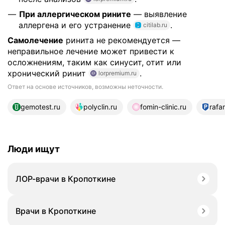
При аллергическом рините
— выявление
аллергена и его устранение
.
citilab.ru
Самолечение
ринита не рекомендуется —
неправильное лечение может привести к
осложнениям, таким как синусит, отит или
хронический ринит
.
lorpremium.ru
Ответ на основе источников, возможны неточности.
19 источников
gemotest.ru
polyclin.ru
fomin-clinic.ru
rafa
Люди ищут
ЛОР-врачи в Кропоткине
Врачи в Кропоткине