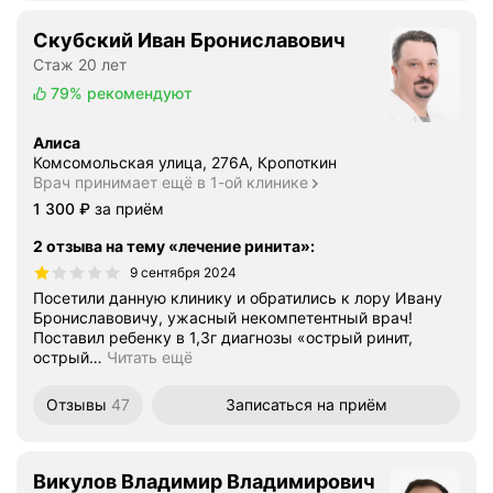
Скубский Иван Брониславович
Стаж 20 лет
79%
рекомендуют
Алиса
Комсомольская улица, 276А, Кропоткин
Врач принимает ещё в 1-ой клинике
Цена
1300
1 300
₽
за приём
2 отзыва на тему «лечение ринита»
:
9 сентября 2024
Посетили данную клинику и обратились к лору Ивану
Брониславовичу, ужасный некомпетентный врач!
Поставил ребенку в 1,3г диагнозы «острый ринит,
острый
…
Читать ещё
Отзывы
47
Записаться
на приём
Викулов Владимир Владимирович