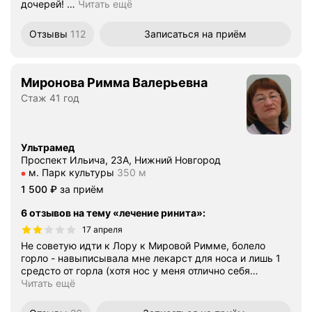
дочерей!
…
Читать ещё
Отзывы
112
Записаться
на приём
Миронова Римма Валерьевна
Стаж 41 год
Ультрамед
Проспект Ильича, 23А, Нижний Новгород
Метро м. Парк культуры Расстояние 350 м
м. Парк культуры
350 м
Цена
1500
1 500
₽
за приём
6 отзывов на тему «лечение ринита»
:
17 апреля
Не советую идти к Лору к Мировой Римме, болело
горло - навыписывала мне лекарст для носа и лишь 1
средсто от горла (хотя нос у меня отлично себя
…
Читать ещё