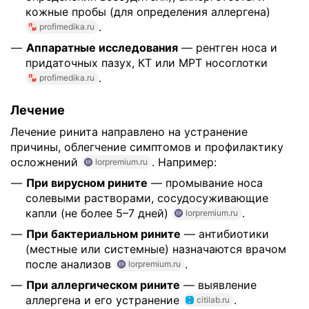
кожные пробы (для определения аллергена)
.
profimedika.ru
Аппаратные исследования
— рентген носа и
придаточных пазух, КТ или МРТ носоглотки
.
profimedika.ru
Лечение
Лечение ринита направлено на устранение
причины, облегчение симптомов и профилактику
осложнений
. Например:
lorpremium.ru
При вирусном рините
— промывание носа
солевыми растворами, сосудосуживающие
капли (не более 5–7 дней)
.
lorpremium.ru
При бактериальном рините
— антибиотики
(местные или системные) назначаются врачом
после анализов
.
lorpremium.ru
При аллергическом рините
— выявление
аллергена и его устранение
.
citilab.ru