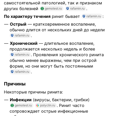
самостоятельной патологией, так и признаком
других болезней
.
gemotest.ru
rafamin.ru
По характеру течения
ринит бывает
:
rafamin.ru
Острый
— кратковременное воспаление,
обычно длится от нескольких дней до недели
.
rafamin.ru
Хронический
— длительное воспаление,
продолжается несколько недель и более
. Проявления хронического ринита
rafamin.ru
обычно менее выражены, чем при острой
форме, но они могут быть постоянными
.
rafamin.ru
Причины
Некоторые причины ринита:
Инфекции
(вирусы, бактерии, грибки)
. Ринит часто
gemotest.ru
polyclin.ru
сопровождает острые инфекционные