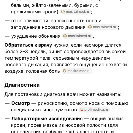
белыми, жёлто-зелёными, бурыми, с
прожилками крови)
;
mositalmed.ru
отёк слизистой, заложенность носа и
затруднение носового дыхания
;
mositalmed.ru
ухудшение обоняния
.
mositalmed.ru
Обратиться к врачу
нужно, если насморк длится
более 2–3 недель, ринит сопровождается высокой
температурой тела, серьёзным нарушением
носового дыхания, появляется ощущение нехватки
воздуха, головная боль
.
mositalmed.ru
Диагностика
Для постановки диагноза врач может назначить:
Осмотр
— риноскопию, осмотр носа с помощью
специальных инструментов
.
profimedika.ru
Лабораторные исследования
— общий анализ
крови, посев мазка из носовой полости (для
определения возбудителя), аллерготесты и