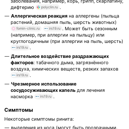
заболевания, например, корь, грипп, скарлатину,
дифтерию
.
polyclin.ru
Аллергическая реакция
на аллергены (пыльца
растений, домашняя пыль, шерсть животных)
. Может быть сезонным
fomin-clinic.ru
irs19.ru
(например, при аллергии на пыльцу) или
круглогодичным (при аллергии на пыль, шерсть)
.
irs19.ru
Длительное воздействие раздражающих
факторов
: табачного дыма, загрязнённого
воздуха, химических веществ, резких запахов
.
irs19.ru
Чрезмерное использование
сосудосуживающих капель
для лечения
насморка
.
irs19.ru
Симптомы
Некоторые симптомы ринита:
выделения из носа (могут быть прозрачными,