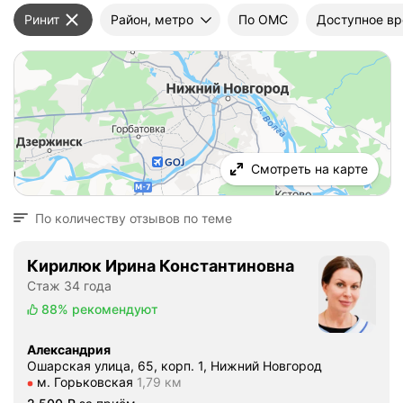
Ринит
Район, метро
По ОМС
Доступное в
Смотреть на карте
По количеству отзывов по теме
Кирилюк Ирина Константиновна
Стаж 34 года
88%
рекомендуют
Александрия
Ошарская улица, 65, корп. 1, Нижний Новгород
Метро м. Горьковская Расстояние 1,79 км
м. Горьковская
1,79 км
Цена
2500