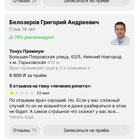
Отзывы
26
Записаться
на приём
Белозеров Григорий Андреевич
Стаж 18 лет
76%
рекомендуют
Тонус Премиум
Большая Покровская улица, 62/5, Нижний Новгород
Метро м. Горьковская Расстояние 410 м
м. Горьковская
410 м
Врач принимает ещё в 2-х клиниках
Цена
6600
6 600
₽
за приём
5 отзывов на тему «лечение ринита»
:
23 мая
По отзывам врач хороший. Но. Если у вас сложный
случай то он не возьмётся и даже разбираться в этом
не будет. А самое страшное что скажет у вас все
…
Читать ещё
Отзывы
75
Записаться
на приём