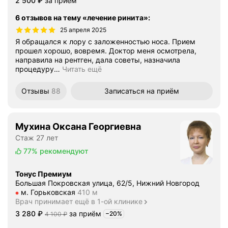
2 500
₽
за приём
6 отзывов на тему «лечение ринита»
:
25 апреля 2025
Я обращался к лору с заложенностью носа. Прием
прошел хорошо, вовремя. Доктор меня осмотрела,
направила на рентген, дала советы, назначила
процедуру
…
Читать ещё
Отзывы
88
Записаться
на приём
Мухина Оксана Георгиевна
Стаж 27 лет
77%
рекомендуют
Тонус Премиум
Большая Покровская улица, 62/5, Нижний Новгород
Метро м. Горьковская Расстояние 410 м
м. Горьковская
410 м
Врач принимает ещё в 1-ой клинике
Цена
3280
3 280
₽
за приём
Цена
4100
−20%
4 100
₽
Скидка -20%