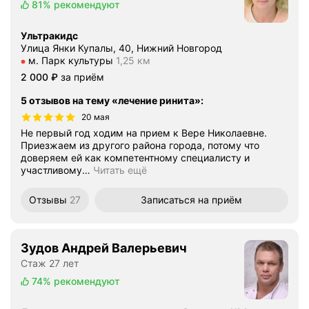
81%
рекомендуют
Ультракидс
Улица Янки Купалы, 40, Нижний Новгород
Метро м. Парк культуры Расстояние 1,25 км
м. Парк культуры
1,25 км
Цена
2000
2 000
₽
за приём
5 отзывов на тему «лечение ринита»
:
20 мая
Не первый год ходим на прием к Вере Николаевне.
Приезжаем из другого района города, потому что
доверяем ей как компетентному специалисту и
участливому
…
Читать ещё
Отзывы
27
Записаться
на приём
Зудов Андрей Валерьевич
Стаж 27 лет
74%
рекомендуют