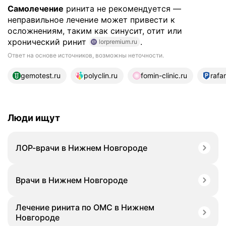
Самолечение
ринита не рекомендуется —
неправильное лечение может привести к
осложнениям, таким как синусит, отит или
хронический ринит
.
lorpremium.ru
Ответ на основе источников, возможны неточности.
19 источников
gemotest.ru
polyclin.ru
fomin-clinic.ru
rafa
Люди ищут
ЛОР-врачи в Нижнем Новгороде
Врачи в Нижнем Новгороде
Лечение ринита по ОМС в Нижнем
Новгороде