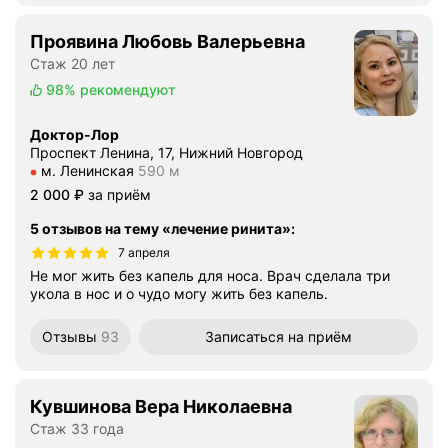
Проявина Любовь Валерьевна
Стаж 20 лет
98%
рекомендуют
Доктор-Лор
Проспект Ленина, 17, Нижний Новгород
Метро м. Ленинская Расстояние 590 м
м. Ленинская
590 м
Цена
2000
2 000
₽
за приём
5 отзывов на тему «лечение ринита»
:
7 апреля
Не мог жить без капель для носа. Врач сделала три
укола в нос и о чудо могу жить без капель.
Отзывы
93
Записаться
на приём
Кувшинова Вера Николаевна
Стаж 33 года