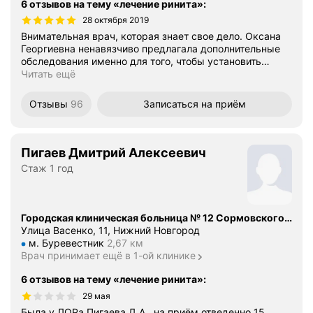
6 отзывов на тему «лечение ринита»
:
28 октября 2019
Внимательная врач, которая знает свое дело. Оксана
Георгиевна ненавязчиво предлагала дополнительные
обследования именно для того, чтобы установить
…
Читать ещё
Отзывы
96
Записаться
на приём
Пигаев Дмитрий Алексеевич
Стаж 1 год
Городская клиническая больница № 12 Сормовского района г. Нижнего Новгорода, поликлиника № 1
Улица Васенко, 11, Нижний Новгород
Метро м. Буревестник Расстояние 2,67 км
м. Буревестник
2,67 км
Врач принимает ещё в 1-ой клинике
6 отзывов на тему «лечение ринита»
:
29 мая
Была у ЛОРа Пигаева Д.А., на приём отведенно 15