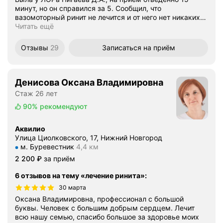
минут, но он справился за 5. Сообщил, что
вазомоторный ринит не лечится и от него нет никаких
…
Читать ещё
Отзывы
29
Записаться
на приём
Денисова Оксана Владимировна
Стаж 26 лет
90%
рекомендуют
Аквилио
Улица Циолковского, 17, Нижний Новгород
Метро м. Буревестник Расстояние 4,4 км
м. Буревестник
4,4 км
Цена
2200
2 200
₽
за приём
6 отзывов на тему «лечение ринита»
:
30 марта
Оксана Владимировна, профессионал с большой
буквы. Человек с большим добрым сердцем. Лечит
всю нашу семью, спасибо большое за здоровье моих