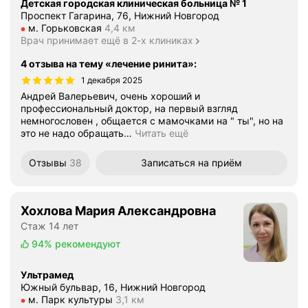
Детская городская клиническая больница № 1
Проспект Гагарина, 76, Нижний Новгород
Метро м. Горьковская Расстояние 4,4 км
м. Горьковская
4,4 км
Врач принимает ещё в 2-х клиниках
4 отзыва на тему «лечение ринита»
:
1 декабря 2025
Андрей Валерьевич, очень хороший и
профессиональный доктор, на первый взгляд
немногословен , общается с мамочками на " ты", но на
это не надо обращать
…
Читать ещё
Отзывы
38
Записаться
на приём
Хохлова Мария Александровна
Стаж 14 лет
94%
рекомендуют
Ультрамед
Южный бульвар, 16, Нижний Новгород
Метро м. Парк культуры Расстояние 3,1 км
м. Парк культуры
3,1 км