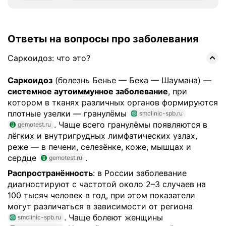
Ответы на вопросы про заболевания
Саркоидоз: что это?
Саркоидоз
(болезнь Бенье — Бека — Шаумана) —
системное аутоиммунное заболевание
, при
котором в тканях различных органов формируются
плотные узелки — гранулёмы
smclinic-spb.ru
. Чаще всего гранулёмы появляются в
gemotest.ru
лёгких и внутригрудных лимфатических узлах,
реже — в печени, селезёнке, коже, мышцах и
сердце
.
gemotest.ru
Распространённость
: в России заболевание
диагностируют с частотой около 2–3 случаев на
100 тысяч человек в год, при этом показатели
могут различаться в зависимости от региона
. Чаще болеют женщины
smclinic-spb.ru