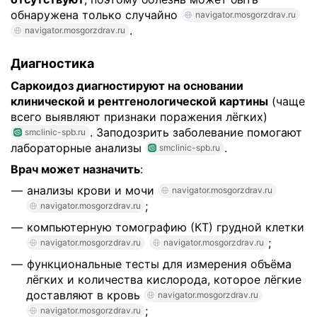
обнаружена только случайно
navigator.mosgorzdrav.ru
.
navigator.mosgorzdrav.ru
Диагностика
Саркоидоз диагностируют на основании
клинической и рентгенологической картины
(чаще
всего выявляют признаки поражения лёгких)
. Заподозрить заболевание помогают
smclinic-spb.ru
лабораторные анализы
.
smclinic-spb.ru
Врач может назначить
:
анализы крови и мочи
navigator.mosgorzdrav.ru
;
navigator.mosgorzdrav.ru
компьютерную томографию (КТ) грудной клетки
;
navigator.mosgorzdrav.ru
navigator.mosgorzdrav.ru
функциональные тесты для измерения объёма
лёгких и количества кислорода, которое лёгкие
доставляют в кровь
navigator.mosgorzdrav.ru
;
navigator.mosgorzdrav.ru