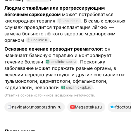
Людям с тяжёлым или прогрессирующим
лёгочным саркоидозом
может потребоваться
кислородная терапия
. В самых сложных
unclinic.ru
случаях проводится трансплантация лёгких —
замена больного лёгкого здоровым донорским
органом
.
unclinic.ru
Основное лечение проводит ревматолог
: он
назначает базисную терапию и контролирует
течение болезни
. Поскольку
smclinic-spb.ru
заболевание может поражать разные органы, в
лечении нередко участвуют и другие специалисты:
пульмонологи, дерматологи, офтальмологи,
кардиологи, неврологи
.
smclinic-spb.ru
Ответ на основе источников, возможны неточности.
13 источников
navigator.mosgorzdrav.ru
Megapteka.ru
fdoctor.