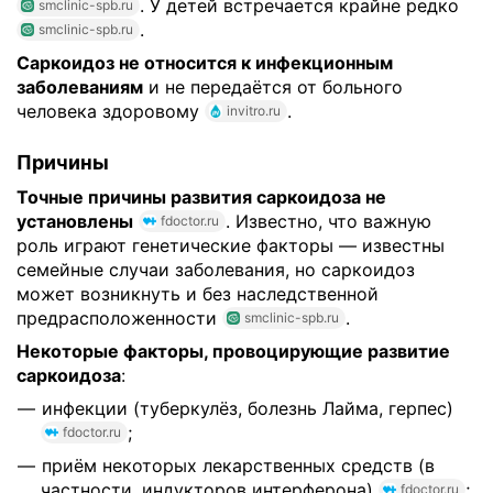
. У детей встречается крайне редко
smclinic-spb.ru
.
smclinic-spb.ru
Саркоидоз не относится к инфекционным
заболеваниям
и не передаётся от больного
человека здоровому
.
invitro.ru
Причины
Точные причины развития саркоидоза не
установлены
. Известно, что важную
fdoctor.ru
роль играют генетические факторы — известны
семейные случаи заболевания, но саркоидоз
может возникнуть и без наследственной
предрасположенности
.
smclinic-spb.ru
Некоторые факторы, провоцирующие развитие
саркоидоза
:
инфекции (туберкулёз, болезнь Лайма, герпес)
;
fdoctor.ru
приём некоторых лекарственных средств (в
частности, индукторов интерферона)
;
fdoctor.ru