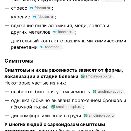
стресс
;
fdoctor.ru
курение
;
fdoctor.ru
вдыхание пыли алюминия, меди, золота и
других металлов
;
fdoctor.ru
длительный контакт с различными химическими
реагентами
.
fdoctor.ru
Симптомы
Симптомы и их выраженность зависят от формы,
локализации и стадии болезни
.
smclinic-spb.ru
Некоторые частые из них:
слабость, быстрая утомляемость
;
smclinic-spb.ru
одышка (обычно вызвана поражением бронхов и
лёгочной ткани)
;
smclinic-spb.ru
дискомфорт или боли в груди
.
smclinic-spb.ru
У многих людей с саркоидозом симптомы
отсутствуют
, поэтому болезнь может быть