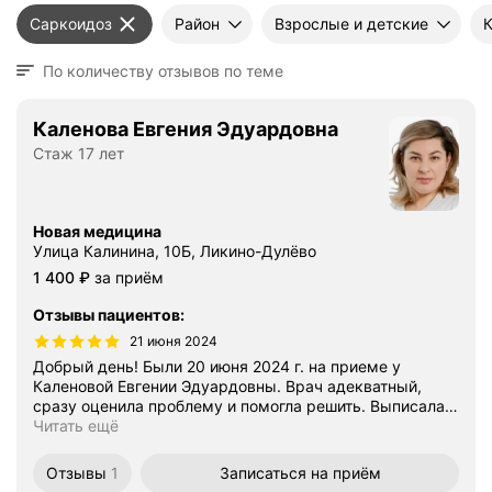
Саркоидоз
Район
Взрослые и детские
По количеству отзывов по теме
Каленова Евгения Эдуардовна
Стаж 17 лет
Новая медицина
Улица Калинина, 10Б, Ликино-Дулёво
Цена
1400
1 400
₽
за приём
Отзывы пациентов
:
21 июня 2024
Добрый день! Были 20 июня 2024 г. на приеме у
Каленовой Евгении Эдуардовны. Врач адекватный,
сразу оценила проблему и помогла решить. Выписала
…
Читать ещё
Отзывы
1
Записаться
на приём