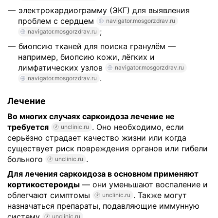
электрокардиограмму (ЭКГ) для выявления
проблем с сердцем
navigator.mosgorzdrav.ru
;
navigator.mosgorzdrav.ru
биопсию тканей для поиска гранулём —
например, биопсию кожи, лёгких и
лимфатических узлов
navigator.mosgorzdrav.ru
.
navigator.mosgorzdrav.ru
Лечение
Во многих случаях саркоидоза лечение не
требуется
. Оно необходимо, если
unclinic.ru
серьёзно страдает качество жизни или когда
существует риск повреждения органов или гибели
больного
.
unclinic.ru
Для лечения саркоидоза в основном применяют
кортикостероиды
— они уменьшают воспаление и
облегчают симптомы
. Также могут
unclinic.ru
назначаться препараты, подавляющие иммунную
систему
.
unclinic.ru