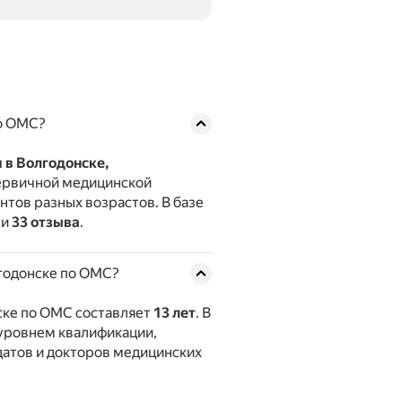
о ОМС?
 в Волгодонске,
ервичной медицинской
тов разных возрастов. В базе
ли
33 отзыва
.
лгодонске по ОМС?
ске по ОМС составляет
13 лет
. В
 уровнем квалификации,
датов и докторов медицинских