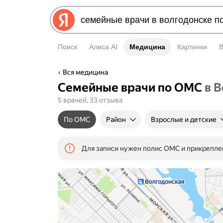
Поиск
Алиса AI
Медицина
Медицина
Картинки
Вся медицина
Семейные врачи по ОМС
в 
5 врачей, 33 отзыва
По ОМС
Район
Взрослые и детские
Для записи нужен полис ОМС и прикрепле