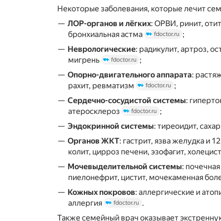
Некоторые заболевания, которые лечит сем
ЛОР-органов и лёгких
: ОРВИ, ринит, оти
бронхиальная астма
;
fdoctor.ru
Неврологические
: радикулит, артроз, о
мигрень
;
fdoctor.ru
Опорно-двигательного аппарата
: растя
рахит, ревматизм
;
fdoctor.ru
Сердечно-сосудистой системы
: гиперто
атеросклероз
;
fdoctor.ru
Эндокринной системы
: тиреоидит, саха
Органов ЖКТ
: гастрит, язва желудка и 
колит, цирроз печени, эзофагит, холецис
Мочевыделительной системы
: почечная
пиелонефрит, цистит, мочекаменная бол
Кожных покровов
: аллергические и ато
аллергия
.
fdoctor.ru
Также семейный врач оказывает экстренну