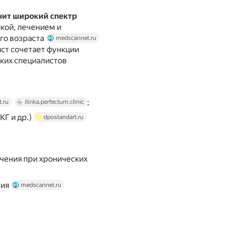
чит широкий спектр
икой, лечением и
го возраста
medscannet.ru
ист сочетает функции
зких специалистов
;
t.ru
ilinka.perfectum.clinic
КГ и др.)
dpostandart.ru
ечения при хронических
тия
medscannet.ru