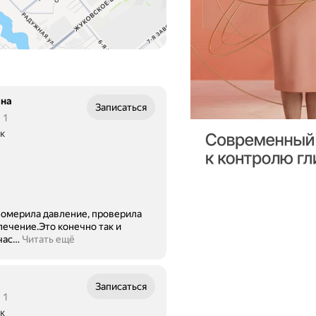
вна
Записаться
 1
к
омерила давление, проверила
ечение.Это конечно так и
час
…
Читать ещё
Записаться
 1
к