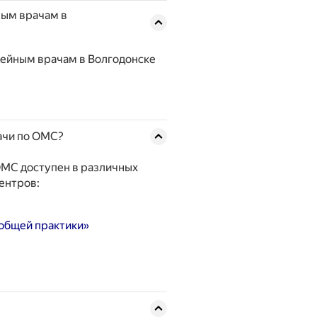
ным врачам в
мейным врачам в Волгодонске
ачи по ОМС?
ОМС доступен в различных
ентров:
 общей практики»