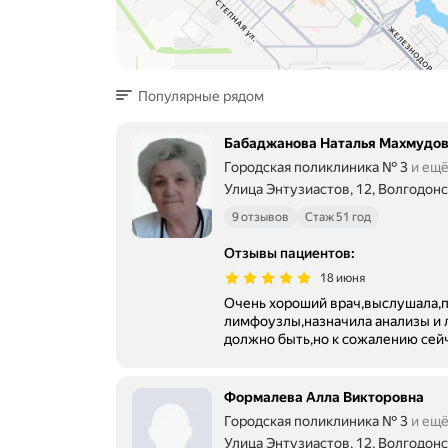
Популярные рядом
Бабаджанова Наталья Махмудо
Городская поликлиника № 3
и ещё
Улица Энтузиастов, 12, Волгодонс
9 отзывов
Стаж 51 год
Отзывы пациентов
:
18 июня
Очень хороший врач,выслушала,п
лимфоузлы,назначила анализы и л
должно быть,но к сожалению сей
Формалева Алла Викторовна
Городская поликлиника № 3
и ещё
Улица Энтузиастов, 12, Волгодонс