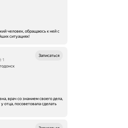
йших ситуациях!
Записаться
ё 1
лгодонск
а, врач со знанием своего дела,
вала сделать