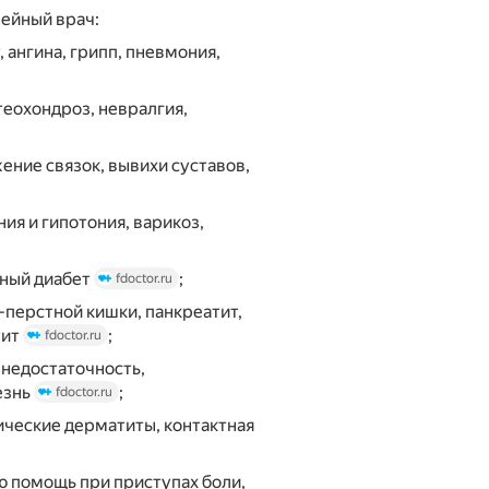
ейный врач:
т, ангина, грипп, пневмония,
стеохондроз, невралгия,
жение связок, вывихи суставов,
ния и гипотония, варикоз,
рный диабет
;
fdoctor.ru
12-перстной кишки, панкреатит,
тит
;
fdoctor.ru
 недостаточность,
езнь
;
fdoctor.ru
пические дерматиты, контактная
ю помощь при приступах боли,