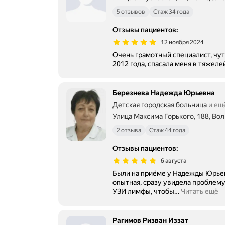
5 отзывов
Стаж 34 года
Отзывы пациентов
:
12 ноября 2024
Очень грамотный специалист, чуткий человек, обращаюсь к ней с
2012 года, спасала меня в тяжеле
Березнева Надежда Юрьевна
Детская городская больница
и ещ
Улица Максима Горького, 188, Во
2 отзыва
Стаж 44 года
Отзывы пациентов
:
6 августа
Были на приёме у Надежды Юрьевн
опытная, сразу увидела проблему у отца, посовето
УЗИ лимфы, чтобы
…
Читать ещё
Рагимов Ризван Иззат