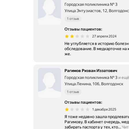
Городская поликлиника № 3
Улица Энтузиастов, 12, Волгодонс
1 отзыв
Отзывы пациентов
:
27 апреля 2024
Не углубляется в историю болезн
обследование. В медкарточке на 
же.
Рагимов Ризван Иззатович
Городская поликлиника № 3
и ещё
Улица Ленина, 106, Волгодонск
1 отзыв
Отзывы пациентов
:
1 декабря 2025
Я тоже недавно зашла продлевать
Рагимову. В кабинет очередь, медсестра переодически выходит
забирать паспорта у тех, кто
…
Чит