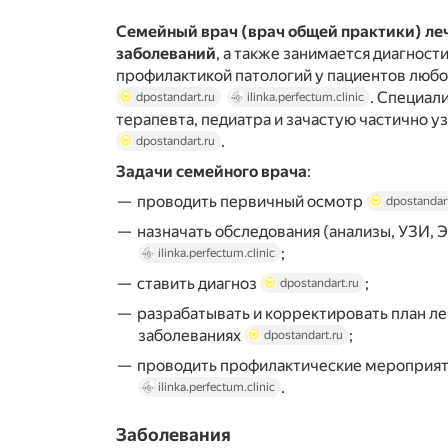
Семейный врач (врач общей практики) ле
заболеваний
, а также занимается диагност
профилактикой патологий у пациентов любо
. Специал
dpostandart.ru
ilinka.perfectum.clinic
терапевта, педиатра и зачастую частично у
.
dpostandart.ru
Задачи семейного врача
:
проводить первичный осмотр
dpostandar
назначать обследования (анализы, УЗИ, Э
;
ilinka.perfectum.clinic
ставить диагноз
;
dpostandart.ru
разрабатывать и корректировать план л
заболеваниях
;
dpostandart.ru
проводить профилактические мероприя
.
ilinka.perfectum.clinic
Заболевания