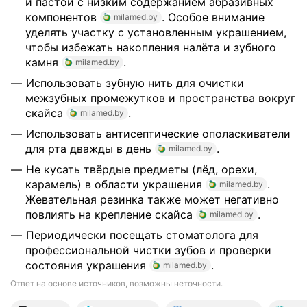
и пастой с низким содержанием абразивных
компонентов
. Особое внимание
milamed.by
уделять участку с установленным украшением,
чтобы избежать накопления налёта и зубного
камня
.
milamed.by
Использовать зубную нить для очистки
межзубных промежутков и пространства вокруг
скайса
.
milamed.by
Использовать антисептические ополаскиватели
для рта дважды в день
.
milamed.by
Не кусать твёрдые предметы (лёд, орехи,
карамель) в области украшения
.
milamed.by
Жевательная резинка также может негативно
повлиять на крепление скайса
.
milamed.by
Периодически посещать стоматолога для
профессиональной чистки зубов и проверки
состояния украшения
.
milamed.by
Ответ на основе источников, возможны неточности.
17 источников