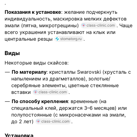
.
Показания к установке
: желание подчеркнуть
индивидуальность, маскировка мелких дефектов
эмали (пятна, микротрещины)
. Чаще
class-clinic.com
всего украшения устанавливают на клык или
центральные резцы
.
stomatorg.ru
Виды
Некоторые виды скайсов:
По материалу
: кристаллы Swarovski (хрусталь с
напылением из драгметаллов), золотые/
серебряные элементы, цветные стеклянные
вставки
.
class-clinic.com
По способу крепления
: временные (на
специальный клей, держатся 3–6 месяцев) или
полупостоянные (с микронасечками на эмали,
до 2 лет)
.
class-clinic.com
Установка