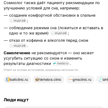
Сомнолог также даёт пациенту рекомендации по
улучшению условий для сна, например:
создание комфортной обстановки в спальне
;
мцдл.рф
соблюдение режима сна (ложиться и вставать в
одно и то же время)
;
мцдл.рф
отказ от кофеина и алкоголя перед сном
.
мцдл.рф
Самолечение
не рекомендуется — оно может
усугубить ситуацию со сном и изменить
результаты диагностики
.
medsi.ru
Ответ на основе источников, возможны неточности.
23 источника
baltclinic.ru
Vertebra.clinic
gmsclinic.ru
lah
Люди ищут