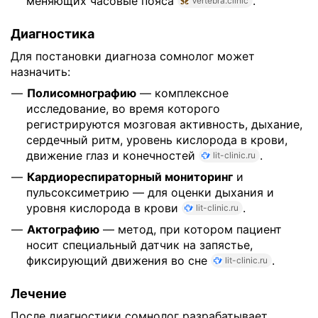
меняющих часовые пояса
.
Vertebra.clinic
Диагностика
Для постановки диагноза сомнолог может
назначить:
Полисомнографию
— комплексное
исследование, во время которого
регистрируются мозговая активность, дыхание,
сердечный ритм, уровень кислорода в крови,
движение глаз и конечностей
.
lit-clinic.ru
Кардиореспираторный мониторинг
и
пульсоксиметрию — для оценки дыхания и
уровня кислорода в крови
.
lit-clinic.ru
Актографию
— метод, при котором пациент
носит специальный датчик на запястье,
фиксирующий движения во сне
.
lit-clinic.ru
Лечение
После диагностики сомнолог разрабатывает