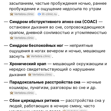
засыпанием, частые пробуждения ночью, раннее
пробуждение и ощущение недосыпа по утрам
.
Vertebra.clinic
lit-clinic.ru
Синдром обструктивного апноэ сна (СОАС)
—
остановки дыхания во сне, сопровождающиеся
храпом, дневной сонливостью и утомляемостью
.
Vertebra.clinic
Синдром беспокойных ног
— неприятные
ощущения в ногах вечером и ночью, мешающие
заснуть
.
Vertebra.clinic
Хронический храп
— мешающий окружающим и
нередко свидетельствующий о нарушении
дыхания
.
Vertebra.clinic
Парадоксальные расстройства сна
— ночные
кошмары, лунатизм, разговоры во сне и др.
.
Vertebra.clinic
Сбои циркадных ритмов
— расстройства сна у
людей, работающих в ночную смену, часто