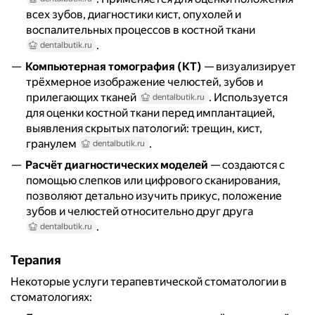
всех зубов, диагностики кист, опухолей и
воспалительных процессов в костной ткани
.
dentalbutik.ru
Компьютерная томография (КТ)
— визуализирует
трёхмерное изображение челюстей, зубов и
прилегающих тканей
. Используется
dentalbutik.ru
для оценки костной ткани перед имплантацией,
выявления скрытых патологий: трещин, кист,
гранулем
.
dentalbutik.ru
Расчёт диагностических моделей
— создаются с
помощью слепков или цифрового сканирования,
позволяют детально изучить прикус, положение
зубов и челюстей относительно друг друга
.
dentalbutik.ru
Терапия
Некоторые услуги терапевтической стоматологии в
стоматологиях: