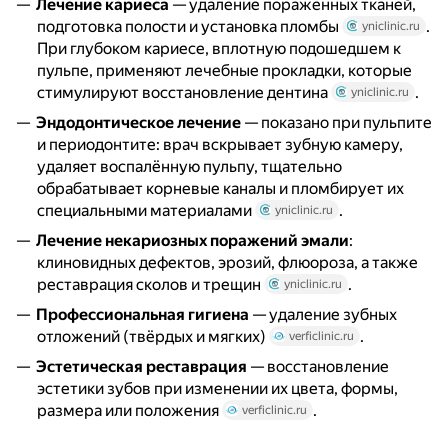
Лечение кариеса
— удаление поражённых тканей,
подготовка полости и установка пломбы
.
yniclinic.ru
При глубоком кариесе, вплотную подошедшем к
пульпе, применяют лечебные прокладки, которые
стимулируют восстановление дентина
.
yniclinic.ru
Эндодонтическое лечение
— показано при пульпите
и периодонтите: врач вскрывает зубную камеру,
удаляет воспалённую пульпу, тщательно
обрабатывает корневые каналы и пломбирует их
специальными материалами
.
yniclinic.ru
Лечение некариозных поражений эмали
:
клиновидных дефектов, эрозий, флюороза, а также
реставрация сколов и трещин
.
yniclinic.ru
Профессиональная гигиена
— удаление зубных
отложений (твёрдых и мягких)
.
verficlinic.ru
Эстетическая реставрация
— восстановление
эстетики зубов при изменении их цвета, формы,
размера или положения
.
verficlinic.ru