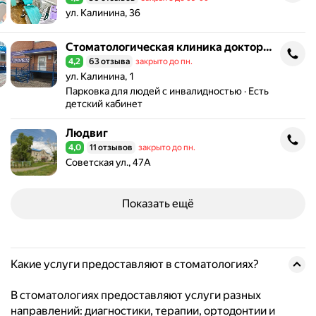
Рейтинг 4,5 из 5
Адрес: ул. Калинина, 36 .
ул. Калинина, 36
Стоматологическая клиника доктора Райхеля
Стоматологическая клиника доктора Райхеля
4,2
63 отзыва
закрыто до пн.
Рейтинг 4,2 из 5
Адрес: ул. Калинина, 1 .
ул. Калинина, 1
Парковка для людей с инвалидностью
Есть
детский кабинет
Людвиг
Людвиг
4,0
11 отзывов
закрыто до пн.
Рейтинг 4,0 из 5
Адрес: Советская ул., 47А .
Советская ул., 47А
Показать ещё
Какие услуги предоставляют в стоматологиях?
В стоматологиях предоставляют услуги разных
направлений: диагностики, терапии, ортодонтии и