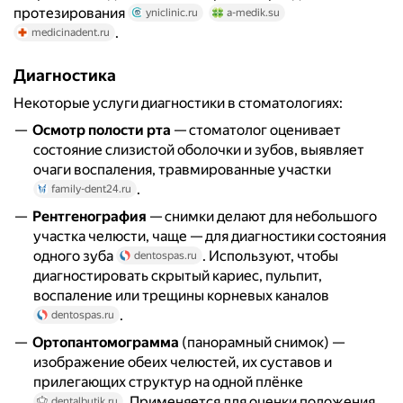
протезирования
yniclinic.ru
a-medik.su
.
medicinadent.ru
Диагностика
Некоторые услуги диагностики в стоматологиях:
Осмотр полости рта
— стоматолог оценивает
состояние слизистой оболочки и зубов, выявляет
очаги воспаления, травмированные участки
.
family-dent24.ru
Рентгенография
— снимки делают для небольшого
участка челюсти, чаще — для диагностики состояния
одного зуба
. Используют, чтобы
dentospas.ru
диагностировать скрытый кариес, пульпит,
воспаление или трещины корневых каналов
.
dentospas.ru
Ортопантомограмма
(панорамный снимок) —
изображение обеих челюстей, их суставов и
прилегающих структур на одной плёнке
. Применяется для оценки положения
dentalbutik.ru