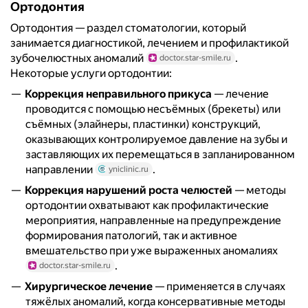
Ортодонтия
Ортодонтия — раздел стоматологии, который
занимается диагностикой, лечением и профилактикой
зубочелюстных аномалий
.
doctor.star-smile.ru
Некоторые услуги ортодонтии:
Коррекция неправильного прикуса
— лечение
проводится с помощью несъёмных (брекеты) или
съёмных (элайнеры, пластинки) конструкций,
оказывающих контролируемое давление на зубы и
заставляющих их перемещаться в запланированном
направлении
.
yniclinic.ru
Коррекция нарушений роста челюстей
— методы
ортодонтии охватывают как профилактические
мероприятия, направленные на предупреждение
формирования патологий, так и активное
вмешательство при уже выраженных аномалиях
.
doctor.star-smile.ru
Хирургическое лечение
— применяется в случаях
тяжёлых аномалий, когда консервативные методы