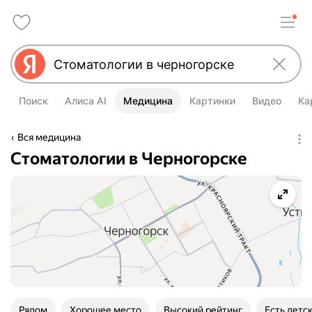
Поиск
Алиса AI
Медицина
Картинки
Видео
Ка
Вся медицина
Стоматологии в Черногорске
Рядом
Хорошее место
Высокий рейтинг
Есть детс