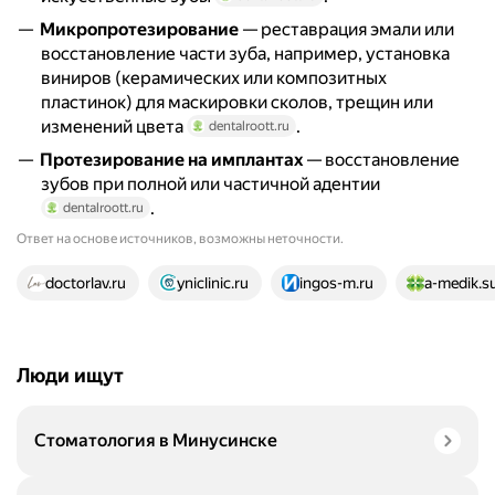
Микропротезирование
— реставрация эмали или
восстановление части зуба, например, установка
виниров (керамических или композитных
пластинок) для маскировки сколов, трещин или
изменений цвета
.
dentalroott.ru
Протезирование на имплантах
— восстановление
зубов при полной или частичной адентии
.
dentalroott.ru
Ответ на основе источников, возможны неточности.
25 источников
doctorlav.ru
yniclinic.ru
ingos-m.ru
a-medik.s
Люди ищут
Стоматология в Минусинске