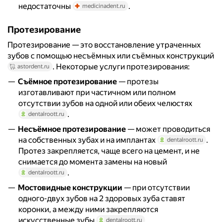
недостаточны
.
medicinadent.ru
Протезирование
Протезирование — это восстановление утраченных
зубов с помощью несъёмных или съёмных конструкций
. Некоторые услуги протезирования:
astordent.ru
Съёмное протезирование
— протезы
изготавливают при частичном или полном
отсутствии зубов на одной или обеих челюстях
.
dentalroott.ru
Несъёмное протезирование
— может проводиться
на собственных зубах и на имплантах
.
dentalroott.ru
Протез закрепляется, чаще всего на цемент, и не
снимается до момента замены на новый
.
dentalroott.ru
Мостовидные конструкции
— при отсутствии
одного-двух зубов на 2 здоровых зуба ставят
коронки, а между ними закрепляются
искусственные зубы
.
dentalroott.ru