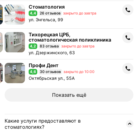
Стоматология
Стоматология
4,4
26 отзывов
закрыто до завтра
Рейтинг 4,4 из 5
Адрес: ул. Энгельса, 99 .
ул. Энгельса, 99
Тихорецкая ЦРБ,
Тихорецкая ЦРБ, стоматологическая поликлиника
стоматологическая поликлиника
4,2
83 отзыва
закрыто до завтра
Рейтинг 4,2 из 5
Адрес: ул. Дзержинского, 63 .
ул. Дзержинского, 63
Профи Дент
Профи Дент
4,6
30 отзывов
закрыто до 10:00
Рейтинг 4,6 из 5
Адрес: Октябрьская ул., 55А .
Октябрьская ул., 55А
Показать ещё
Какие услуги предоставляют в
стоматологиях?