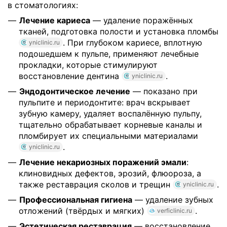
в стоматологиях:
Лечение кариеса
— удаление поражённых
тканей, подготовка полости и установка пломбы
. При глубоком кариесе, вплотную
yniclinic.ru
подошедшем к пульпе, применяют лечебные
прокладки, которые стимулируют
восстановление дентина
.
yniclinic.ru
Эндодонтическое лечение
— показано при
пульпите и периодонтите: врач вскрывает
зубную камеру, удаляет воспалённую пульпу,
тщательно обрабатывает корневые каналы и
пломбирует их специальными материалами
.
yniclinic.ru
Лечение некариозных поражений эмали
:
клиновидных дефектов, эрозий, флюороза, а
также реставрация сколов и трещин
.
yniclinic.ru
Профессиональная гигиена
— удаление зубных
отложений (твёрдых и мягких)
.
verficlinic.ru
Эстетическая реставрация
— восстановление