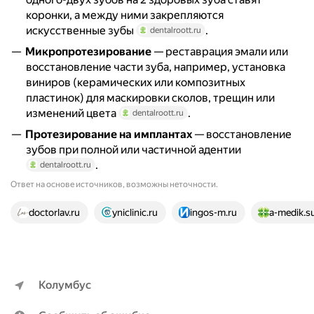
коронки, а между ними закрепляются
искусственные зубы
.
dentalroott.ru
Микропротезирование
— реставрация эмали или
восстановление части зуба, например, установка
виниров (керамических или композитных
пластинок) для маскировки сколов, трещин или
изменений цвета
.
dentalroott.ru
Протезирование на имплантах
— восстановление
зубов при полной или частичной адентии
.
dentalroott.ru
Ответ на основе источников, возможны неточности.
25 источников
doctorlav.ru
yniclinic.ru
ingos-m.ru
a-medik.s
Колумбус