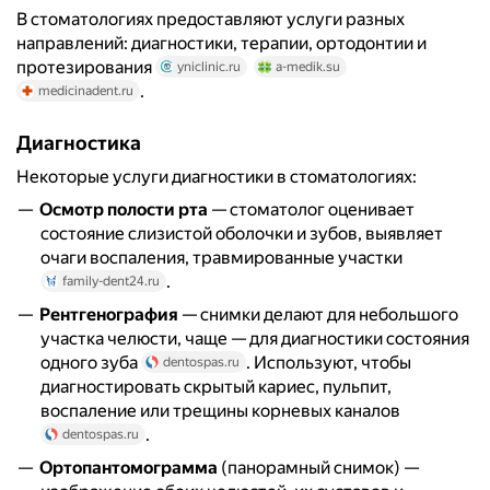
В стоматологиях предоставляют услуги разных
направлений: диагностики, терапии, ортодонтии и
протезирования
yniclinic.ru
a-medik.su
.
medicinadent.ru
Диагностика
Некоторые услуги диагностики в стоматологиях:
Осмотр полости рта
— стоматолог оценивает
состояние слизистой оболочки и зубов, выявляет
очаги воспаления, травмированные участки
.
family-dent24.ru
Рентгенография
— снимки делают для небольшого
участка челюсти, чаще — для диагностики состояния
одного зуба
. Используют, чтобы
dentospas.ru
диагностировать скрытый кариес, пульпит,
воспаление или трещины корневых каналов
.
dentospas.ru
Ортопантомограмма
(панорамный снимок) —