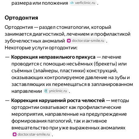
размера или положения
.
verficlinic.ru
Ортодонтия
Ортодонтия — раздел стоматологии, который
занимается диагностикой, лечением и профилактикой
зубочелюстных аномалий
.
doctor.star-smile.ru
Некоторые услуги ортодонтии:
Коррекция неправильного прикуса
— лечение
проводится с помощью несъёмных (брекеты) или
съёмных (элайнеры, пластинки) конструкций,
оказывающих контролируемое давление на зубы и
заставляющих их перемещаться в запланированном
направлении
.
yniclinic.ru
Коррекция нарушений роста челюстей
— методы
ортодонтии охватывают как профилактические
мероприятия, направленные на предупреждение
формирования патологий, так и активное
вмешательство при уже выраженных аномалиях
.
doctor.star-smile.ru