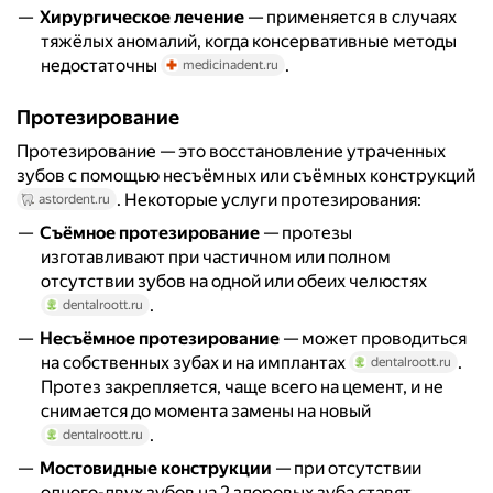
Хирургическое лечение
— применяется в случаях
тяжёлых аномалий, когда консервативные методы
недостаточны
.
medicinadent.ru
Протезирование
Протезирование — это восстановление утраченных
зубов с помощью несъёмных или съёмных конструкций
. Некоторые услуги протезирования:
astordent.ru
Съёмное протезирование
— протезы
изготавливают при частичном или полном
отсутствии зубов на одной или обеих челюстях
.
dentalroott.ru
Несъёмное протезирование
— может проводиться
на собственных зубах и на имплантах
.
dentalroott.ru
Протез закрепляется, чаще всего на цемент, и не
снимается до момента замены на новый
.
dentalroott.ru
Мостовидные конструкции
— при отсутствии
одного-двух зубов на 2 здоровых зуба ставят