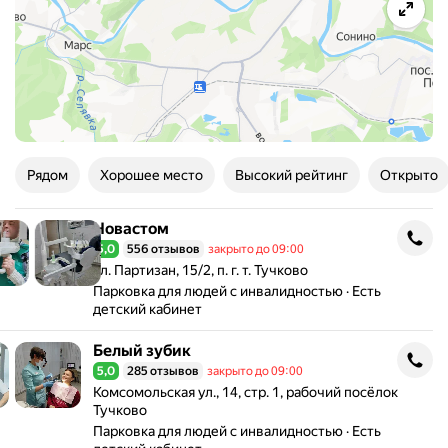
Рядом
Хорошее место
Высокий рейтинг
Открыто
Новастом
Новастом
5,0
556 отзывов
закрыто до 09:00
Рейтинг 5,0 из 5
Адрес: ул. Партизан, 15/2, п. г. т. Тучково .
ул. Партизан, 15/2, п. г. т. Тучково
Парковка для людей с инвалидностью
Есть
детский кабинет
Белый зубик
Белый зубик
5,0
285 отзывов
закрыто до 09:00
Рейтинг 5,0 из 5
Адрес: Комсомольская ул., 14, стр. 1, рабочий посёлок
Комсомольская ул., 14, стр. 1, рабочий посёлок
Тучково
Парковка для людей с инвалидностью
Есть