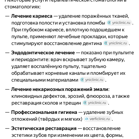
стоматологиях:
Лечение кариеса
— удаление поражённых тканей,
подготовка полости и установка пломбы
.
yniclinic.ru
При глубоком кариесе, вплотную подошедшем к
пульпе, применяют лечебные прокладки, которые
стимулируют восстановление дентина
.
yniclinic.ru
Эндодонтическое лечение
— показано при пульпите
и периодонтите: врач вскрывает зубную камеру,
удаляет воспалённую пульпу, тщательно
обрабатывает корневые каналы и пломбирует их
специальными материалами
.
yniclinic.ru
Лечение некариозных поражений эмали
:
клиновидных дефектов, эрозий, флюороза, а также
реставрация сколов и трещин
.
yniclinic.ru
Профессиональная гигиена
— удаление зубных
отложений (твёрдых и мягких)
.
verficlinic.ru
Эстетическая реставрация
— восстановление
эстетики зубов при изменении их цвета, формы,