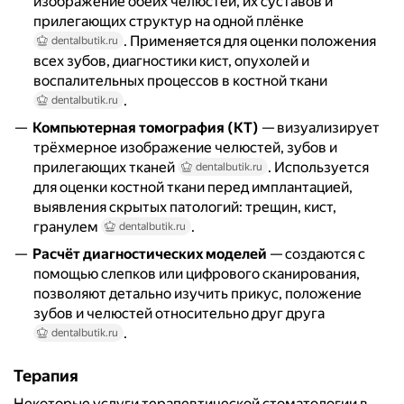
изображение обеих челюстей, их суставов и
прилегающих структур на одной плёнке
. Применяется для оценки положения
dentalbutik.ru
всех зубов, диагностики кист, опухолей и
воспалительных процессов в костной ткани
.
dentalbutik.ru
Компьютерная томография (КТ)
— визуализирует
трёхмерное изображение челюстей, зубов и
прилегающих тканей
. Используется
dentalbutik.ru
для оценки костной ткани перед имплантацией,
выявления скрытых патологий: трещин, кист,
гранулем
.
dentalbutik.ru
Расчёт диагностических моделей
— создаются с
помощью слепков или цифрового сканирования,
позволяют детально изучить прикус, положение
зубов и челюстей относительно друг друга
.
dentalbutik.ru
Терапия
Некоторые услуги терапевтической стоматологии в