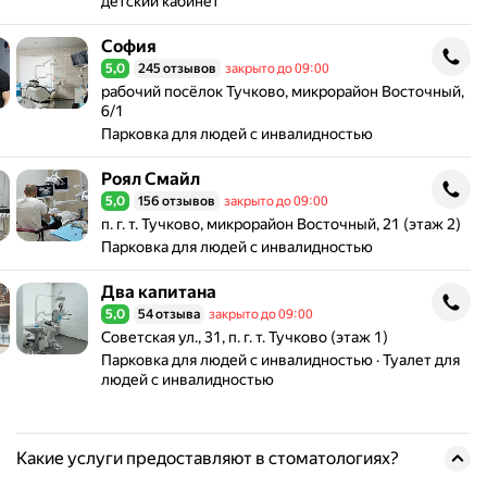
детский кабинет
София
София
5,0
245 отзывов
закрыто до 09:00
Рейтинг 5,0 из 5
Адрес: рабочий посёлок Тучково, микрорайон Восточны
рабочий посёлок Тучково, микрорайон Восточный,
6/1
Парковка для людей с инвалидностью
Роял Смайл
Роял Смайл
5,0
156 отзывов
закрыто до 09:00
Рейтинг 5,0 из 5
Адрес: п. г. т. Тучково, микрорайон Восточный, 21 (этаж
п. г. т. Тучково, микрорайон Восточный, 21 (этаж 2)
Парковка для людей с инвалидностью
Два капитана
Два капитана
5,0
54 отзыва
закрыто до 09:00
Рейтинг 5,0 из 5
Адрес: Советская ул., 31, п. г. т. Тучково (этаж 1) .
Советская ул., 31, п. г. т. Тучково (этаж 1)
Парковка для людей с инвалидностью
Туалет для
людей с инвалидностью
Какие услуги предоставляют в стоматологиях?