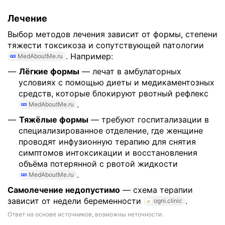
Лечение
Выбор методов лечения зависит от формы, степени
тяжести токсикоза и сопутствующей патологии
. Например:
MedAboutMe.ru
Лёгкие формы
— лечат в амбулаторных
условиях с помощью диеты и медикаментозных
средств, которые блокируют рвотный рефлекс
.
MedAboutMe.ru
Тяжёлые формы
— требуют госпитализации в
специализированное отделение, где женщине
проводят инфузионную терапию для снятия
симптомов интоксикации и восстановления
объёма потерянной с рвотой жидкости
.
MedAboutMe.ru
Самолечение недопустимо
— схема терапии
зависит от недели беременности
.
ogni.clinic
Ответ на основе источников, возможны неточности.