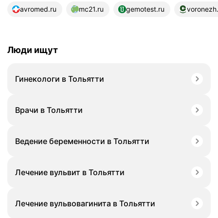
12 источников
avromed.ru
mc21.ru
gemotest.ru
voronezh
Люди ищут
Гинекологи в Тольятти
Врачи в Тольятти
Ведение беременности в Тольятти
Лечение вульвит в Тольятти
Лечение вульвовагинита в Тольятти