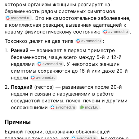
котором организм женщины реагирует на
беременность рядом системных симптомов
. Это не самостоятельное заболевание,
avromed.ru
а комплексная реакция, вызванная адаптацией к
новому физиологическому состоянию
.
avromed.ru
Токсикоз делят на два типа
:
avromed.ru
Ранний
— возникает в первом триместре
беременности, чаще всего между 5-й и 12-й
неделями
. У некоторых женщин
avromed.ru
симптомы сохраняются до 16-й или даже 20-й
недели
.
avromed.ru
Поздний
(гестоз) — развивается после 20-й
недели и связан с нарушениями в работе
сосудистой системы, почек, печени и другими
осложнениями
.
avromed.ru
mc21.ru
Причины
Единой теории, однозначно объясняющей
появление токсикоза, нет
. Некоторые
avromed.ru