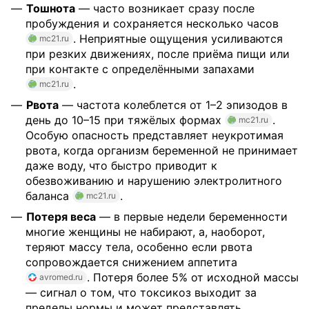
Тошнота
— часто возникает сразу после
пробуждения и сохраняется несколько часов
. Неприятные ощущения усиливаются
mc21.ru
при резких движениях, после приёма пищи или
при контакте с определёнными запахами
.
mc21.ru
Рвота
— частота колеблется от 1–2 эпизодов в
день до 10–15 при тяжёлых формах
.
mc21.ru
Особую опасность представляет неукротимая
рвота, когда организм беременной не принимает
даже воду, что быстро приводит к
обезвоживанию и нарушению электролитного
баланса
.
mc21.ru
Потеря веса
— в первые недели беременности
многие женщины не набирают, а, наоборот,
теряют массу тела, особенно если рвота
сопровождается снижением аппетита
. Потеря более 5% от исходной массы
avromed.ru
— сигнал о том, что токсикоз выходит за
пределы нормы и может представлять