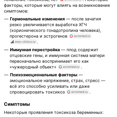
факторы, которые могут влиять на возникновение
симптомов:
Гормональные изменения
— после зачатия
резко увеличивается выработка ХГЧ
(хорионического гонадотропина человека),
прогестерона и эстрогенов
avromed.ru
.
mos-clinics.ru
Иммунная перестройка
— плод содержит
отцовские гены, и иммунная система матери
первоначально воспринимает его как
«чужеродный объект»
.
avromed.ru
Психоэмоциональные факторы
—
эмоциональное напряжение, страх, стресс —
всё это способно усиливать или даже
спровоцировать токсикоз
.
avromed.ru
Симптомы
Некоторые проявления токсикоза беременных: