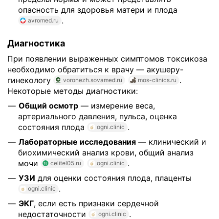
опасность для здоровья матери и плода
.
avromed.ru
Диагностика
При появлении выраженных симптомов токсикоза
необходимо обратиться к врачу — акушеру-
гинекологу
.
voronezh.sovamed.ru
mos-clinics.ru
Некоторые методы диагностики:
Общий осмотр
— измерение веса,
артериального давления, пульса, оценка
состояния плода
.
ogni.clinic
Лабораторные исследования
— клинический и
биохимический анализ крови, общий анализ
мочи
.
celitel05.ru
ogni.clinic
УЗИ
для оценки состояния плода, плаценты
.
ogni.clinic
ЭКГ
, если есть признаки сердечной
недостаточности
.
ogni.clinic