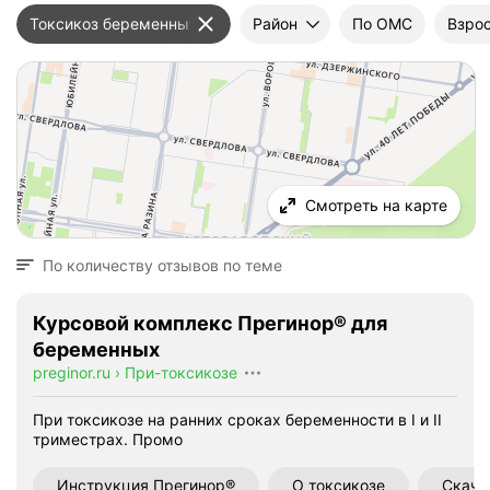
Токсикоз беременных
Район
По ОМС
Взрос
Смотреть на карте
По количеству отзывов по теме
Курсовой комплекс Прегинор® для
беременных
preginor.ru
›
При-токсикозе
При токсикозе на ранних сроках беременности в I и II
триместрах.
Промо
Инструкция Прегинор®
О токсикозе
Скача