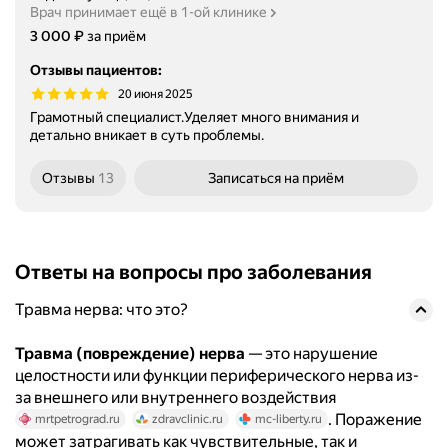
Врач принимает ещё в 1-ой клинике
Цена
3000
₽
3 000
за приём
Отзывы пациентов
:
20 июня 2025
Грамотный специалист.Уделяет много внимания и
детально вникает в суть проблемы.
Отзывы
13
Записаться
на приём
Ответы на вопросы про заболевания
Травма нерва: что это?
Травма (повреждение) нерва
— это нарушение
целостности или функции периферического нерва из-
за внешнего или внутреннего воздействия
. Поражение
mrtpetrograd.ru
zdravclinic.ru
mc-liberty.ru
может затрагивать как чувствительные, так и