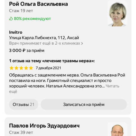
Рой Ольга Васильевна
Стаж 19 лет
80%
рекомендуют
Invitro
Улица Карла Либкнехта, 112, Аксай
Врач принимает ещё в 2-х клиниках
Цена
3000
₽
3 000
за приём
1 отзыв на тему «лечение травмы нерва»
:
7 декабря 2021
Обращалась с защемлением нерва. Ольга Васильевна Рой
поставила на ноги. Грамотный специалист и просто
хороший человек. Наталья Александровна это
…
Читать
ещё
Отзывы
21
Записаться
на приём
Павлов Игорь Эдуардович
Стаж 39 лет