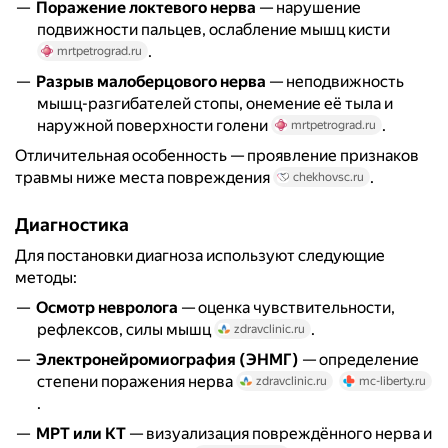
Поражение локтевого нерва
— нарушение
подвижности пальцев, ослабление мышц кисти
.
mrtpetrograd.ru
Разрыв малоберцового нерва
— неподвижность
мышц-разгибателей стопы, онемение её тыла и
наружной поверхности голени
.
mrtpetrograd.ru
Отличительная особенность — проявление признаков
травмы ниже места повреждения
.
chekhovsc.ru
Диагностика
Для постановки диагноза используют следующие
методы:
Осмотр невролога
— оценка чувствительности,
рефлексов, силы мышц
.
zdravclinic.ru
Электронейромиография (ЭНМГ)
— определение
степени поражения нерва
zdravclinic.ru
mc-liberty.ru
.
МРТ или КТ
— визуализация повреждённого нерва и