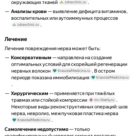
окружающих тканей
.
zdravclinic.ru
Анализы крови
— выявление дефицита витаминов,
воспалительных или аутоиммунных процессов
.
zdravclinic.ru
Лечение
Лечение повреждения нерва может быть:
Консервативным
— направлена на создание
оптимальных условий для скорейшей регенерации
нервных волокон
. В остром
KrasotaiMedicina.ru
периоде показана иммобилизация
KrasotaiMedicina.ru
.
Хирургическим
— применяется при тяжёлых
травмах или стойкой компрессии
.
mc-liberty.ru
Некоторые виды реконструктивных операций: шов
нерва, невролиз, межпучковая пластика нерва
.
KrasotaiMedicina.ru
Самолечение недопустимо
— только
квалифицированный невролог сможет поставить