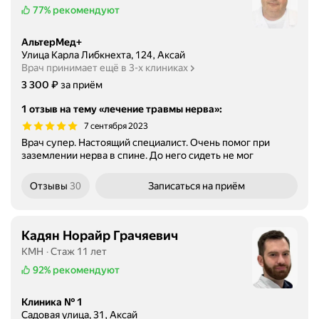
77%
рекомендуют
АльтерМед+
Улица Карла Либкнехта, 124, Аксай
Врач принимает ещё в 3-х клиниках
Цена
3300
₽
3 300
за приём
1 отзыв на тему «лечение травмы нерва»
:
7 сентября 2023
Врач супер. Настоящий специалист. Очень помог при
заземлении нерва в спине. До него сидеть не мог
Отзывы
30
Записаться
на приём
Кадян Норайр Грачяевич
КМН
Стаж 11 лет
92%
рекомендуют
Клиника № 1
Садовая улица, 31, Аксай