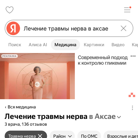
Поиск
Алиса AI
Медицина
Картинки
Видео
Ка
РЕКЛАМА
Вся медицина
Лечение травмы нерва
в Аксае
3 врача, 136 отзывов
Травма нерва
Район
По ОМС
Взрослые и де