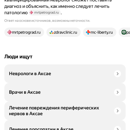
диагноз и объяснить, как именно следует лечить
патологию
.
mrtpetrograd.ru
Ответ на основе источников, возможны неточности.
14 источников
mrtpetrograd.ru
zdravclinic.ru
mc-liberty.ru
pa
Люди ищут
Неврологи в Аксае
Врачи в Аксае
Лечение повреждения периферических
нервов в Аксае
Лечение дорсопатии в Аксае