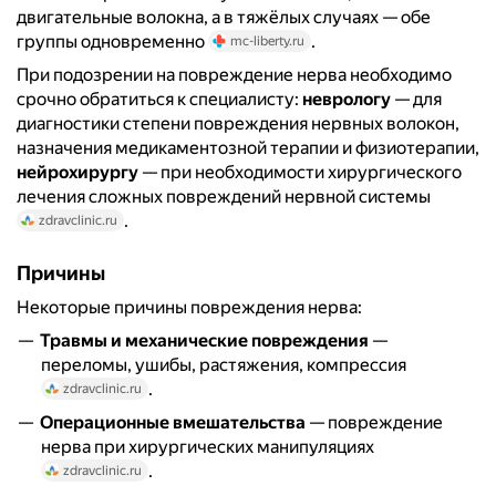
двигательные волокна, а в тяжёлых случаях — обе
группы одновременно
.
mc-liberty.ru
При подозрении на повреждение нерва необходимо
срочно обратиться к специалисту:
неврологу
— для
диагностики степени повреждения нервных волокон,
назначения медикаментозной терапии и физиотерапии,
нейрохирургу
— при необходимости хирургического
лечения сложных повреждений нервной системы
.
zdravclinic.ru
Причины
Некоторые причины повреждения нерва:
Травмы и механические повреждения
—
переломы, ушибы, растяжения, компрессия
.
zdravclinic.ru
Операционные вмешательства
— повреждение
нерва при хирургических манипуляциях
.
zdravclinic.ru