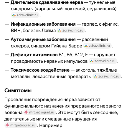
Длительное сдавливание нерва
— туннельные
синдромы (карпальный, локтевой, седалищный)
.
zdravclinic.ru
Инфекционные заболевания
— герпес, сифилис,
ВИЧ, болезнь Лайма
.
zdravclinic.ru
Аутоиммунные заболевания
— рассеянный
склероз, синдром Гийена-Барре
.
zdravclinic.ru
Дефицит витаминов
B1, B6, B12, E — нарушает
проводимость нервных импульсов
.
zdravclinic.ru
Токсическое воздействие
— алкоголь, тяжёлые
металлы, лекарственные препараты
.
zdravclinic.ru
Симптомы
Проявления повреждения нерва зависят от
функционального назначения прерванного нервного
волокна
. Это могут быть сенсорные,
mrtpetrograd.ru
двигательные или смешанные нарушения
. Например:
mrtpetrograd.ru