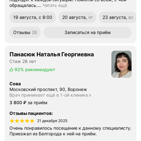
обращалась....
Читать ещё
19 августа, с 8:00
20 августа,
чт
23 августа,
вс
четверг
воскресенье
Отзывы
26
Записаться
на приём
Панасюк Наталья Георгиевна
Стаж 28 лет
92%
рекомендуют
Сова
Московский проспект, 90, Воронеж
Врач принимает ещё в 1-ой клинике
Цена
3800
3 800
₽
за приём
Отзывы пациентов
:
21 декабря 2025
Очень понравилось посещение к данному специалисту.
Приезжал из Белгорода к ней на приём.