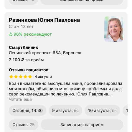
Разинкова Юлия Павловна
Стаж 13 лет
96%
рекомендуют
СмартКлиник
Ленинский проспект, 68А, Воронеж
Цена
2100
2 100
₽
за приём
Отзывы пациентов
:
4 августа
Врач внимательно выслушала меня, проанализировала
мои жалобы, объяснила мне причину проблемы и дала
свои рекомендации по лечению. Юлия Павловна
…
Читать ещё
Сегодня, 14:30
9 августа,
вс
10 августа,
пн
14
воскресенье
понедельник
пя
Отзывы
25
Записаться
на приём