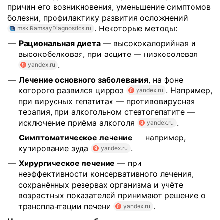
причин его возникновения, уменьшение симптомов
болезни, профилактику развития осложнений
. Некоторые методы:
msk.RamsayDiagnostics.ru
Рациональная диета
— высококалорийная и
высокобелковая, при асците — низкосолевая
.
yandex.ru
Лечение основного заболевания
, на фоне
которого развился цирроз
. Например,
yandex.ru
при вирусных гепатитах — противовирусная
терапия, при алкогольном стеатогепатите —
исключение приёма алкоголя
.
yandex.ru
Симптоматическое лечение
— например,
купирование зуда
.
yandex.ru
Хирургическое лечение
— при
неэффективности консервативного лечения,
сохранённых резервах организма и учёте
возрастных показателей принимают решение о
трансплантации печени
.
yandex.ru