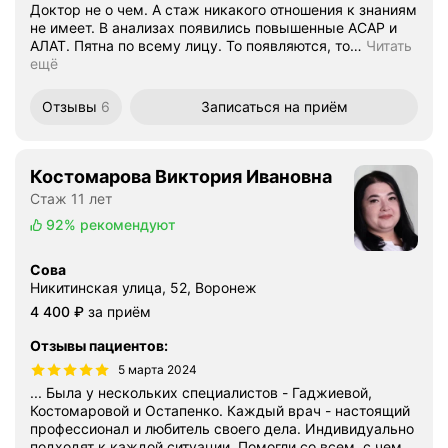
Доктор не о чем. А стаж никакого отношения к знаниям
не имеет. В анализах появились повышенные АСАР и
АЛАТ. Пятна по всему лицу. То появляются, то
…
Читать
ещё
Отзывы
6
Записаться
на приём
Костомарова Виктория Ивановна
Стаж 11 лет
92%
рекомендуют
Сова
Никитинская улица, 52, Воронеж
Цена
4400
4 400
₽
за приём
Отзывы пациентов
:
5 марта 2024
... Была у нескольких специалистов - Гаджиевой,
Костомаровой и Остапенко. Каждый врач - настоящий
профессионал и любитель своего дела. Индивидуально
подходят к каждой ситуации. Помогли со всем, с чем