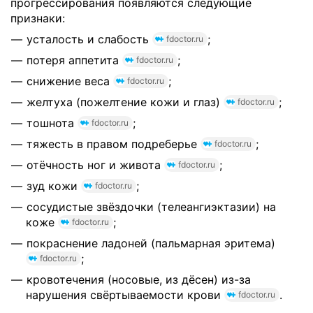
прогрессирования появляются следующие
признаки:
усталость и слабость
;
fdoctor.ru
потеря аппетита
;
fdoctor.ru
снижение веса
;
fdoctor.ru
желтуха (пожелтение кожи и глаз)
;
fdoctor.ru
тошнота
;
fdoctor.ru
тяжесть в правом подреберье
;
fdoctor.ru
отёчность ног и живота
;
fdoctor.ru
зуд кожи
;
fdoctor.ru
сосудистые звёздочки (телеангиэктазии) на
коже
;
fdoctor.ru
покраснение ладоней (пальмарная эритема)
;
fdoctor.ru
кровотечения (носовые, из дёсен) из-за
нарушения свёртываемости крови
.
fdoctor.ru