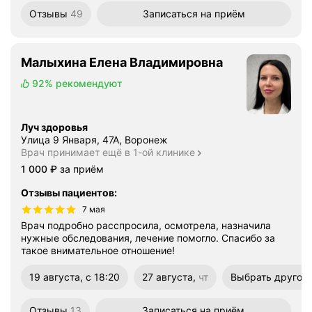
Отзывы
49
Записаться
на приём
Малыхина Елена Владимировна
92%
рекомендуют
Луч здоровья
Улица 9 Января, 47А, Воронеж
Врач принимает ещё в 1-ой клинике
Цена
1000
1 000
₽
за приём
Отзывы пациентов
:
7 мая
Врач подробно расспросила, осмотрела, назначила
нужные обследования, лечение помогло. Спасибо за
такое внимательное отношение!
19 августа, с 18:20
27 августа,
чт
Выбрать другое
четверг
Отзывы
13
Записаться
на приём