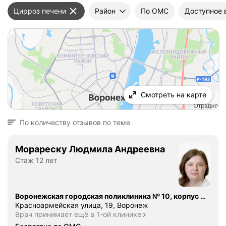
Цирроз печени
Район
По ОМС
Доступное 
Смотреть на карте
По количеству отзывов по теме
Морареску Людмила Андреевна
Стаж 12 лет
Воронежская городская поликлиника № 10, корпус № 1
Красноармейская улица, 19, Воронеж
Врач принимает ещё в 1-ой клинике