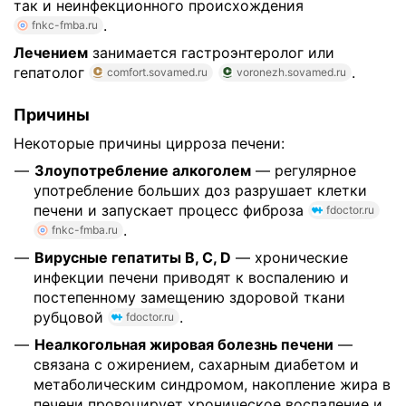
так и неинфекционного происхождения
.
fnkc-fmba.ru
Лечением
занимается гастроэнтеролог или
гепатолог
.
comfort.sovamed.ru
voronezh.sovamed.ru
Причины
Некоторые причины цирроза печени:
Злоупотребление алкоголем
— регулярное
употребление больших доз разрушает клетки
печени и запускает процесс фиброза
fdoctor.ru
.
fnkc-fmba.ru
Вирусные гепатиты B, C, D
— хронические
инфекции печени приводят к воспалению и
постепенному замещению здоровой ткани
рубцовой
.
fdoctor.ru
Неалкогольная жировая болезнь печени
—
связана с ожирением, сахарным диабетом и
метаболическим синдромом, накопление жира в
печени провоцирует хроническое воспаление и