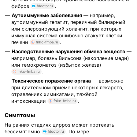
фиброз
.
fdoctor.ru
Аутоиммунные заболевания
— например,
аутоиммунный гепатит, первичный билиарный
или склерозирующий холангит, при которых
иммунная система ошибочно атакует клетки
печени
.
fnkc-fmba.ru
Наследственные нарушения обмена веществ
—
например, болезнь Вильсона (накопление меди)
или гемохроматоз (избыток железа)
.
fnkc-fmba.ru
Токсическое поражение органа
— возможно
при длительном приёме некоторых лекарств,
отравлениях химикатами, тяжёлой
интоксикации
.
fnkc-fmba.ru
Симптомы
На ранних стадиях цирроз может протекать
бессимптомно
. По мере
fdoctor.ru