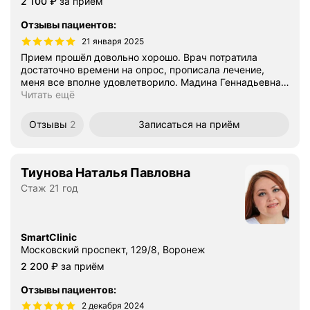
Цена
2100
2 100
₽
за приём
Отзывы пациентов
:
21 января 2025
Прием прошёл довольно хорошо. Врач потратила
достаточно времени на опрос, прописала лечение,
меня все вполне удовлетворило. Мадина Геннадьевна
…
Читать ещё
Отзывы
2
Записаться
на приём
Тиунова Наталья Павловна
Стаж 21 год
SmartClinic
Московский проспект, 129/8, Воронеж
Цена
2200
2 200
₽
за приём
Отзывы пациентов
:
2 декабря 2024