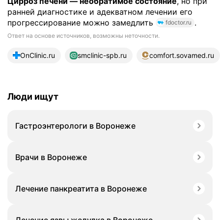
Цирроз печени — необратимое состояние
, но при
ранней диагностике и адекватном лечении его
прогрессирование можно замедлить
.
fdoctor.ru
Ответ на основе источников, возможны неточности.
14 источников
OnClinic.ru
smclinic-spb.ru
comfort.sovamed.ru
Люди ищут
Гастроэнтерологи в Воронеже
Врачи в Воронеже
Лечение панкреатита в Воронеже