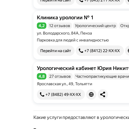
Перейти на сайт
+7 (843) 211-XX-XX
Клиника урологии № 1
4,2
12 отзывов
Урологический центр
Отк
Рейтинг 4,2 из 5
ул. Володарского, 84А, Пенза
Парковка для людей с инвалидностью
Перейти на сайт
+7 (8412) 22-XX-XX
Урологический кабинет Юрия Никит
4,8
27 отзывов
Частнопрактикующие врачи
Рейтинг 4,8 из 5
Ярославская ул., 49, Тольятти
+7 (8482) 49-XX-XX
Какие услуги предоставляют в урологическ