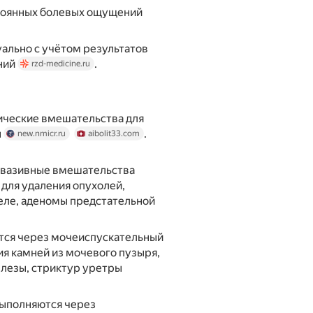
тоянных болевых ощущений
ально с учётом результатов
аний
.
rzd-medicine.ru
ические вмешательства для
ы
.
new.nmicr.ru
aibolit33.com
вазивные вмешательства
для удаления опухолей,
еле, аденомы предстательной
тся через мочеиспускательный
ия камней из мочевого пузыря,
лезы, стриктур уретры
ыполняются через