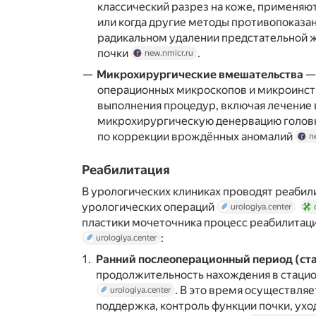
классический разрез на коже, применяю
или когда другие методы противопоказа
радикальном удалении предстательной 
почки
.
new.nmicr.ru
Микрохирургические вмешательства
— 
операционных микроскопов и микроинст
выполнения процедур, включая лечение 
микрохирургическую денервацию головк
по коррекции врождённых аномалий
n
Реабилитация
В урологических клиниках проводят реабил
урологических операций
urologiya.center
пластики мочеточника процесс реабилитаци
:
urologiya.center
Ранний послеоперационный период (ст
продолжительность нахождения в стацио
. В это время осуществля
urologiya.center
поддержка, контроль функции почки, ух