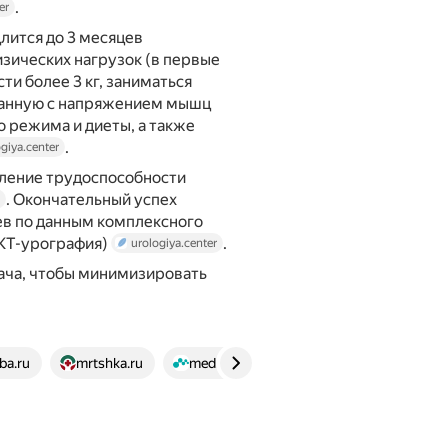
.
er
лится до 3 месяцев
изических нагрузок (в первые
и более 3 кг, заниматься
язанную с напряжением мышц
 режима и диеты, а также
.
giya.center
ление трудоспособности
. Окончательный успех
ев по данным комплексного
 КТ-урография)
.
urologiya.center
ача, чтобы минимизировать
ba.ru
mrtshka.ru
medsi.ru
emcmos.ru
smclini