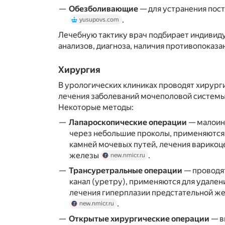
Обезболивающие
— для устранения пос
.
yusupovs.com
Лечебную тактику врач подбирает индивиду
анализов, диагноза, наличия противопоказ
Хирургия
В урологических клиниках проводят хирург
лечения заболеваний мочеполовой систем
Некоторые методы:
Лапароскопические операции
— малоин
через небольшие проколы, применяются 
камней мочевых путей, лечения варикоц
железы
.
new.nmicr.ru
Трансуретральные операции
— проводя
канал (уретру), применяются для удален
лечения гиперплазии предстательной же
.
new.nmicr.ru
Открытые хирургические операции
— в