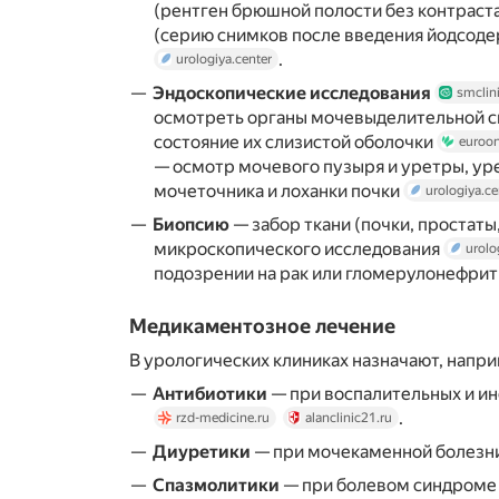
(рентген брюшной полости без контраст
(серию снимков после введения йодсод
.
urologiya.center
Эндоскопические исследования
smclini
осмотреть органы мочевыделительной с
состояние их слизистой оболочки
euroon
— осмотр мочевого пузыря и уретры, ур
мочеточника и лоханки почки
urologiya.ce
Биопсию
— забор ткани (почки, простаты
микроскопического исследования
urolo
подозрении на рак или гломерулонефри
Медикаментозное лечение
В урологических клиниках назначают, напр
Антибиотики
— при воспалительных и и
.
rzd-medicine.ru
alanclinic21.ru
Диуретики
— при мочекаменной болезн
Спазмолитики
— при болевом синдром