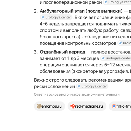
и послеоперационной раной
urologiya.cent
Амбулаторный этап (после выписки)
— д
. Включает ограничение ф
urologiya.center
4–6 недель запрещается поднимать тяжест
спортом и выполнять любую работу, св
брюшного пресса), соблюдение питьевого
посещение контрольных осмотров
urolo
Отдалённый период
— полное восстанов
занимает от 1 до 3 месяцев
urologiya.center
операции оценивается через 6–12 месяц
обследования (экскреторная урография,
Важно строго следовать рекомендациям вр
риски осложнений
.
urologiya.center
Ответ на основе источников, возможны неточности.
24 источника
emcmos.ru
rzd-medicine.ru
fnkc-fm