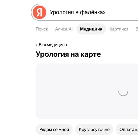
Поиск
Алиса AI
Медицина
Медицина
Картинки
Вся медицина
Урология на карте
Рядом со мной
Круглосуточно
Оплата к