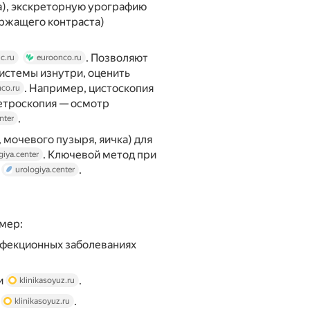
а), экскреторную урографию
ержащего контраста)
. Позволяют
c.ru
euroonco.ru
истемы изнутри, оценить
. Например, цистоскопия
co.ru
етроскопия — осмотр
.
nter
, мочевого пузыря, яичка) для
. Ключевой метод при
giya.center
т
.
urologiya.center
имер:
нфекционных заболеваниях
и
.
klinikasoyuz.ru
е
.
klinikasoyuz.ru