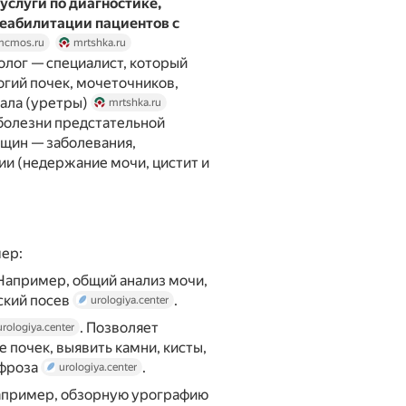
услуги по диагностике,
еабилитации пациентов с
mcmos.ru
mrtshka.ru
ролог — специалист, который
огий почек, мочеточников,
нала (уретры)
mrtshka.ru
 болезни предстательной
нщин — заболевания,
ии (недержание мочи, цистит и
мер:
 Например, общий анализ мочи,
ский посев
.
urologiya.center
. Позволяет
urologiya.center
 почек, выявить камни, кисты,
ефроза
.
urologiya.center
апример, обзорную урографию