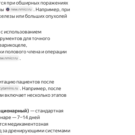
тся при обширных поражениях
ны
. Например, при
new.nmicr.ru
железы или больших опухолей
с использованием
рументов для точного
варикоцеле,
и полового члена и операции
.
ew.nmicr.ru
итацию пациентов после
. Например, после
cytamins.ru
и включает несколько этапов
ационарный)
— стандартная
наре — 7–14 дней
ется медикаментозная
од за дренирующими системами