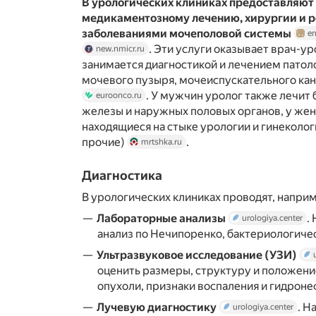
В урологических клиниках предоставляют 
медикаментозному лечению, хирургии и р
заболеваниями мочеполовой системы
e
. Эти услуги оказывает врач-у
new.nmicr.ru
занимается диагностикой и лечением патол
мочевого пузыря, мочеиспускательного ка
. У мужчин уролог также лечит
euroonco.ru
железы и наружных половых органов, у же
находящиеся на стыке урологии и гинеколог
прочие)
.
mrtshka.ru
Диагностика
В урологических клиниках проводят, напри
Лабораторные анализы
.
urologiya.center
анализ по Нечипоренко, бактериологиче
Ультразвуковое исследование (УЗИ)
оценить размеры, структуру и положение
опухоли, признаки воспаления и гидрон
Лучевую диагностику
. Н
urologiya.center