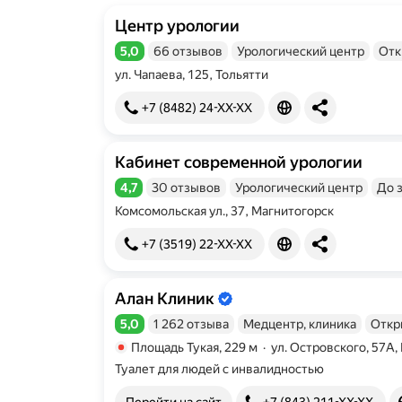
Центр урологии
5,0
66 отзывов
Урологический центр
Отк
Рейтинг 5,0 из 5
ул. Чапаева, 125, Тольятти
+7 (8482) 24-XX-XX
Кабинет современной урологии
4,7
30 отзывов
Урологический центр
До 
Рейтинг 4,7 из 5
Комсомольская ул., 37, Магнитогорск
+7 (3519) 22-XX-XX
Алан Клиник
Информация об организации подтве
5,0
1 262 отзыва
Медцентр, клиника
Откр
Рейтинг 5,0 из 5
Площадь Тукая
229 м
·
ул. Островского, 57А,
Метро Площадь Тукая Расстояние 229 м
Туалет для людей с инвалидностью