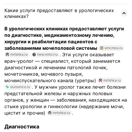
Какие услуги предоставляют в урологических
клиниках?
В урологических клиниках предоставляют услуги
по диагностике, медикаментозному лечению,
хирургии и реабилитации пациентов с
заболеваниями мочеполовой системы
emcmos.ru
. Эти услуги оказывает
mrtshka.ru
new.nmicr.ru
врач-уролог — специалист, который занимается
диагностикой и лечением патологий почек,
мочеточников, мочевого пузыря,
мочеиспускательного канала (уретры)
mrtshka.ru
. У мужчин уролог также лечит болезни
euroonco.ru
предстательной железы и наружных половых
органов, у женщин — заболевания, находящиеся на
стыке урологии и гинекологии (недержание мочи,
цистит и прочие)
.
mrtshka.ru
Диагностика