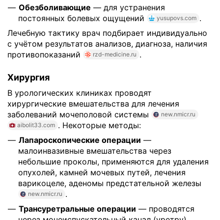
Обезболивающие
— для устранения
постоянных болевых ощущений
.
yusupovs.com
Лечебную тактику врач подбирает индивидуально
с учётом результатов анализов, диагноза, наличия
противопоказаний
.
rzd-medicine.ru
Хирургия
В урологических клиниках проводят
хирургические вмешательства для лечения
заболеваний мочеполовой системы
new.nmicr.ru
. Некоторые методы:
aibolit33.com
Лапароскопические операции
—
малоинвазивные вмешательства через
небольшие проколы, применяются для удаления
опухолей, камней мочевых путей, лечения
варикоцеле, аденомы предстательной железы
.
new.nmicr.ru
Трансуретральные операции
— проводятся
через мочеиспускательный канал (уретру),