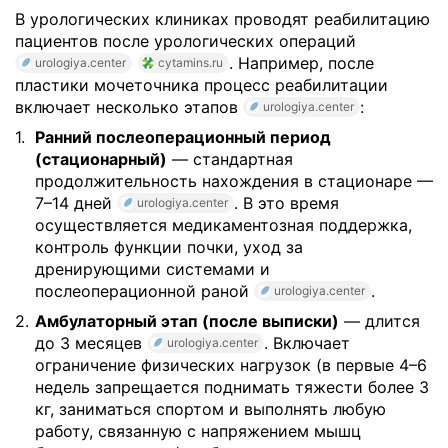
В урологических клиниках проводят реабилитацию
пациентов после урологических операций
. Например, после
urologiya.center
cytamins.ru
пластики мочеточника процесс реабилитации
включает несколько этапов
:
urologiya.center
Ранний послеоперационный период
(стационарный)
— стандартная
продолжительность нахождения в стационаре —
7–14 дней
. В это время
urologiya.center
осуществляется медикаментозная поддержка,
контроль функции почки, уход за
дренирующими системами и
послеоперационной раной
.
urologiya.center
Амбулаторный этап (после выписки)
— длится
до 3 месяцев
. Включает
urologiya.center
ограничение физических нагрузок (в первые 4–6
недель запрещается поднимать тяжести более 3
кг, заниматься спортом и выполнять любую
работу, связанную с напряжением мышц