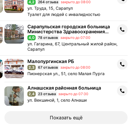
4,2
264 отзыва
закрыто до 08:00
Рейтинг 4,2 из 5
Адрес: ул. Труда, 15, Сарапул .
ул. Труда, 15, Сарапул
Туалет для людей с инвалидностью
Сарапульская городская больница
Сарапульская городская больница Министерства Здравоохра
Министерства Здравоохранения
Удмуртской Республики
4,0
78 отзывов
закрыто до 07:00
Рейтинг 4,0 из 5
Адрес: ул. Гагарина, 67, Центральный жилой район,
ул. Гагарина, 67, Центральный жилой район,
Сарапул
Малопургинская РБ
Малопургинская РБ
2,3
67 отзывов
закрыто до 08:00
Рейтинг 2,3 из 5
Адрес: Пионерская ул., 51, село Малая Пурга .
Пионерская ул., 51, село Малая Пурга
Алнашская районная больница
Алнашская районная больница
2,4
23 отзыва
закрыто до 07:30
Рейтинг 2,4 из 5
Адрес: ул. Векшиной, 1, село Алнаши .
ул. Векшиной, 1, село Алнаши
Показать ещё