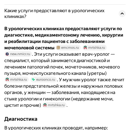
Какие услуги предоставляют в урологических
клиниках?
В урологических клиниках предоставляют услуги по
диагностике, медикаментозному лечению, хирургии
и реабилитации пациентов с заболеваниями
мочеполовой системы
emcmos.ru
mrtshka.ru
. Эти услуги оказывает врач-уролог —
new.nmicr.ru
специалист, который занимается диагностикой и
лечением патологий почек, мочеточников, мочевого
пузыря, мочеиспускательного канала (уретры)
. У мужчин уролог также лечит
mrtshka.ru
euroonco.ru
болезни предстательной железы и наружных половых
органов, у женщин — заболевания, находящиеся на
стыке урологии и гинекологии (недержание мочи,
цистит и прочие)
.
mrtshka.ru
Диагностика
В урологических клиниках проводят, например: