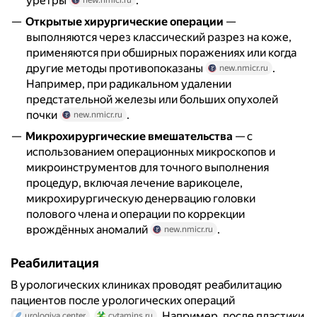
уретры
.
new.nmicr.ru
Открытые хирургические операции
—
выполняются через классический разрез на коже,
применяются при обширных поражениях или когда
другие методы противопоказаны
.
new.nmicr.ru
Например, при радикальном удалении
предстательной железы или больших опухолей
почки
.
new.nmicr.ru
Микрохирургические вмешательства
— с
использованием операционных микроскопов и
микроинструментов для точного выполнения
процедур, включая лечение варикоцеле,
микрохирургическую денервацию головки
полового члена и операции по коррекции
врождённых аномалий
.
new.nmicr.ru
Реабилитация
В урологических клиниках проводят реабилитацию
пациентов после урологических операций
. Например, после пластики
urologiya.center
cytamins.ru