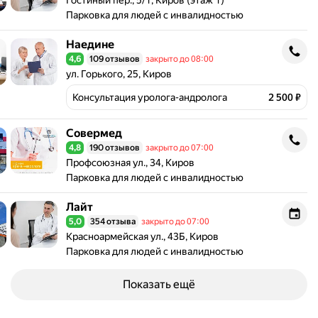
Гостиный пер., 5/1, Киров (этаж 1)
Парковка для людей с инвалидностью
Наедине
Наедине
4,6
109 отзывов
закрыто до 08:00
Рейтинг 4,6 из 5
Адрес: ул. Горького, 25, Киров .
ул. Горького, 25, Киров
Консультация уролога-андролога
2 500 ₽
Совермед
Совермед
4,8
190 отзывов
закрыто до 07:00
Рейтинг 4,8 из 5
Адрес: Профсоюзная ул., 34, Киров .
Профсоюзная ул., 34, Киров
Парковка для людей с инвалидностью
Лайт
Лайт
5,0
354 отзыва
закрыто до 07:00
Рейтинг 5,0 из 5
Адрес: Красноармейская ул., 43Б, Киров .
Красноармейская ул., 43Б, Киров
Парковка для людей с инвалидностью
Показать ещё