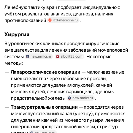
Лечебную тактику врач подбирает индивидуально с
учётом результатов анализов, диагноза, наличия
противопоказаний
.
rzd-medicine.ru
Хирургия
В урологических клиниках проводят хирургические
вмешательства для лечения заболеваний мочеполовой
системы
. Некоторые
new.nmicr.ru
aibolit33.com
методы:
Лапароскопические операции
— малоинвазивные
вмешательства через небольшие проколы,
применяются для удаления опухолей, камней
мочевых путей, лечения варикоцеле, аденомы
предстательной железы
.
new.nmicr.ru
Трансуретральные операции
— проводятся через
мочеиспускательный канал (уретру), применяются
для удаления камней из мочевого пузыря, лечения
гиперплазии предстательной железы, стриктур