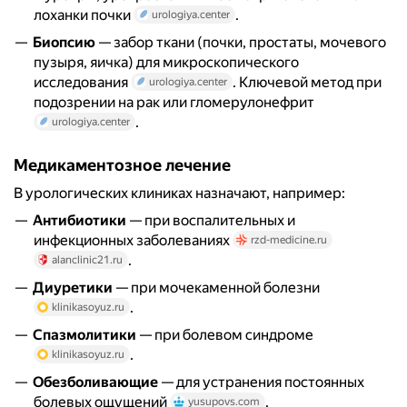
лоханки почки
.
urologiya.center
Биопсию
— забор ткани (почки, простаты, мочевого
пузыря, яичка) для микроскопического
исследования
. Ключевой метод при
urologiya.center
подозрении на рак или гломерулонефрит
.
urologiya.center
Медикаментозное лечение
В урологических клиниках назначают, например:
Антибиотики
— при воспалительных и
инфекционных заболеваниях
rzd-medicine.ru
.
alanclinic21.ru
Диуретики
— при мочекаменной болезни
.
klinikasoyuz.ru
Спазмолитики
— при болевом синдроме
.
klinikasoyuz.ru
Обезболивающие
— для устранения постоянных
болевых ощущений
.
yusupovs.com