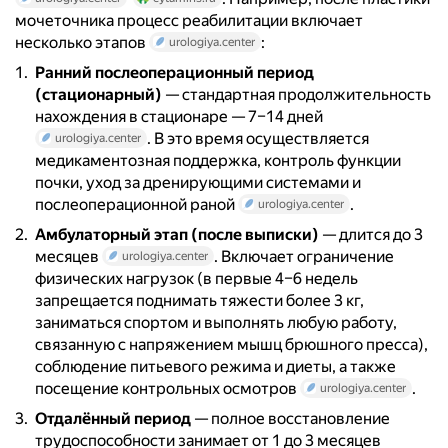
мочеточника процесс реабилитации включает
несколько этапов
:
urologiya.center
Ранний послеоперационный период
(стационарный)
— стандартная продолжительность
нахождения в стационаре — 7–14 дней
. В это время осуществляется
urologiya.center
медикаментозная поддержка, контроль функции
почки, уход за дренирующими системами и
послеоперационной раной
.
urologiya.center
Амбулаторный этап (после выписки)
— длится до 3
месяцев
. Включает ограничение
urologiya.center
физических нагрузок (в первые 4–6 недель
запрещается поднимать тяжести более 3 кг,
заниматься спортом и выполнять любую работу,
связанную с напряжением мышц брюшного пресса),
соблюдение питьевого режима и диеты, а также
посещение контрольных осмотров
.
urologiya.center
Отдалённый период
— полное восстановление
трудоспособности занимает от 1 до 3 месяцев