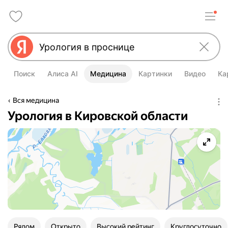
Поиск
Алиса AI
Медицина
Картинки
Видео
Ка
Вся медицина
Урология в Кировской области
Рядом
Открыто
Высокий рейтинг
Круглосуточно