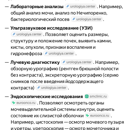
Лабораторные анализы
. Например,
urologiya.center
общий анализ мочи, анализ по Нечипоренко,
бактериологический посев
.
urologiya.center
Ультразвуковое исследование (УЗИ)
. Позволяет оценить размеры,
urologiya.center
структуру и положение почек, выявить камни,
кисты, опухоли, признаки воспаления и
гидронефроза
.
urologiya.center
Лучевую диагностику
. Например,
urologiya.center
обзорную урографию (рентген брюшной полости
без контраста), экскреторную урографию (серию
снимков после введения йодсодержащего
контраста)
.
urologiya.center
Эндоскопические исследования
smclinic.ru
. Позволяют осмотреть органы
euroonco.ru
мочевыделительной системы изнутри, оценить
состояние их слизистой оболочки
.
euroonco.ru
Например, цистоскопия — осмотр мочевого пузыря
и уретры, уретроскопия — осмотр мочеточника и