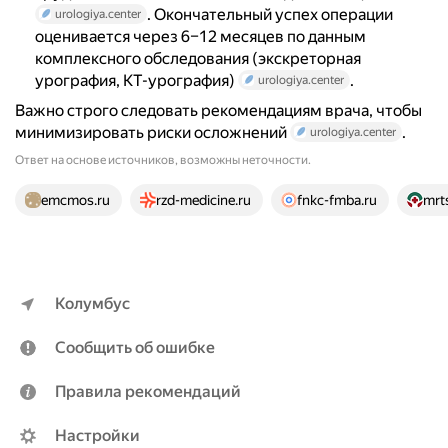
. Окончательный успех операции
urologiya.center
оценивается через 6–12 месяцев по данным
комплексного обследования (экскреторная
урография, КТ-урография)
.
urologiya.center
Важно строго следовать рекомендациям врача, чтобы
минимизировать риски осложнений
.
urologiya.center
Ответ на основе источников, возможны неточности.
24 источника
emcmos.ru
rzd-medicine.ru
fnkc-fmba.ru
mrt
Колумбус
Сообщить об ошибке
Правила рекомендаций
Настройки