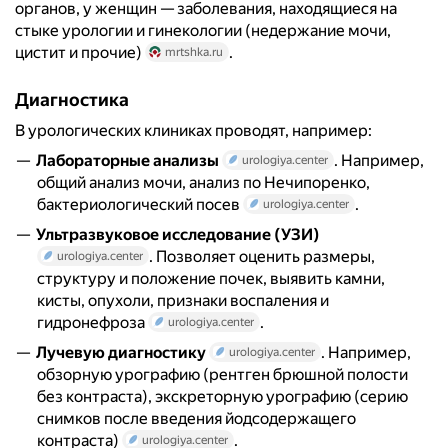
органов, у женщин — заболевания, находящиеся на
стыке урологии и гинекологии (недержание мочи,
цистит и прочие)
.
mrtshka.ru
Диагностика
В урологических клиниках проводят, например:
Лабораторные анализы
. Например,
urologiya.center
общий анализ мочи, анализ по Нечипоренко,
бактериологический посев
.
urologiya.center
Ультразвуковое исследование (УЗИ)
. Позволяет оценить размеры,
urologiya.center
структуру и положение почек, выявить камни,
кисты, опухоли, признаки воспаления и
гидронефроза
.
urologiya.center
Лучевую диагностику
. Например,
urologiya.center
обзорную урографию (рентген брюшной полости
без контраста), экскреторную урографию (серию
снимков после введения йодсодержащего
контраста)
.
urologiya.center