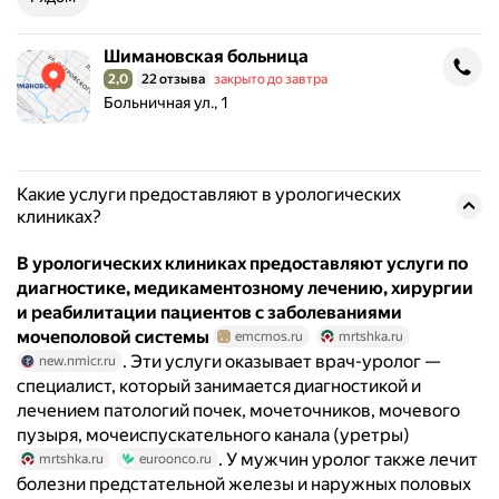
Шимановская больница
Шимановская больница
2,0
22 отзыва
закрыто до завтра
Рейтинг 2,0 из 5
Адрес: Больничная ул., 1 .
Больничная ул., 1
Какие услуги предоставляют в урологических
клиниках?
В урологических клиниках предоставляют услуги по
диагностике, медикаментозному лечению, хирургии
и реабилитации пациентов с заболеваниями
мочеполовой системы
emcmos.ru
mrtshka.ru
. Эти услуги оказывает врач-уролог —
new.nmicr.ru
специалист, который занимается диагностикой и
лечением патологий почек, мочеточников, мочевого
пузыря, мочеиспускательного канала (уретры)
. У мужчин уролог также лечит
mrtshka.ru
euroonco.ru
болезни предстательной железы и наружных половых