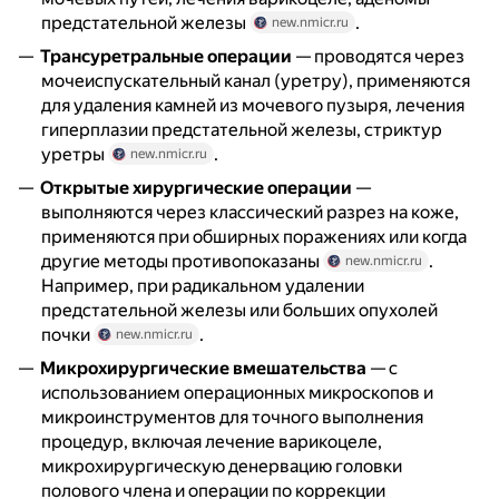
предстательной железы
.
new.nmicr.ru
Трансуретральные операции
— проводятся через
мочеиспускательный канал (уретру), применяются
для удаления камней из мочевого пузыря, лечения
гиперплазии предстательной железы, стриктур
уретры
.
new.nmicr.ru
Открытые хирургические операции
—
выполняются через классический разрез на коже,
применяются при обширных поражениях или когда
другие методы противопоказаны
.
new.nmicr.ru
Например, при радикальном удалении
предстательной железы или больших опухолей
почки
.
new.nmicr.ru
Микрохирургические вмешательства
— с
использованием операционных микроскопов и
микроинструментов для точного выполнения
процедур, включая лечение варикоцеле,
микрохирургическую денервацию головки
полового члена и операции по коррекции