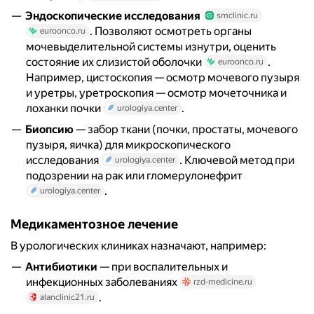
Эндоскопические исследования
smclinic.ru
. Позволяют осмотреть органы
euroonco.ru
мочевыделительной системы изнутри, оценить
состояние их слизистой оболочки
.
euroonco.ru
Например, цистоскопия — осмотр мочевого пузыря
и уретры, уретроскопия — осмотр мочеточника и
лоханки почки
.
urologiya.center
Биопсию
— забор ткани (почки, простаты, мочевого
пузыря, яичка) для микроскопического
исследования
. Ключевой метод при
urologiya.center
подозрении на рак или гломерулонефрит
.
urologiya.center
Медикаментозное лечение
В урологических клиниках назначают, например:
Антибиотики
— при воспалительных и
инфекционных заболеваниях
rzd-medicine.ru
.
alanclinic21.ru