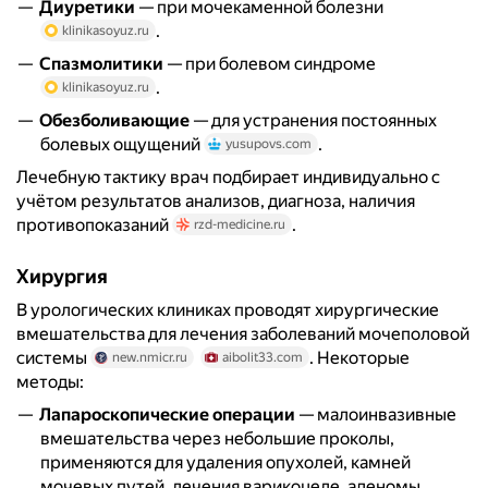
Диуретики
— при мочекаменной болезни
.
klinikasoyuz.ru
Спазмолитики
— при болевом синдроме
.
klinikasoyuz.ru
Обезболивающие
— для устранения постоянных
болевых ощущений
.
yusupovs.com
Лечебную тактику врач подбирает индивидуально с
учётом результатов анализов, диагноза, наличия
противопоказаний
.
rzd-medicine.ru
Хирургия
В урологических клиниках проводят хирургические
вмешательства для лечения заболеваний мочеполовой
системы
. Некоторые
new.nmicr.ru
aibolit33.com
методы:
Лапароскопические операции
— малоинвазивные
вмешательства через небольшие проколы,
применяются для удаления опухолей, камней
мочевых путей, лечения варикоцеле, аденомы