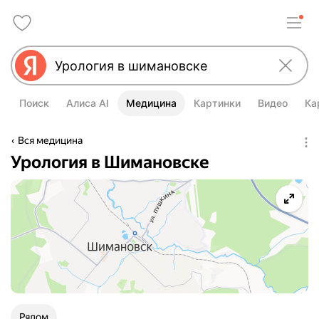
Поиск
Алиса AI
Медицина
Картинки
Видео
Ка
Вся медицина
Урология в Шимановске
Рядом