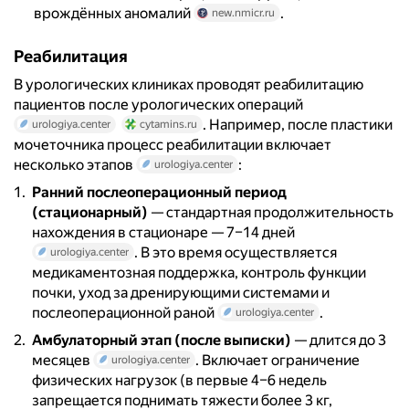
врождённых аномалий
.
new.nmicr.ru
Реабилитация
В урологических клиниках проводят реабилитацию
пациентов после урологических операций
. Например, после пластики
urologiya.center
cytamins.ru
мочеточника процесс реабилитации включает
несколько этапов
:
urologiya.center
Ранний послеоперационный период
(стационарный)
— стандартная продолжительность
нахождения в стационаре — 7–14 дней
. В это время осуществляется
urologiya.center
медикаментозная поддержка, контроль функции
почки, уход за дренирующими системами и
послеоперационной раной
.
urologiya.center
Амбулаторный этап (после выписки)
— длится до 3
месяцев
. Включает ограничение
urologiya.center
физических нагрузок (в первые 4–6 недель
запрещается поднимать тяжести более 3 кг,