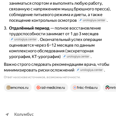
заниматься спортом и выполнять любую работу,
связанную с напряжением мышц брюшного пресса),
соблюдение питьевого режима и диеты, а также
посещение контрольных осмотров
.
urologiya.center
Отдалённый период
— полное восстановление
трудоспособности занимает от 1 до 3 месяцев
. Окончательный успех операции
urologiya.center
оценивается через 6–12 месяцев по данным
комплексного обследования (экскреторная
урография, КТ-урография)
.
urologiya.center
Важно строго следовать рекомендациям врача, чтобы
минимизировать риски осложнений
.
urologiya.center
Ответ на основе источников, возможны неточности.
24 источника
emcmos.ru
rzd-medicine.ru
fnkc-fmba.ru
mrt
Колумбус