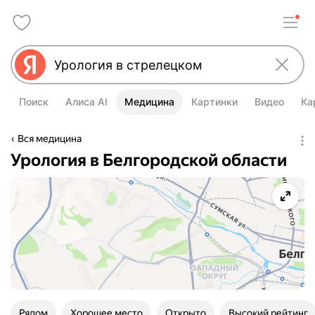
Поиск
Алиса AI
Медицина
Картинки
Видео
Ка
Вся медицина
Урология в Белгородской области
Рядом
Хорошее место
Открыто
Высокий рейтинг