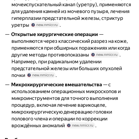
мочеиспускательный канал (уретру), применяются
для удаления камней из мочевого пузыря, лечения
гиперплазии предстательной железы, стриктур
уретры
.
new.nmicr.ru
Открытые хирургические операции
—
выполняются через классический разрез на коже,
применяются при обширных поражениях или когда
другие методы противопоказаны
.
new.nmicr.ru
Например, при радикальном удалении
предстательной железы или больших опухолей
почки
.
new.nmicr.ru
Микрохирургические вмешательства
— с
использованием операционных микроскопов и
микроинструментов для точного выполнения
процедур, включая лечение варикоцеле,
микрохирургическую денервацию головки
полового члена и операции по коррекции
врождённых аномалий
.
new.nmicr.ru