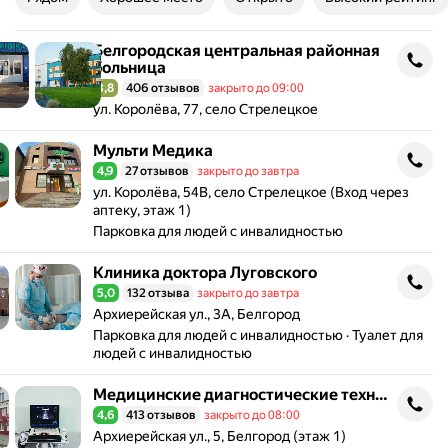
Белгородская центральная районная
Белгородская центральная районная больница
больница
3,8
406 отзывов
закрыто до 09:00
Рейтинг 3,8 из 5
Адрес: ул. Королёва, 77, село Стрелецкое .
ул. Королёва, 77, село Стрелецкое
Мульти Медика
Мульти Медика
4,9
27 отзывов
закрыто до завтра
Рейтинг 4,9 из 5
Адрес: ул. Королёва, 54В, село Стрелецкое (Вход через
ул. Королёва, 54В, село Стрелецкое (Вход через
аптеку, этаж 1)
Парковка для людей с инвалидностью
Клиника доктора Луговского
Клиника доктора Луговского
5,0
132 отзыва
закрыто до завтра
Рейтинг 5,0 из 5
Адрес: Архиерейская ул., 3А, Белгород .
Архиерейская ул., 3А, Белгород
Парковка для людей с инвалидностью
Туалет для
людей с инвалидностью
Медицинские диагностические технологии
Медицинские диагностические технологии
4,6
413 отзывов
закрыто до 08:00
Рейтинг 4,6 из 5
Адрес: Архиерейская ул., 5, Белгород (этаж 1) .
Архиерейская ул., 5, Белгород (этаж 1)