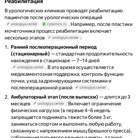
Реабилитация
В урологических клиниках проводят реабилитацию
пациентов после урологических операций
. Например, после пластики
urologiya.center
cytamins.ru
мочеточника процесс реабилитации включает
несколько этапов
:
urologiya.center
Ранний послеоперационный период
(стационарный)
— стандартная продолжительность
нахождения в стационаре — 7–14 дней
. В это время осуществляется
urologiya.center
медикаментозная поддержка, контроль функции
почки, уход за дренирующими системами и
послеоперационной раной
.
urologiya.center
Амбулаторный этап (после выписки)
— длится до 3
месяцев
. Включает ограничение
urologiya.center
физических нагрузок (в первые 4–6 недель
запрещается поднимать тяжести более 3 кг,
заниматься спортом и выполнять любую работу,
связанную с напряжением мышц брюшного пресса),
соблюдение питьевого режима и диеты, а также