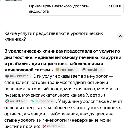
Прием врача-детского уролога-
2 000 ₽
андролога
Какие услуги предоставляют в урологических
клиниках?
В урологических клиниках предоставляют услуги по
диагностике, медикаментозному лечению, хирургии
и реабилитации пациентов с заболеваниями
мочеполовой системы
emcmos.ru
mrtshka.ru
. Эти услуги оказывает врач-уролог —
new.nmicr.ru
специалист, который занимается диагностикой и
лечением патологий почек, мочеточников, мочевого
пузыря, мочеиспускательного канала (уретры)
. У мужчин уролог также лечит
mrtshka.ru
euroonco.ru
болезни предстательной железы и наружных половых
органов, у женщин — заболевания, находящиеся на
стыке урологии и гинекологии (недержание мочи,
цистит и прочие)
.
mrtshka.ru