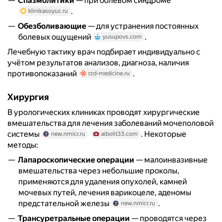
Спазмолитики
— при болевом синдроме
.
klinikasoyuz.ru
Обезболивающие
— для устранения постоянных
болевых ощущений
.
yusupovs.com
Лечебную тактику врач подбирает индивидуально с
учётом результатов анализов, диагноза, наличия
противопоказаний
.
rzd-medicine.ru
Хирургия
В урологических клиниках проводят хирургические
вмешательства для лечения заболеваний мочеполовой
системы
. Некоторые
new.nmicr.ru
aibolit33.com
методы:
Лапароскопические операции
— малоинвазивные
вмешательства через небольшие проколы,
применяются для удаления опухолей, камней
мочевых путей, лечения варикоцеле, аденомы
предстательной железы
.
new.nmicr.ru
Трансуретральные операции
— проводятся через