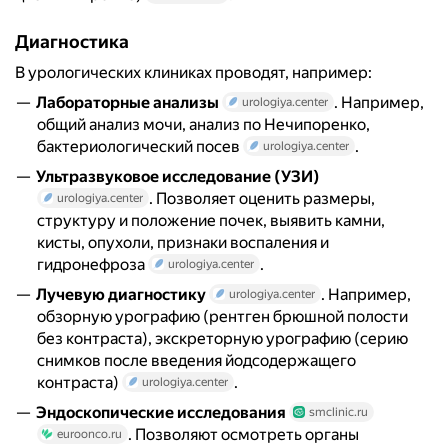
Диагностика
В урологических клиниках проводят, например:
Лабораторные анализы
. Например,
urologiya.center
общий анализ мочи, анализ по Нечипоренко,
бактериологический посев
.
urologiya.center
Ультразвуковое исследование (УЗИ)
. Позволяет оценить размеры,
urologiya.center
структуру и положение почек, выявить камни,
кисты, опухоли, признаки воспаления и
гидронефроза
.
urologiya.center
Лучевую диагностику
. Например,
urologiya.center
обзорную урографию (рентген брюшной полости
без контраста), экскреторную урографию (серию
снимков после введения йодсодержащего
контраста)
.
urologiya.center
Эндоскопические исследования
smclinic.ru
. Позволяют осмотреть органы
euroonco.ru