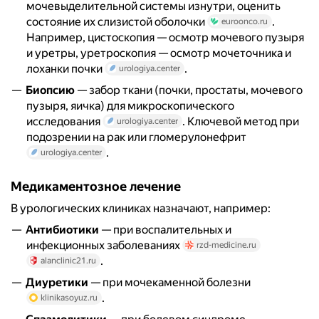
мочевыделительной системы изнутри, оценить
состояние их слизистой оболочки
.
euroonco.ru
Например, цистоскопия — осмотр мочевого пузыря
и уретры, уретроскопия — осмотр мочеточника и
лоханки почки
.
urologiya.center
Биопсию
— забор ткани (почки, простаты, мочевого
пузыря, яичка) для микроскопического
исследования
. Ключевой метод при
urologiya.center
подозрении на рак или гломерулонефрит
.
urologiya.center
Медикаментозное лечение
В урологических клиниках назначают, например:
Антибиотики
— при воспалительных и
инфекционных заболеваниях
rzd-medicine.ru
.
alanclinic21.ru
Диуретики
— при мочекаменной болезни
.
klinikasoyuz.ru