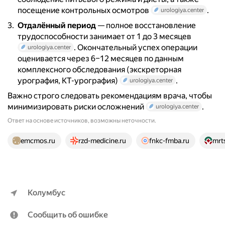
посещение контрольных осмотров
.
urologiya.center
Отдалённый период
— полное восстановление
трудоспособности занимает от 1 до 3 месяцев
. Окончательный успех операции
urologiya.center
оценивается через 6–12 месяцев по данным
комплексного обследования (экскреторная
урография, КТ-урография)
.
urologiya.center
Важно строго следовать рекомендациям врача, чтобы
минимизировать риски осложнений
.
urologiya.center
Ответ на основе источников, возможны неточности.
24 источника
emcmos.ru
rzd-medicine.ru
fnkc-fmba.ru
mrt
Колумбус
Сообщить об ошибке