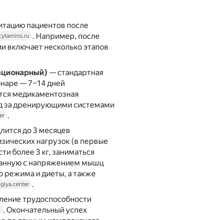
итацию пациентов после
. Например, после
cytamins.ru
и включает несколько этапов
ационарный)
— стандартная
наре — 7–14 дней
ется медикаментозная
од за дренирующими системами
.
er
лится до 3 месяцев
изических нагрузок (в первые
и более 3 кг, заниматься
язанную с напряжением мышц
 режима и диеты, а также
.
giya.center
ление трудоспособности
. Окончательный успех