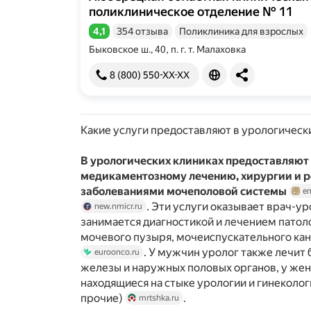
поликлиническое отделение № 11
4,1
354 отзыва
Поликлиника для взрослых
Рейтинг 4,1 из 5
Быковское ш., 40, п. г. т. Малаховка
8 (800) 550-XX-XX
Какие услуги предоставляют в урологическ
В урологических клиниках предоставляют 
медикаментозному лечению, хирургии и р
заболеваниями мочеполовой системы
e
. Эти услуги оказывает врач-у
new.nmicr.ru
занимается диагностикой и лечением патол
мочевого пузыря, мочеиспускательного ка
. У мужчин уролог также лечит
euroonco.ru
железы и наружных половых органов, у же
находящиеся на стыке урологии и гинеколог
прочие)
.
mrtshka.ru