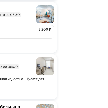
ыто до 08:30
Цена
3200
3 200
₽
рждена владельцем.
о до 08:00
 инвалидностью
·
Туалет для
 больница,