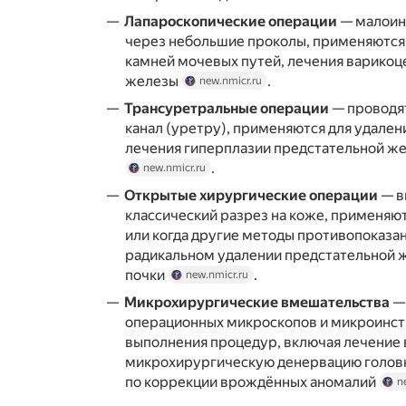
Лапароскопические операции
— малоин
через небольшие проколы, применяются 
камней мочевых путей, лечения варикоц
железы
.
new.nmicr.ru
Трансуретральные операции
— проводя
канал (уретру), применяются для удален
лечения гиперплазии предстательной же
.
new.nmicr.ru
Открытые хирургические операции
— в
классический разрез на коже, применяю
или когда другие методы противопоказа
радикальном удалении предстательной 
почки
.
new.nmicr.ru
Микрохирургические вмешательства
— 
операционных микроскопов и микроинст
выполнения процедур, включая лечение 
микрохирургическую денервацию головк
по коррекции врождённых аномалий
n