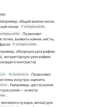
мер:
 Например, общий анализ мочи,
ский посев
.
urologiya.center
. Позволяет
urologiya.center
 почек, выявить камни, кисты,
ефроза
.
urologiya.center
апример, обзорную урографию
а), экскреторную урографию
ержащего контраста)
. Позволяют
c.ru
euroonco.ru
истемы изнутри, оценить
. Например, цистоскопия
co.ru
етроскопия — осмотр
.
nter
, мочевого пузыря, яичка) для