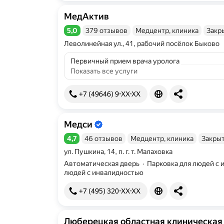
МедАктив
5,0
379 отзывов
Медцентр, клиника
Закр
Рейтинг 5,0 из 5
Леволинейная ул., 41, рабочий посёлок Быково
Первичный прием врача уролога
Показать все услуги
+7 (49646) 9-XX-XX
Медси
Информация об организации подтве
4,7
46 отзывов
Медцентр, клиника
Закрыт
Рейтинг 4,7 из 5
ул. Пушкина, 14, п. г. т. Малаховка
Автоматическая дверь
·
Парковка для людей с
людей с инвалидностью
+7 (495) 320-XX-XX
Люберецкая областная клиническая