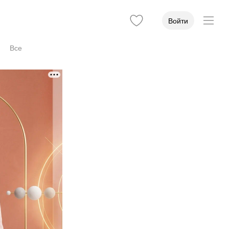
Войти
Все
т