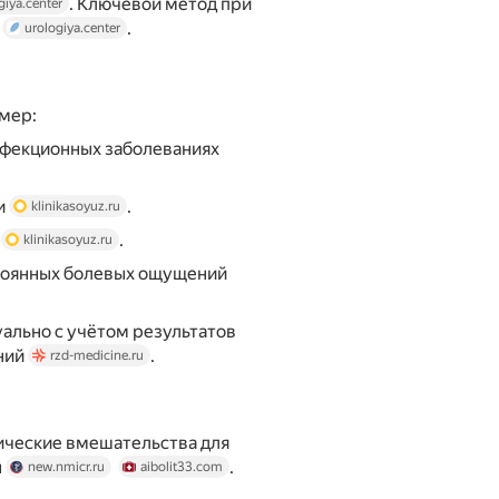
. Ключевой метод при
giya.center
т
.
urologiya.center
имер:
нфекционных заболеваниях
и
.
klinikasoyuz.ru
е
.
klinikasoyuz.ru
тоянных болевых ощущений
ально с учётом результатов
аний
.
rzd-medicine.ru
ические вмешательства для
ы
.
new.nmicr.ru
aibolit33.com