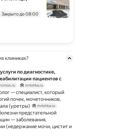
Закрыто до 08:00
их клиниках?
услуги по диагностике,
еабилитации пациентов с
mcmos.ru
mrtshka.ru
ролог — специалист, который
огий почек, мочеточников,
нала (уретры)
mrtshka.ru
 болезни предстательной
нщин — заболевания,
ии (недержание мочи, цистит и