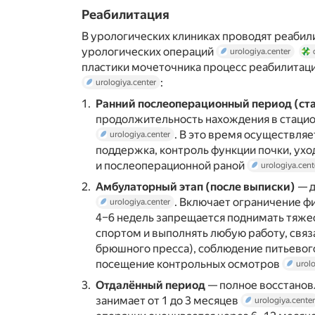
Реабилитация
В урологических клиниках проводят реабил
урологических операций
urologiya.center
пластики мочеточника процесс реабилитаци
:
urologiya.center
Ранний послеоперационный период (ст
продолжительность нахождения в стацио
. В это время осуществля
urologiya.center
поддержка, контроль функции почки, ух
и послеоперационной раной
urologiya.cent
Амбулаторный этап (после выписки)
— д
. Включает ограничение ф
urologiya.center
4–6 недель запрещается поднимать тяжест
спортом и выполнять любую работу, св
брюшного пресса), соблюдение питьевого
посещение контрольных осмотров
urolo
Отдалённый период
— полное восстанов
занимает от 1 до 3 месяцев
urologiya.center