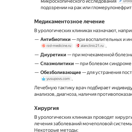
микроскопического исследования
urolo
подозрении на рак или гломерулонефри
Медикаментозное лечение
В урологических клиниках назначают, напр
Антибиотики
— при воспалительных и и
.
rzd-medicine.ru
alanclinic21.ru
Диуретики
— при мочекаменной болезн
Спазмолитики
— при болевом синдром
Обезболивающие
— для устранения пос
.
yusupovs.com
Лечебную тактику врач подбирает индивиду
анализов, диагноза, наличия противопоказ
Хирургия
В урологических клиниках проводят хирург
лечения заболеваний мочеполовой систем
Некоторые методы: