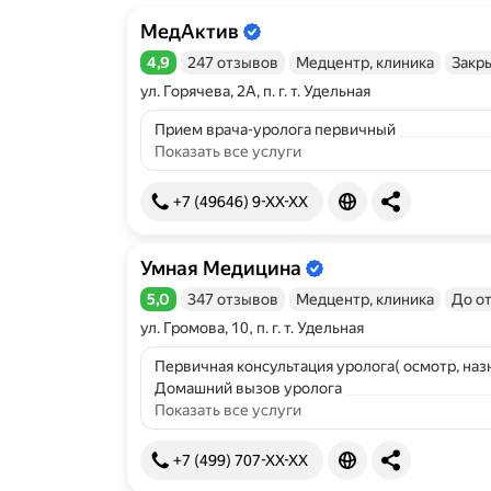
МедАктив
Информация об организации подтве
4,9
247 отзывов
Медцентр, клиника
Закр
Рейтинг 4,9 из 5
ул. Горячева, 2А, п. г. т. Удельная
Прием врача-уролога первичный
Показать все услуги
+7 (49646) 9-XX-XX
Умная Медицина
Информация об организации подтве
5,0
347 отзывов
Медцентр, клиника
До о
Рейтинг 5,0 из 5
ул. Громова, 10, п. г. т. Удельная
Первичная консультация уролога( осмотр, на
Домашний вызов уролога
Показать все услуги
+7 (499) 707-XX-XX