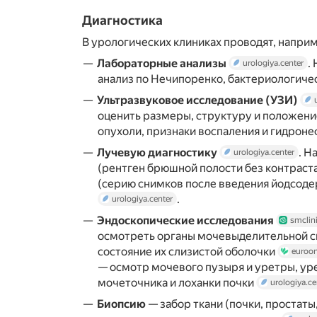
Диагностика
В урологических клиниках проводят, напри
Лабораторные анализы
.
urologiya.center
анализ по Нечипоренко, бактериологиче
Ультразвуковое исследование (УЗИ)
оценить размеры, структуру и положение
опухоли, признаки воспаления и гидрон
Лучевую диагностику
. Н
urologiya.center
(рентген брюшной полости без контраст
(серию снимков после введения йодсод
.
urologiya.center
Эндоскопические исследования
smclini
осмотреть органы мочевыделительной с
состояние их слизистой оболочки
euroon
— осмотр мочевого пузыря и уретры, ур
мочеточника и лоханки почки
urologiya.ce
Биопсию
— забор ткани (почки, простаты