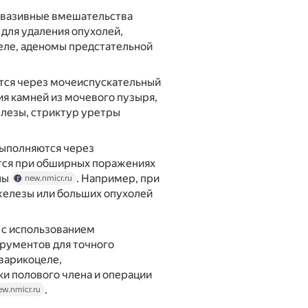
вазивные вмешательства
для удаления опухолей,
еле, аденомы предстательной
тся через мочеиспускательный
ия камней из мочевого пузыря,
лезы, стриктур уретры
ыполняются через
тся при обширных поражениях
ны
. Например, при
new.nmicr.ru
железы или больших опухолей
с использованием
рументов для точного
варикоцеле,
и полового члена и операции
.
ew.nmicr.ru