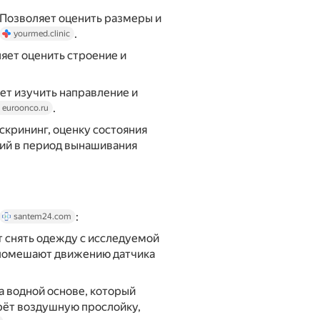
. Позволяет оценить размеры и
.
yourmed.clinic
яет оценить строение и
ет изучить направление и
.
euroonco.ru
скрининг, оценку состояния
ий в период вынашивания
:
santem24.com
т снять одежду с исследуемой
е помешают движению датчика
а водной основе, который
ерёт воздушную прослойку,