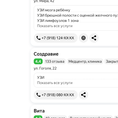
ул. Мира, 42
УЗИ мозга ребёнку
УЗИ брюшной полости с оценкой желчного пу
УЗИ лимфоузлов 1 зона
Показать все услуги
+7 (918) 124-XX-XX
Создравие
4,4
133 отзыва
Медцентр, клиника
Закрыт
Рейтинг 4,4 из 5
ул. Гоголя, 22
УЗИ
Показать все услуги
+7 (918) 080-XX-XX
Вита