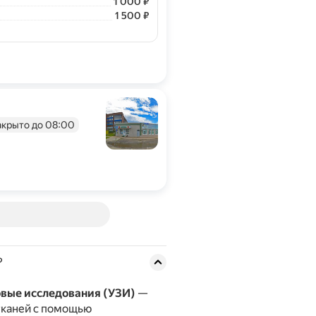
Цена
1000
1 000
₽
Цена
1500
1 500
₽
акрыто до 08:00
?
овые исследования (УЗИ)
—
тканей с помощью