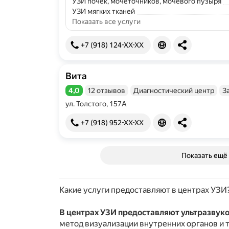
УЗИ почек, мочеточников, мочевого пузыря
УЗИ мягких тканей
Показать все услуги
+7 (918) 124-XX-XX
Вита
4,0
12 отзывов
Диагностический центр
З
Рейтинг 4,0 из 5
ул. Толстого, 157А
+7 (918) 952-XX-XX
Показать ещё
Какие услуги предоставляют в центрах УЗИ
В центрах УЗИ предоставляют ультразвук
метод визуализации внутренних органов и 