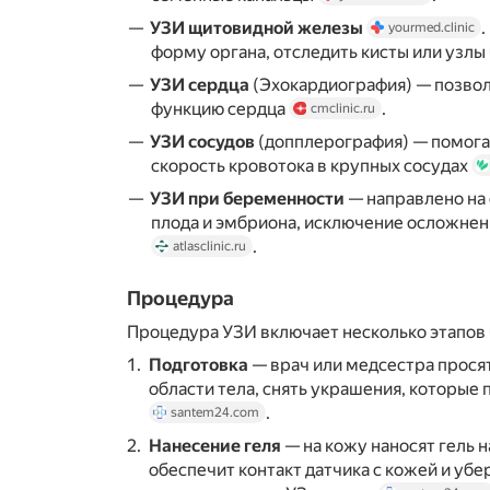
УЗИ щитовидной железы
yourmed.clinic
форму органа, отследить кисты или узлы
УЗИ сердца
(Эхокардиография) — позвол
функцию сердца
.
cmclinic.ru
УЗИ сосудов
(допплерография) — помога
скорость кровотока в крупных сосудах
УЗИ при беременности
— направлено на 
плода и эмбриона, исключение осложнен
.
atlasclinic.ru
Процедура
Процедура УЗИ включает несколько этапов
Подготовка
— врач или медсестра прося
области тела, снять украшения, которы
.
santem24.com
Нанесение геля
— на кожу наносят гель н
обеспечит контакт датчика с кожей и уб