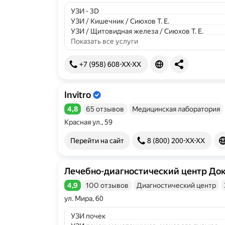
УЗИ - 3D
УЗИ / Кишечник / Сиюхов Т. Е.
УЗИ / Щитовидная железа / Сиюхов Т. Е.
Показать все услуги
+7 (958) 608-XX-XX
Invitro
Информация об организации подтве
4,8
65 отзывов
Медицинская лаборатория
Рейтинг 4,8 из 5
Красная ул., 59
Перейти на сайт
8 (800) 200-XX-XX
Лечебно-диагностический центр До
Информация об организации подтве
4,9
100 отзывов
Диагностический центр
Рейтинг 4,9 из 5
ул. Мира, 60
УЗИ почек