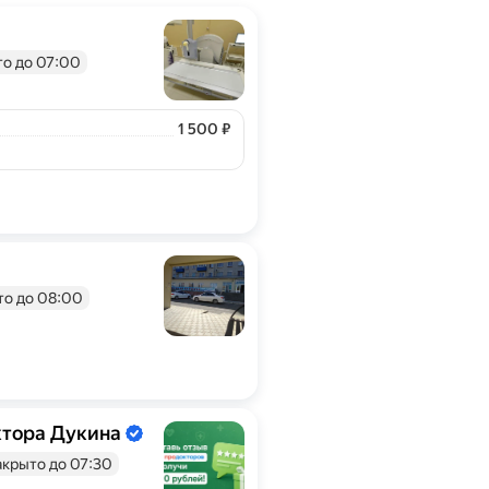
рждена владельцем.
то до 07:00
Цена
1500
1 500
₽
то до 08:00
ктора Дукина
рждена владельцем.
акрыто до 07:30