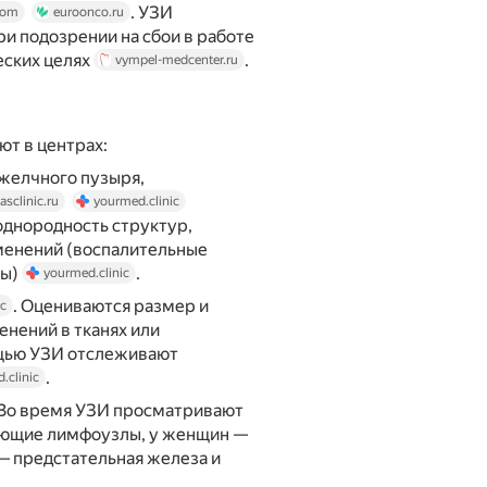
. УЗИ
com
euroonco.ru
и подозрении на сбои в работе
еских целях
.
vympel-medcenter.ru
т в центрах:
 желчного пузыря,
lasclinic.ru
yourmed.clinic
однородность структур,
менений (воспалительные
ты)
.
yourmed.clinic
. Оцениваются размер и
ic
енений в тканях или
ощью УЗИ отслеживают
.
.clinic
 Во время УЗИ просматривают
ающие лимфоузлы, у женщин —
 — предстательная железа и