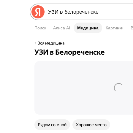
Поиск
Алиса AI
Медицина
Медицина
Картинки
Вся медицина
УЗИ в Белореченске
Рядом со мной
Хорошее место