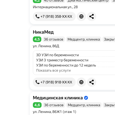
4,2
40 отзывов
Диагностический центр
З
Рейтинг 4,2 из 5
Интернациональная ул., 28
+7 (918) 358-XX-XX
НикаМед
4,5
36 отзывов
Медцентр, клиника
Закры
Рейтинг 4,5 из 5
ул. Ленина, 86Д
3D УЗИ по беременности
УЗИ 3 триместр беременности
УЗИ по беременности до 12 недель
Показать все услуги
+7 (918) 918-XX-XX
Медицинская клиника
Информация об организации подтве
4,6
36 отзывов
Медцентр, клиника
Закры
Рейтинг 4,6 из 5
ул. Ленина, 86Ж1 (этаж 1)