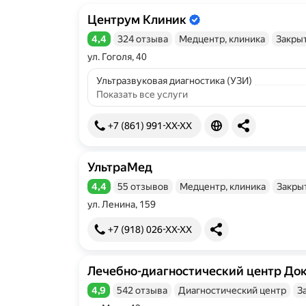
Центрум Клиник
Информация об организации подтве
4,4
324 отзыва
Медцентр, клиника
Закры
Рейтинг 4,4 из 5
ул. Гоголя, 40
Ультразвуковая диагностика (УЗИ)
Показать все услуги
+7 (861) 991-XX-XX
УльтраМед
4,4
55 отзывов
Медцентр, клиника
Закры
Рейтинг 4,4 из 5
ул. Ленина, 159
+7 (918) 026-XX-XX
Лечебно-диагностический центр До
Информация об организации подтве
4,9
542 отзыва
Диагностический центр
З
Рейтинг 4,9 из 5