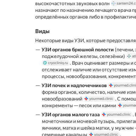
высокочастотных звуковых волн
santem24.
назначают по назначению лечащего врача пр
определённых органов либо в профилактич
Виды
Некоторые виды УЗИ, которые предоставляю
УЗИ органов брюшной полости
(печени,
поджелудочной железы, селезёнки)
at
. Врач оценивает размеры и 
cryocliniq.ru
отслеживает наличие или отсутствие из
процессы, новообразования, конкремен
УЗИ почек и надпочечников
yourmed.clin
форма органов, количество, наличие изм
новообразований
. С пом
yourmed.clinic
конкременты — песок или камни
yourmed
УЗИ органов малого таза
.
yourmed.clinic
мочеточники и мочевой пузырь, прилег
яичники, матка и шейка матки, у мужчин
семенные канальцы
.
yourmed.clinic